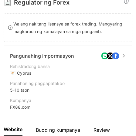
Regulator ng Forex
8
9
9
Walang nakitang lisensya sa forex trading. Mangyaring
magkaroon ng kamalayan sa mga panganib.
Pangunahing impormasyon
Rehistradong bansa
Cyprus
Panahon ng pagpapatakbo
5-10 taon
Kumpanya
FX88.com
Pagwawasto
fx88
Website
Buod ng kumpanya
Review
empleyado ng kumpanya