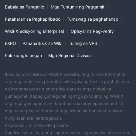
Babala sa Panganib
|
Mga Tuntunin ng Paggamit
|
Patakaran sa Pagkapribado
|
Tumawag sa paghahanap
|
WikiFX(edisyon ng Enterprise)
|
Opisyal na Pag-verify
|
EXPO
|
Pananaliksik sa Wiki
|
Tulong sa VPS
|
Pakikipagtulungan
|
Mga Regional Division
Ikaw ay bumibisita sa WikiFX website. Ang WikiFX Internet at
ang mga mobile na produkto nito ay isang tool sa paghahanap
ng impormasyon ng enterprise para sa mga global na
gumagamit. Kapag gumagamit ng mga produkto ng WikiFX,
ang mga gumagamit ay dapat na sinasadyang sumunod sa
mga nauugnay na batas at regulasyon ng bansa at rehiyon
kung saan sila matatagpuan.
Facebook：m.me/wikifx.pilipina
Ang lisensya o iba pang impormasyon sa pagwawasto ng error,