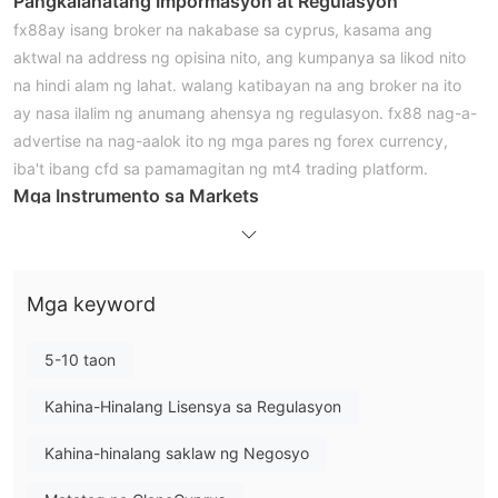
Pangkalahatang Impormasyon at Regulasyon
fx88ay isang broker na nakabase sa cyprus, kasama ang
aktwal na address ng opisina nito, ang kumpanya sa likod nito
na hindi alam ng lahat. walang katibayan na ang broker na ito
ay nasa ilalim ng anumang ahensya ng regulasyon. fx88 nag-a-
advertise na nag-aalok ito ng mga pares ng forex currency,
iba't ibang cfd sa pamamagitan ng mt4 trading platform.
Mga Instrumento sa Markets
fx88nag-aalok ng kalakalan sa 45 na pares ng pera, pati na rin
ang mga cfd sa mga kalakal, mahalagang metal at mga indeks
sa metatrader 4 na platform.
Mga keyword
Pinakamababang Deposito
Ang pinakamababang halaga na kailangang i-deposito upang
5-10 taon
makapagbukas ng account sa broker na ito ay $100, na hindi
gaanong, ngunit maraming mga kumpanyang nakabase sa
Kahina-Hinalang Lisensya sa Regulasyon
Cyprus ang nangangailangan ng mas kaunti.
Leverage
Kahina-hinalang saklaw ng Negosyo
fx88nag-aalok ng leverage hanggang 1:500, na itinuturing na