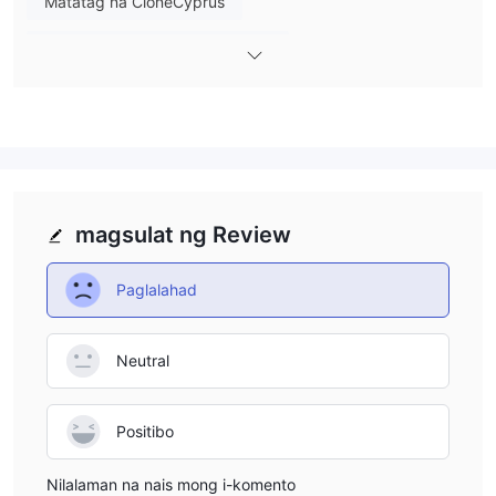
Matatag na CloneCyprus
mataas. dahil ang leverage ay maaaring palakasin ang mga
pakinabang pati na rin ang mga pagkalugi, ang
Mataas na potensyal na peligro
pakikipagkalakalan sa tulad ng isang unregulated na broker
gamit ang mataas na leverage ay hindi isang magandang
opsyon.
Mga Spread at Komisyon
fx88Ang mga spread sa karaniwang mga account na walang
komisyon ay karaniwan, mga tipikal na nagkakahalaga ng 1.3
pips sa eur/usd. ang mga ecn spread nito ay mas mahusay, na
magsulat ng Review
may average na 0.1 pips para sa pares na iyon, ngunit may
kasamang komisyon na $7 bawat pamantayan.
Paglalahad
Available ang Trading Platform
fx88nag-aalok sa mga kliyente nito ng standard na metatrader
Neutral
4 (mt4) ng industriya, na available bilang mga nada-download
na desktop, web at mobile na bersyon. ang mt4 ay mas gusto
ng karamihan sa mga mangangalakal, dahil ito ay user-friendly
Positibo
ngunit maaasahan at nilagyan ng mga propesyonal na tool sa
pangangalakal. sinusuportahan nito ang mga automated na
Nilalaman na nais mong i-komento