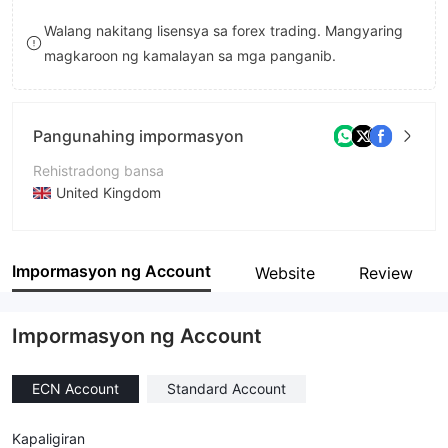
8
8
Walang nakitang lisensya sa forex trading. Mangyaring
magkaroon ng kamalayan sa mga panganib.
9
9
Pangunahing impormasyon
Rehistradong bansa
United Kingdom
Panahon ng pagpapatakbo
2-5 taon
Impormasyon ng Account
Website
Review
Kumpanya
REALHX GROUP LIMITED
Impormasyon ng Account
ECN Account
Standard Account
Kapaligiran