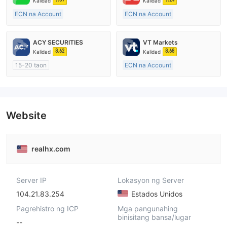
Kalidad
Kalidad
ECN na Account
ECN na Account
15-20 taon
10-15 taon
Kinokontrol sa Australia
Kinokontrol sa Australia
ACY SECURITIES
VT Markets
Paggawa ng Market (MM)
Paggawa ng Market (MM)
8.62
8.68
Kalidad
Kalidad
Pangunahing label na MT4
Pangunahing label na MT4
15-20 taon
ECN na Account
Kinokontrol sa Australia
10-15 taon
Paggawa ng Market (MM)
Kinokontrol sa Australia
Pangunahing label na MT4
Paggawa ng Market (MM)
Pangunahing label na MT4
Website
realhx.com
Server IP
Lokasyon ng Server
104.21.83.254
Estados Unidos
Pagrehistro ng ICP
Mga pangunahing
binisitang bansa/lugar
--