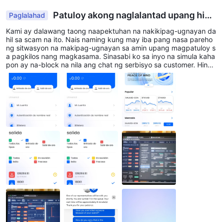
Patuloy akong naglalantad upang hind
Paglalahad
i na muling mahulog ang sinuman.
Kami ay dalawang taong naapektuhan na nakikipag-ugnayan da
hil sa scam na ito. Nais naming kung may iba pang nasa pareho
ng sitwasyon na makipag-ugnayan sa amin upang magpatuloy s
a pagkilos nang magkasama. Sinasabi ko sa inyo na simula kaha
pon ay na-block na nila ang chat ng serbisyo sa customer. Hindi
na nila pinapayagan akong magpadala ng higit pang mga mens
ahe sa kanila. Maaari pa rin akong mag-access sa aking account
mula sa iba't ibang mga address, ngunit walang komunikasyon s
a kanila. Isasama ko ang mga screenshot ng iba't ibang mga ad
dress at kung paano ito tingnan mula sa mobile at computer.