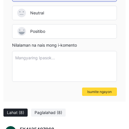
Neutral
Positibo
Nilalaman na nais mong i-komento
Mangyaring Ipasok...
Isumite ngayon
Lahat
(8)
Paglalahad
(8)