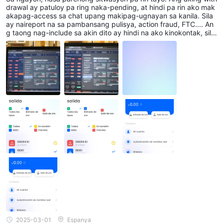
drawal ay patuloy pa ring naka-pending, at hindi pa rin ako mak
akapag-access sa chat upang makipag-ugnayan sa kanila. Sila
ay naireport na sa pambansang pulisya, action fraud, FTC.... An
g taong nag-include sa akin dito ay hindi na ako kinokontak, sila
ay patuloy pa rin na nakakonekta sa WhatsApp, pero walang na
ngyayari.
2025-03-01
Espanya