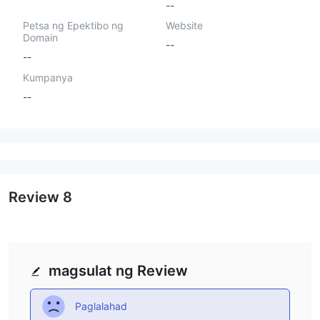
--
Petsa ng Epektibo ng
Website
Domain
--
--
Kumpanya
--
Review
8
magsulat ng Review
Paglalahad