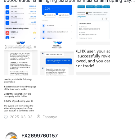
60000 euros na hiningi ng plataporma mula sa akin upang bayar
an ang mga buwis, bilang deposito sa platinum account upang
maipalabas ang malalaking halaga, at upang bayaran ang pagk
a-block ng account na sanhi ng pera na inutang ng taong nag-in
clude sa akin sa plataporma sa pamamagitan ng direktang pagd
edeposito nito sa plataporma.
2025-03-03
Espanya
FX2699760157