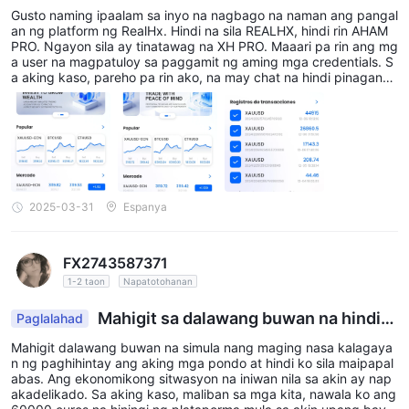
ma muli.
Gusto naming ipaalam sa inyo na nagbago na naman ang pangal
an ng platform ng RealHx. Hindi na sila REALHX, hindi rin AHAM
PRO. Ngayon sila ay tinatawag na XH PRO. Maaari pa rin ang mg
a user na magpatuloy sa paggamit ng aming mga credentials. S
a aking kaso, pareho pa rin ako, na may chat na hindi pinagana
at may mga pondo na naghihintay ng pag-withdraw. Patuloy nila
ng binabago ang mga account para sa pagpasok ng pera sa pla
tform tuwing 1 o 2 linggo. Tuwing binabago nila ito, ipinaaabot k
o sa mga pangunahing tahanan ng pagbili / pagbebenta ng cry
ptocurrency upang hindi sila payagang magpadala ng pera, dah
il patuloy pa rin silang nanloloko ng maraming tao at patuloy na
naglilipat ng malalaking halaga ng pera. Wala kaming balita mula
sa mga awtoridad, kaya inaakala ko na patuloy pa rin silang nag
2025-03-31
Espanya
-iimbestiga. Sa pagitan nito, mag-ingat sa pag-iinvest sa kanila.
Tandaan, sila ngayon ay XH Pro.
FX2743587371
1-2 taon
Napatotohanan
Mahigit sa dalawang buwan na hindi
Paglalahad
makakuhang mag-withdraw ng aking mga pondo.
Mahigit dalawang buwan na simula nang maging nasa kalagaya
n ng paghihintay ang aking mga pondo at hindi ko sila maipapal
abas. Ang ekonomikong sitwasyon na iniwan nila sa akin ay nap
akadelikado. Sa aking kaso, maliban sa mga kita, nawala ko ang