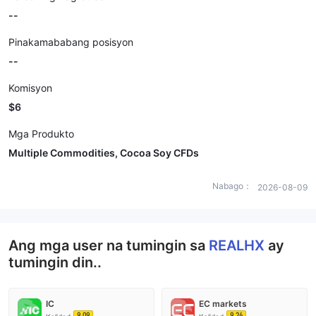
--
Pinakamababang posisyon
--
Komisyon
$6
Mga Produkto
Multiple Commodities, Cocoa Soy CFDs
Nabago：
2026-08-09
Ang mga user na tumingin sa
REALHX
ay
tumingin din..
IC
EC markets
9.09
9.24