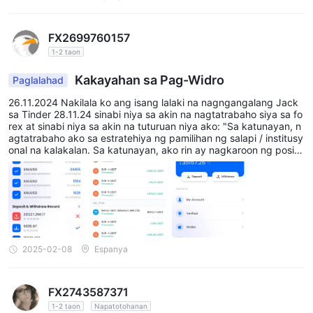
FX2699760157
1-2 taon
Kakayahan sa Pag-Widro
Paglalahad
26.11.2024 Nakilala ko ang isang lalaki na nagngangalang Jack
sa Tinder 28.11.24 sinabi niya sa akin na nagtatrabaho siya sa fo
rex at sinabi niya sa akin na tuturuan niya ako: "Sa katunayan, n
agtatrabaho ako sa estratehiya ng pamilihan ng salapi / institusy
onal na kalakalan. Sa katunayan, ako rin ay nagkaroon ng posisy
on sa pagsusuri ng panganib sa NFA. Ang aking kumpanya rin a
y nakikipag-ugnayan sa negosyo ng pag-develop ng mga estrat
ehiya sa forex trading at nagbibigay ng mga forecast sa merkad
o, pagsusuri ng panganib, at payo sa pamumuhunan, pati na rin
sa paglikha ng mga sistema ng pagbabayad na batay sa mga c
urrency ng SWIFT." 04.12.24 ipinadala niya sa akin ang pekeng
website para magparehistro: https://www.realhx.net/h5/#/ Nagp
arehistro ako at kabuuan, nag-transfer ako ng 30,960 EUR sa R
2025-02-08
Espanya
EALHX na ito, at ngayon ay hindi na maaaring i-withdraw ang pe
rang ito at humihingi sila ng karagdagang pera para "magbayad
ng buwis". Mga araw na ang lumipas mula nang hindi ko na ma-
FX2743587371
access ang aking Realhx account.
1-2 taon
Napatotohanan