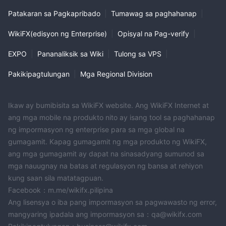
Patakaran sa Pagkapribado
|
Tumawag sa paghahanap
|
WikiFX(edisyon ng Enterprise)
|
Opisyal na Pag-verify
|
EXPO
|
Pananaliksik sa Wiki
|
Tulong sa VPS
|
Pakikipagtulungan
|
Mga Regional Division
Ikaw ay bumibisita sa WikiFX website. Ang WikiFX Internet at
ang mga mobile na produkto nito ay isang tool sa paghahanap
ng impormasyon ng enterprise para sa mga global na
gumagamit. Kapag gumagamit ng mga produkto ng WikiFX,
ang mga gumagamit ay dapat na sinasadyang sumunod sa
mga nauugnay na batas at regulasyon ng bansa at rehiyon
kung saan sila matatagpuan.
Facebook：m.me/wikifx.pilipina
Ang lisensya o iba pang impormasyon sa pagwawasto ng error,
mangyaring ipadala ang impormasyon sa：qa@wikifx.com