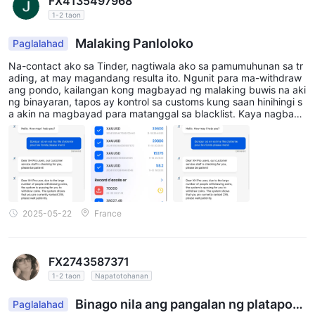
FX4135497968
1-2 taon
Malaking Panloloko
Paglalahad
Na-contact ako sa Tinder, nagtiwala ako sa pamumuhunan sa tr
ading, at may magandang resulta ito. Ngunit para ma-withdraw
ang pondo, kailangan kong magbayad ng malaking buwis na aki
ng binayaran, tapos ay kontrol sa customs kung saan hinihingi s
a akin na magbayad para matanggal sa blacklist. Kaya nagbaya
d ulit ako. Mula noon, ang pondo ay nasa waiting list para sa wit
hdrawal sa loob ng dalawang buwan at hindi pa rin naibabalik. W
ala nang tugon sa chat tungkol sa aking waiting list. Ang lalaki a
y patuloy na sumasagot sa akin sa WhatsApp. Mayroon akong k
opya ng kanyang passport. Sinabing patay na siya sa pamamag
itan ng mensahe mula sa isang nagpapanggap na kaibigan. Pat
uloy akong nakikipag-ugnayan upang mahuli sila. Kung may iba
pang tao na nasa katulad na sitwasyon, mangyaring ipaalam ito.
2025-05-22
France
FX2743587371
1-2 taon
Napatotohanan
Binago nila ang pangalan ng platapor
Paglalahad