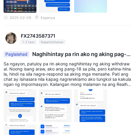
2025-02-08
Espanya
FX2743587371
1-2 taon
Napatotohanan
Naghihintay pa rin ako ng aking pag-w
Paglalahad
ithdraw.
Sa ngayon, patuloy pa rin akong naghihintay ng aking withdraw
al. Noong isang araw, ako ang pang-18 sa pila, pero kahina-hina
la, hindi na sila nagre-respond sa aking mga mensahe. Pati ang
chat ay isinasara nila kapag nagrereklamo ako tungkol sa kakula
ngan ng impormasyon. Kailangan mong malaman na ang Realhx,
Aham Pro, at globxe.com ay iisa. Magkaibang pangalan, pareho
ng website, parehong mga gumagamit. Sa pamamagitan ng pag
tukoy sa address kung saan ginagawa ang mga deposito, nakiki
ta ko na maraming USDT ang patuloy na ini-deposito tuwing ilan
g oras, kahit minuto, kaya marahil maraming tao ang naapektuh
an ng mga manloloko na ito. Mayroon akong numero ng telepon
o ng taong nagpakilala sa akin doon dahil nakakagulat, patuloy
pa rin niya akong kausap na parang hindi siya kasangkot. Sa isa
ng punto, nagpahiram pa siya sa akin ng USDT at ibinigay ang k