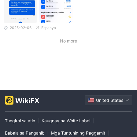
anyang dokumentasyon (bagaman nagdududa ako kung siya tal
aga ang taong sinasabing siya). Sinusubukan kong ituloy pa, per
o siya ay magiging isang ulat sa mga awtoridad. Umaasa ako na
ang mga taong ito ay mapapabilang sa bilangguan at na mabab
awi ng lahat ng naapektuhan ang kanilang mga investment.
2025-02-06
Espanya
No more
United States
Tungkol sa atin
|
Kaugnay na White Label
|
Babala sa Panganib
|
Mga Tuntunin ng Paggamit
|