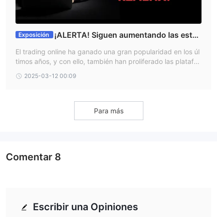
¡ALERTA! Siguen aumentando las estaf
Exposición
as de REALHX.
El trading online ha ganado una gran popularidad en los úl
timos años, y con ello, también han proliferado las platafor
mas fraudulentas. Una de las más recientes en generar co
2025-03-12 00:09
ntroversia es TradeEU Global, una empresa que ha dejado
a múltiples inversores en una situación financiera crítica al
impedirles retirar sus fondos. En este artículo, exploraremo
s los testimonios de diversas víctimas y las tácticas que ha
Para más
utilizado esta plataforma para retener el dinero de sus clie
ntes.
Comentar
8
Escribir una Opiniones