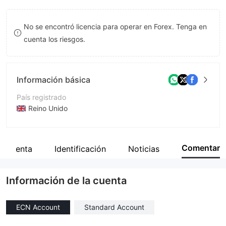
8
8
No se encontró licencia para operar en Forex. Tenga en
9
9
cuenta los riesgos.
Información básica
País registrado
Reino Unido
Período de Funcionamiento
De 2 a 5 años
Comentar
la cuenta
Identificación
Noticias
Empresa
REALHX GROUP LIMITED
Información de la cuenta
ECN Account
Standard Account