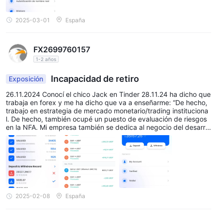
2025-03-01
España
FX2699760157
1-2 años
Incapacidad de retiro
Exposición
26.11.2024 Conocí el chico Jack en Tinder 28.11.24 ha dicho que
trabaja en forex y me ha dicho que va a enseñarme: “De hecho,
trabajo en estrategia de mercado monetario/trading instituciona
l. De hecho, también ocupé un puesto de evaluación de riesgos
en la NFA. Mi empresa también se dedica al negocio del desarrol
lo de estrategias de comercio de divisas y proporciona pronóstic
os de mercado, evaluaciones de riesgos y consejos de inversión,
así como a la creación de sistemas de pago basados en moneda
s SWIFT” 04.12.24 me ha enviado el sitio web fraudulente para r
egistrarse: https://www.realhx.net/h5/#/ He registrado y en total
he hecho transferencias de 30.960 EUR a esta cuenta de REALH
X, y ahora es imposible de retirar este dinero y ademas piden m
as dinero para "pagar impuestos". Hace dias que ya no me deja
2025-02-08
España
entrar en mi cuenta Realhx.