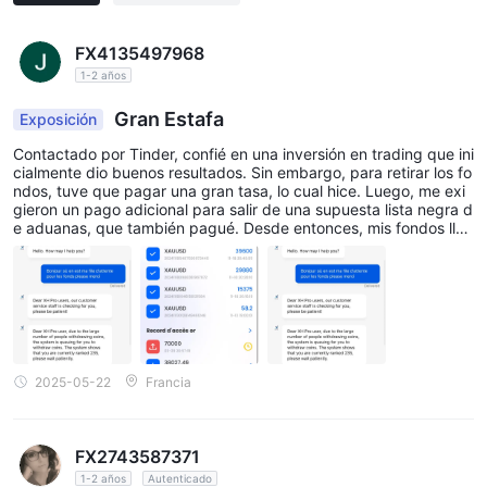
FX4135497968
1-2 años
Gran Estafa
Exposición
Contactado por Tinder, confié en una inversión en trading que ini
cialmente dio buenos resultados. Sin embargo, para retirar los fo
ndos, tuve que pagar una gran tasa, lo cual hice. Luego, me exi
gieron un pago adicional para salir de una supuesta lista negra d
e aduanas, que también pagué. Desde entonces, mis fondos llev
an dos meses en lista de espera para el retiro y aún no los he rec
uperado. El chat de soporte ya no responde sobre mi estado en l
a lista, pero el individuo sigue comunicándose por WhatsApp. In
cluso tengo una foto de su pasaporte. Más tarde, recibí un mens
aje diciendo que había fallecido, supuestamente enviado por un
amigo. Mantengo el contacto con la esperanza de ayudar a atra
parlos. Si hay otras personas en situaciones similares, por favor r
epórtelo.
2025-05-22
Francia
FX2743587371
1-2 años
Autenticado