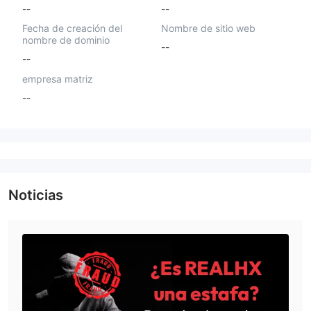
--
--
Fecha de creación del
Nombre de sitio web
nombre de dominio
--
--
empresa matriz
--
Noticias