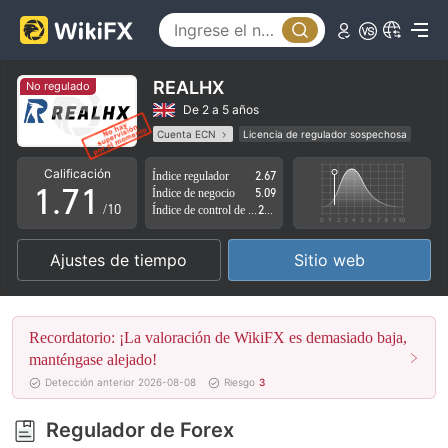
2
3
4
REALHX
No regulado
5
De 2 a 5 años
Cuenta ECN
Licencia de regulador sospechosa
0
6
0
Zona de negocio sospechoso
Riesgo potencial alto
Calificación
Índice regulador
2.67
1
.
7
1
Índice de negocio
5.09
/10
Índice de control de riesgo
2.05
2
8
2
Ajustes de tiempo
Sitio web
3
9
3
4
4
Recordatorio: ¡La valoración de WikiFX es demasiado baja,
5
5
manténgase alejado!
Detección anterior 2026-08-08
Riesgo
3
6
6
Regulador de Forex
7
7