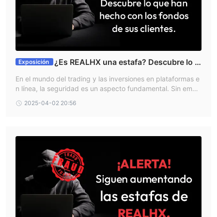
¿Es REALHX una estafa? Descubre lo q
Exposición
ue han hecho con los fondos de sus clientes.
En el mundo del trading y las inversiones en plataformas e
n línea, la seguridad es un aspecto fundamental. Sin emba
rgo, muchas personas han sido víctimas de fraudes financi
2025-04-02 20:56
eros que les han hecho perder grandes sumas de dinero.
Un caso reciente que ha causado alarma en la comunidad
inversora es el de REALHX, un bróker que ha cambiado de
nombre varias veces y que sigue operando con prácticas
sospechosas. En este artículo, analizamos lo sucedido y d
amos recomendaciones para evitar caer en este tipo de e
ngaños.