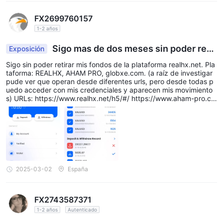
FX2699760157
1-2 años
Sigo mas de dos meses sin poder retir
Exposición
ar mi dinero
Sigo sin poder retirar mis fondos de la plataforma realhx.net. Pla
taforma: REALHX, AHAM PRO, globxe.com. (a raíz de investigar
pude ver que operan desde diferentes urls, pero desde todas p
uedo acceder con mis credenciales y aparecen mis movimiento
s) URLs: https://www.realhx.net/h5/#/ https://www.aham-pro.co
m/h5/#/ www.realhx.com https://www.globxe.com/pc/#/layout
Direcciones de entrada de dinero de la plataforma: Donde yo he
enviado dinero: 0xB25288C18442D52E5F3aA74e43875f8a069
C8797 (5.635,67 USDT el dia 15.12.24 de mi app trust, 15.878,
465 USDT el dia 15.12.24 de mi trust) 0x1A61E3A78D229FdF92
c6ad2722512Fc5D6002621 (8.313,11 USDT el dia 10.12.24 de m
i app trust, 1.134,99 USDT el dia 11.12.24 desde mi crypto bitfine
x) Estoy mas de dos meses sin posibilidad retirar mis fondos, no
2025-03-02
España
emncionando "las ganancias". Este gente me han dejado en situ
acion ecnomica muy dificil y con deudas.
FX2743587371
1-2 años
Autenticado