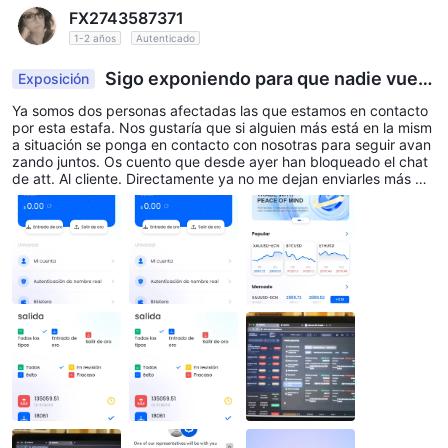
FX2743587371
1-2 años
Autenticado
Sigo exponiendo para que nadie vuelv
Exposición
a a caer.
Ya somos dos personas afectadas las que estamos en contacto
por esta estafa. Nos gustaría que si alguien más está en la mism
a situación se ponga en contacto con nosotras para seguir avan
zando juntos. Os cuento que desde ayer han bloqueado el chat
de att. Al cliente. Directamente ya no me dejan enviarles más me
nsajes. Sigo pudiendo entrar en mi cuenta desde las diferentes
direcciones, pero nada de comunicación con ellos. Os voy a incl
uir pantallazos de las diferentes direcciones y de cómo se ven d
esde el movil y el ordenador.