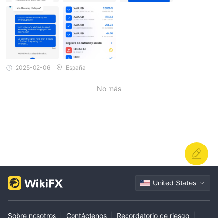
mentación (aunque dudo que sea realmente la persona que dice
ser). Intento tirar más de la cuerda, pero acabará denunciado an
te las autoridades competentes. Espero que esta gente acabe e
ntre rejas y toda la gente afectada pueda recuperar sus inversio
nes.
2025-02-06
España
No más
United States
Sobre nosotros
|
Contáctenos
|
Recordatorio de riesgo
|