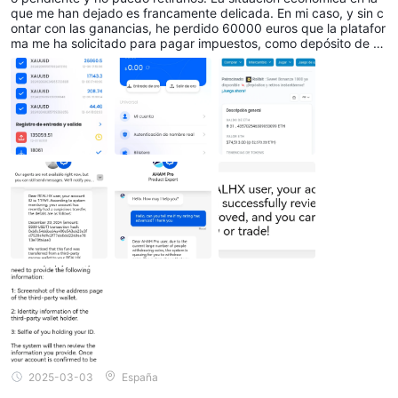
que me han dejado es francamente delicada. En mi caso, y sin c
ontar con las ganancias, he perdido 60000 euros que la platafor
ma me ha solicitado para pagar impuestos, como depósito de cu
enta platinum para poder retirar grandes cantidades y para pag
ar un bloqueo de cuenta causado por el dinero que la persona q
ue me incluyó en la plataforma me había "prestado" ingresándol
o directamente en la plataforma.
2025-03-03
España