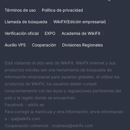
Términos de uso
|
Política de privacidad
|
Llamada de búsqueda
|
WikiFX(Edición empresarial)
|
Verificación oficial
|
EXPO
|
Academia de WikiFX
|
Auxilio VPS
|
Cooperación
|
Divisiones Regionales
Está visitando el sitio web de WikiFX. WikiFX Internet y sus
productos móviles son una herramienta de búsqueda de
información empresarial para usuarios globales. Al utilizar los
productos de WikiFX, los usuarios deben cumplir
conscientemente con las leyes y regulaciones pertinentes del
país y la región donde se encuentran.
Facebook：wikifx.es
Para corregir la matrícula y otra información, envíe información
a：qa@wikifx.com
Cooperación comercial：business@wikifx.com