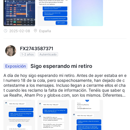
2025-02-08
España
FX2743587371
1-2 años
Autenticado
Sigo esperando mi retiro
Exposición
A día de hoy sigo esperando mi retiro. Antes de ayer estaba en e
l numero 18 de la cola, pero sospechosamente, han dejado de c
ontestarme a los mensajes. Incluso llegan a cerrarme ellos el cha
t cuando les reclamo la falta de información. Tenéis que saber q
ue Realhx, Aham Pro y globxe.com, son los mismos. Diferentes n
ombres, mismas páginas, mismos usuarios. Rastreando la direcci
ón donde se hacen los ingresos, puedo ver que se siguen ingres
ando muchos usdts cada pocas horas, incluso minutos, por lo qu
e debe haber mucha gente afectada por estos sinvergüenzas. T
engo el teléfono de la persona que me metió ahí, porque sorpren
dentemente sigue hablando conmigo como si con él no fuera la
cosa. En su momento llegó a prestarme usdt y me pasó su docu