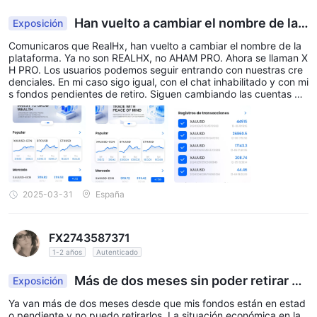
Han vuelto a cambiar el nombre de la p
Exposición
lataforma.
Comunicaros que RealHx, han vuelto a cambiar el nombre de la
plataforma. Ya no son REALHX, no AHAM PRO. Ahora se llaman X
H PRO. Los usuarios podemos seguir entrando con nuestras cre
denciales. En mi caso sigo igual, con el chat inhabilitado y con mi
s fondos pendientes de retiro. Siguen cambiando las cuentas de
entrada de dinero a la plataforma cada 1o 2 semanas. Cada vez
que las cambian notifico a las principales casas de compra / ven
ta de criptomonedas para que no les dejen enviar dinero, ya que
siguen estafando a mucha gente y siguen movilizando cantidad
es ingentes de dinero. Por parte de las autoridades no tenemos
noticias, así que supongo que siguen investigando. Mientras tant
o, precaución con invertir con ellos. Recordad, ahira son XH Pro.
2025-03-31
España
FX2743587371
1-2 años
Autenticado
Más de dos meses sin poder retirar mi
Exposición
s fondos
Ya van más de dos meses desde que mis fondos están en estad
o pendiente y no puedo retirarlos. La situación económica en la