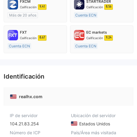
FXCM
STARTRADER
9.41
8.56
Calificación
Calificación
Más de 20 años
Cuenta ECN
Supervisión en Australia
De 10 a 15 años
Creación Mercado Forex (MM)
Supervisión en Australia
FXT
EC markets
Licencia completa de MT4
Creación Mercado Forex (MM)
8.67
9.24
Calificación
Calificación
Licencia completa de MT4
Cuenta ECN
Cuenta ECN
Más de 20 años
De 10 a 15 años
Supervisión en Australia
Supervisión en Australia
Creación Mercado Forex (MM)
Creación Mercado Forex (MM)
Licencia completa de MT4
Licencia completa de MT4
Identificación
realhx.com
IP de servidor
Ubicación del servidor
104.21.83.254
Estados Unidos
Número de ICP
País/Área más visitada