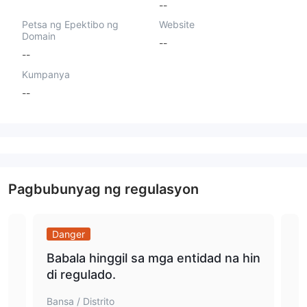
--
Petsa ng Epektibo ng
Website
Domain
--
--
Kumpanya
--
Pagbubunyag ng regulasyon
Danger
Da
Babala hinggil sa mga entidad na hin
ang
di regulado.
gbi
on
Bansa / Distrito
Bans