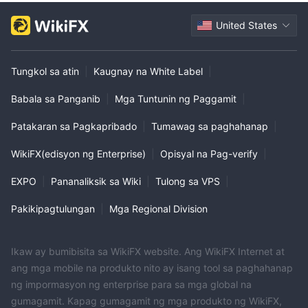
United States
Tungkol sa atin
|
Kaugnay na White Label
|
Babala sa Panganib
|
Mga Tuntunin ng Paggamit
|
Patakaran sa Pagkapribado
|
Tumawag sa paghahanap
|
WikiFX(edisyon ng Enterprise)
|
Opisyal na Pag-verify
|
EXPO
|
Pananaliksik sa Wiki
|
Tulong sa VPS
|
Pakikipagtulungan
|
Mga Regional Division
Ikaw ay bumibisita sa WikiFX website. Ang WikiFX Internet at
ang mga mobile na produkto nito ay isang tool sa paghahanap
ng impormasyon ng enterprise para sa mga global na
gumagamit. Kapag gumagamit ng mga produkto ng WikiFX,