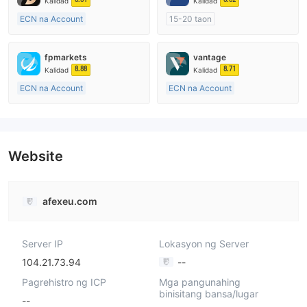
Kalidad
Kalidad
ECN na Account
15-20 taon
10-15 taon
Kinokontrol sa Australia
Kinokontrol sa Australia
Paggawa ng Market (MM)
fpmarkets
vantage
Paggawa ng Market (MM)
Pangunahing label na MT4
8.88
8.71
Kalidad
Kalidad
Pangunahing label na MT4
ECN na Account
ECN na Account
20 Taon Pataas
10-15 taon
Kinokontrol sa Australia
Kinokontrol sa Australia
Paggawa ng Market (MM)
Paggawa ng Market (MM)
Pangunahing label na MT4
Pangunahing label na MT4
Website
afexeu.com
Server IP
Lokasyon ng Server
104.21.73.94
--
Pagrehistro ng ICP
Mga pangunahing
binisitang bansa/lugar
--