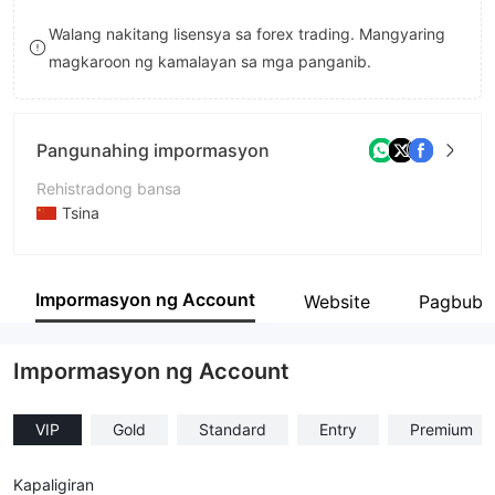
8
Walang nakitang lisensya sa forex trading. Mangyaring
magkaroon ng kamalayan sa mga panganib.
9
Pangunahing impormasyon
Rehistradong bansa
Tsina
Panahon ng pagpapatakbo
2-5 taon
Impormasyon ng Account
Website
Pagbubu
Kumpanya
Afex EU
Impormasyon ng Account
VIP
Gold
Standard
Entry
Premium
Kapaligiran