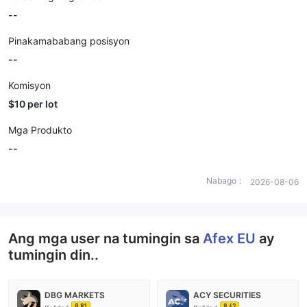
--
Pinakamababang posisyon
--
Komisyon
$10 per lot
Mga Produkto
--
Nabago：
2026-08-06
Ang mga user na tumingin sa
Afex EU
ay
tumingin din..
DBG MARKETS
ACY SECURITIES
8.81
8.62