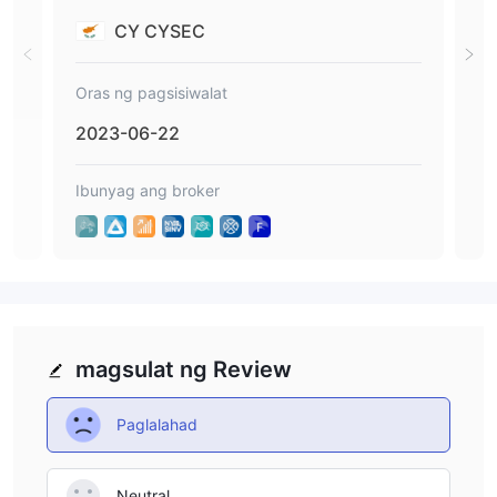
CY CYSEC
Oras ng pagsisiwalat
Oras
2023-06-22
202
Ibunyag ang broker
Ibu
magsulat ng Review
Paglalahad
Neutral