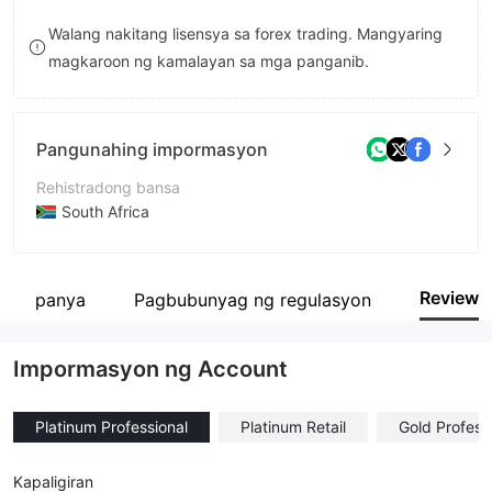
8
Walang nakitang lisensya sa forex trading. Mangyaring
magkaroon ng kamalayan sa mga panganib.
9
Pangunahing impormasyon
Rehistradong bansa
South Africa
Panahon ng pagpapatakbo
2-5 taon
Review
 kumpanya
Pagbubunyag ng regulasyon
Kumpanya
FINDEXA ADVISORY (PTY) LTD
Impormasyon ng Account
Platinum Professional
Platinum Retail
Gold Profess
Kapaligiran