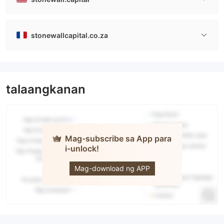
stonewallcapital.co.za
talaangkanan
Mag-subscribe sa App para
i-unlock!
STONE
WALL
CAPITAL
Mag-download ng APP