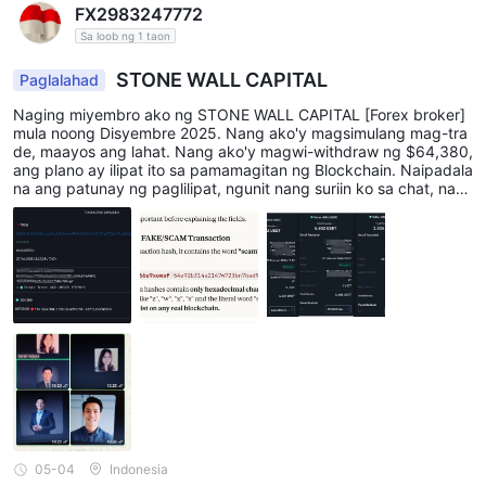
FX2983247772
Sa loob ng 1 taon
STONE WALL CAPITAL
Paglalahad
Naging miyembro ako ng STONE WALL CAPITAL [Forex broker]
mula noong Disyembre 2025. Nang ako'y magsimulang mag-tra
de, maayos ang lahat. Nang ako'y magwi-withdraw ng $64,380,
ang plano ay ilipat ito sa pamamagitan ng Blockchain. Naipadala
na ang patunay ng paglilipat, ngunit nang suriin ko sa chat, nagi
ng Panloloko pala ito. At mula sa Blockchain, hiningi rin nilang ilip
at ang Bayad sa Gas na $15,000, at ito rin ay isang Panloloko. N
ang ireport ko ito sa FCA London, ang konklusyon ay nakipagtul
ungan ang STONE WALL CAPITAL sa isang pekeng Blockchain u
pang linlangin ang mga trader... HUWAG MAG-INVEST SA STON
E WALL CAPITAL. Ireport ito sa FCA London, Action Fraud Londo
n, Embahada ng Indonesia sa London, at Indonesian Cyber Polic
e. Ikinakabit ko rin ang mga mukha ng mga empleyado ng STO
NE WALL CAPITAL.
05-04
Indonesia