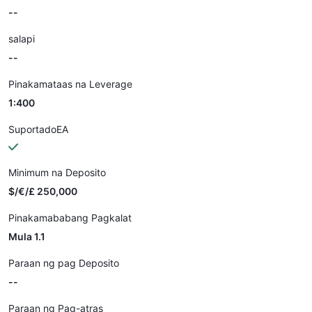
--
salapi
--
Pinakamataas na Leverage
1:400
SuportadoEA
Minimum na Deposito
$/€/£ 250,000
Pinakamababang Pagkalat
Mula 1.1
Paraan ng pag Deposito
--
Paraan ng Pag-atras