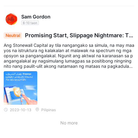
Sam Gordon
6-10 taon
Promising Start, Slippage Nightmare: Tra
Neutral
ding Reality ng Stonewall Capital
Ang Stonewall Capital ay tila nangangako sa simula, na may maa
yos na istruktura ng kalakalan at malawak na spectrum ng mga
opsyon sa pangangalakal. Ngunit ang aktwal na karanasan sa p
angangalakal ay nagsimulang lumagpas sa positibong ningning
nito nang paulit-ulit akong natamaan ng mataas na pagkadulas.
Nagsimulang magsagawa ng mga trade sa hindi kanais-nais na
mga rate, na nagdulot sa akin ng malaking pagkabalisa sa pang
angalakal. Bilang isang makaranasang mangangalakal, kaya kon
g pamahalaan ang mga maliliit na slippage - ngunit ang dalas at
antas ng pagdulas dito ay nagsimulang magtanong sa aking kati
nuan at katalinuhan sa pangangalakal.
2023-10-13
Pilipinas
No more