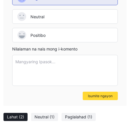
Neutral
Positibo
Nilalaman na nais mong i-komento
Mangyaring Ipasok...
Isumite ngayon
Lahat
(2)
Neutral
(1)
Paglalahad
(1)