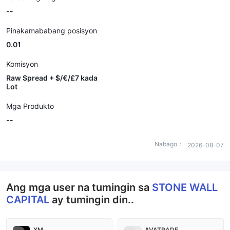
--
Pinakamababang posisyon
0.01
Komisyon
Raw Spread + $/€/£7 kada
Lot
Mga Produkto
--
Nabago：
2026-08-07
Ang mga user na tumingin sa
STONE WALL
CAPITAL
ay tumingin din..
XM
AVATRADE