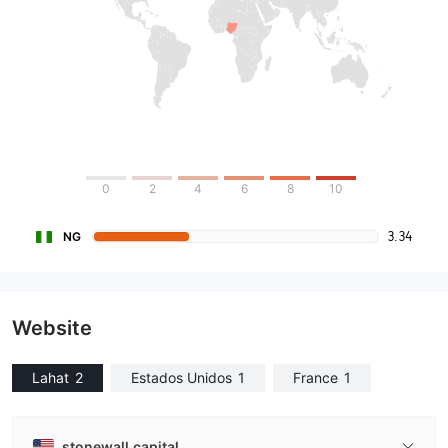
0
2
4
6
8
10
3.34
NG
Website
Lahat
2
Estados Unidos
1
France
1
stonewall.capital