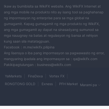
Ikaw ay bumibisita sa WikiFX website. Ang WikiFX Internet at
ang mga mobile na produkto nito ay isang tool sa paghahanap
ng impormasyon ng enterprise para sa mga global na
gumagamit. Kapag gumagamit ng mga produkto ng WikiFX,
ang mga gumagamit ay dapat na sinasadyang sumunod sa
mga nauugnay na batas at regulasyon ng bansa at rehiyon
kung saan sila matatagpuan.
Facebook：m.me/wikifx.pilipina
Ang lisensya o iba pang impormasyon sa pagwawasto ng error,
mangyaring ipadala ang impormasyon sa：qa@wikifx.com
Pakikipagtulungan：business@wikifx.com
YaMarkets
FinaDexa
Vortex FX
RONGTONG GOLD
Exness
PFH Markets
Marami pa
FASTWIN
FINEX
Angel Fx Trade
algobi
DUHANI
XSMarkets
GLOBAL PRIME
Regina Forex
SUN TRADE GLOBAL
MapleGrowth