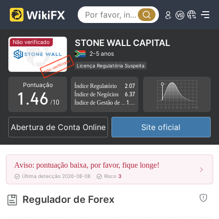
1
0
2
1
3
STONE WALL CAPITAL
Não verificado
2
4
2-5 anos
Licença Regulatória Suspeita
0
3
5
Região de negócios suspeita
Risco potencial alto
Pontuação
Índice Regulatório
2.07
1
.
4
6
Índice de Negócios
6.37
/10
Índice de Gestão de Risco
1.13
2
5
7
Abertura de Conta Online
Site oficial
3
6
8
4
7
9
Aviso: pontuação baixa, por favor, fique longe!
5
8
Última detecção 2026-08-08
Risco
3
6
9
Regulador de Forex
7