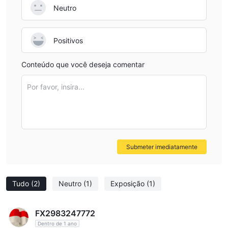
Neutro
Positivos
Conteúdo que você deseja comentar
Por favor, insira...
Submeter imediatamente
Tudo
(2)
Neutro
(1)
Exposição
(1)
FX2983247772
Dentro de 1 ano