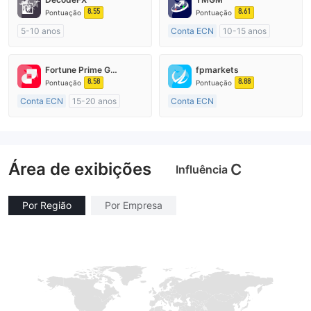
8.55
8.61
Pontuação
Pontuação
5-10 anos
Conta ECN
10-15 anos
Austrália Regulamento
Austrália Regulamento
Market Marketing (MM)
Market Marketing (MM)
Fortune Prime Global
fpmarkets
Etiqueta principal MT4
Etiqueta principal MT4
8.58
8.88
Pontuação
Pontuação
Conta ECN
15-20 anos
Conta ECN
Austrália Regulamento
Mais de 20 anos
Market Marketing (MM)
Austrália Regulamento
Etiqueta principal MT4
Market Marketing (MM)
Área de exibições
Etiqueta principal MT4
C
Influência
Por Região
Por Empresa