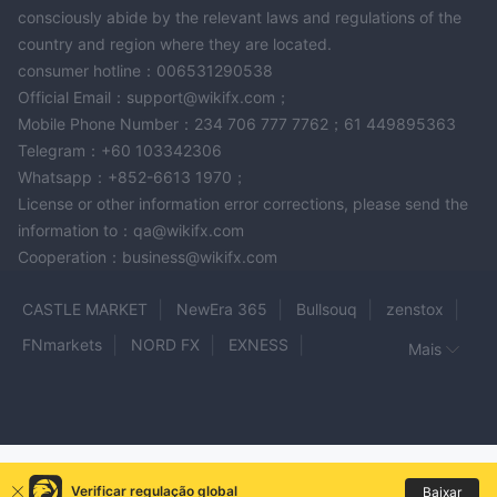
consciously abide by the relevant laws and regulations of the
country and region where they are located.
consumer hotline：006531290538
Official Email：support@wikifx.com；
Mobile Phone Number：234 706 777 7762；61 449895363
Telegram：+60 103342306
Whatsapp：+852-6613 1970；
License or other information error corrections, please send the
information to：qa@wikifx.com
Cooperation：business@wikifx.com
CASTLE MARKET
NewEra 365
Bullsouq
zenstox
FNmarkets
NORD FX
EXNESS
Mais
MAASGAIN GLOBAL BROKERS
AETRAM
Fyntura
MIA
MC Markets
AL Capital Markets
BaffNet
Fast Profit
TeleTrade
XB Prime
REDROCK MARKETS
Bit Invest
GCB
Verificar regulação global
Baixar