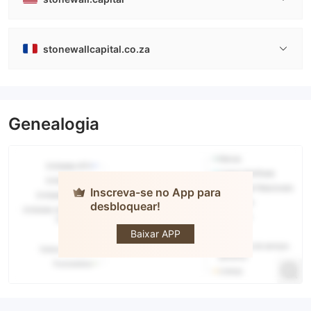
stonewallcapital.co.za
Genealogia
Inscreva-se no App para
desbloquear!
STONE
WALL
CAPITAL
Baixar APP