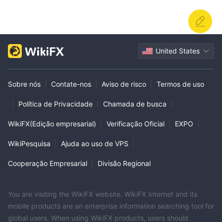
United States
Sobre nós
|
Contate-nos
|
Aviso de risco
|
Termos de uso
|
Política de Privacidade
|
Chamada de busca
|
WikiFX(Edição empresarial)
|
Verificação Oficial
|
EXPO
|
WikiPesquisa
|
Ajuda ao uso de VPS
|
Cooperação Empresarial
|
Divisão Regional
You are visiting the WikiFX website. WikiFX Internet and its
mobile products are an enterprise information searching tool for
global users. When using WikiFX products, users should