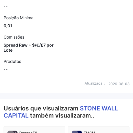
--
Posição Mínima
0,01
Comissões
Spread Raw + $/€/£7 por
Lote
Produtos
--
Atualizada：
2026-08-08
Usuários que visualizaram
STONE WALL
CAPITAL
também visualizaram..
DecodeFX
TMGM