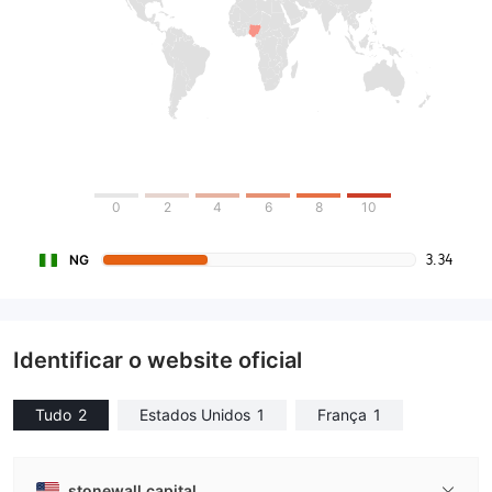
0
2
4
6
8
10
3.34
NG
Identificar o website oficial
Tudo
2
Estados Unidos
1
França
1
stonewall.capital