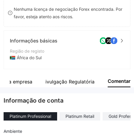
8
Nenhuma licença de negociação Forex encontrada. Por
favor, esteja atento aos riscos.
9
Informações básicas
Região de registo
África do Sul
Anos de operação
2-5 anos
Comentar
o da empresa
ivulgação Regulatória
Empresa
FINDEXA ADVISORY (PTY) LTD
Informação de conta
Platinum Professional
Platinum Retail
Gold Profess
Ambiente