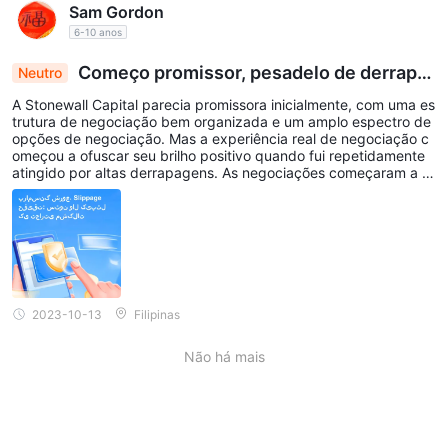
Sam Gordon
6-10 anos
Começo promissor, pesadelo de derrapa
Neutro
gem: a realidade de negociação da Stonewall Ca
A Stonewall Capital parecia promissora inicialmente, com uma es
pital
trutura de negociação bem organizada e um amplo espectro de
opções de negociação. Mas a experiência real de negociação c
omeçou a ofuscar seu brilho positivo quando fui repetidamente
atingido por altas derrapagens. As negociações começaram a s
er executadas a taxas indesejáveis, causando-me uma ansiedad
e comercial significativa. Como um trader experiente, posso ger
enciar pequenas derrapagens - mas a frequência e o nível de de
rrapagens aqui começaram a questionar minha sanidade e pers
picácia comercial.
2023-10-13
Filipinas
Não há mais