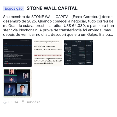
STONE WALL CAPITAL
Exposição
Sou membro da STONE WALL CAPITAL [Forex Corretora] desde
dezembro de 2025. Quando comecei a negociar, tudo correu be
m. Quando estava prestes a retirar US$ 64.380, o plano era tran
sferir via Blockchain. A prova de transferência foi enviada, mas
depois de verificar no chat, descobri que era um Golpe. E a parti
r de Blockchain, também pediram para transferir um Taxa de Gá
s de US$ 15.000, e isso também foi um Golpe. Depois que denu
nciei à FCA London, a conclusão foi que a STONE WALL CAPITA
L colaborou com um Blockchain falso para enganar os traders...
NÃO INVISTA NA STONE WALL CAPITAL. Denuncie à FCA Londo
n, Action Fraud London, Embaixada da Indonésia em Londres e
Polícia Cibernética da Indonésia. Também anexo os rostos dos f
uncionários da STONE WALL CAPITAL.
05-04
Indonésia