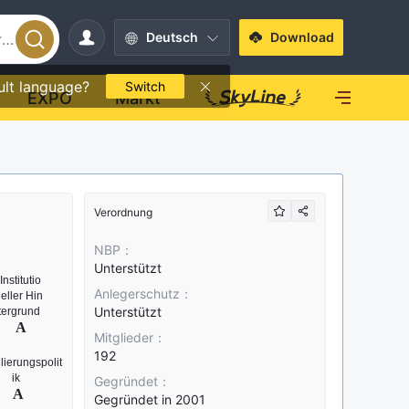
Deutsch
Download
ult language?
Switch
EXPO
Markt
Verordnung
NBP：
Unterstützt
Anlegerschutz：
Unterstützt
Mitglieder：
192
Gegründet：
Gegründet in 2001