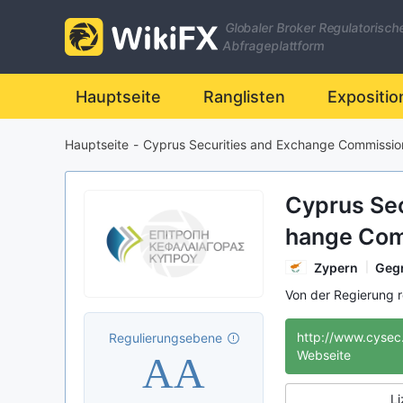
Globaler Broker Regulatorisch
Abfrageplattform
Hauptseite
Ranglisten
Expositio
Hauptseite
-
Cyprus Securities and Exchange Commissi
Cyprus Sec
hange Co
C)
Zypern
Gegr
Von der Regierung r
Regulierung des
http://www.cysec
Regulierungsebene
Anlegerschutz
AA
Webseite
internationale R
Li