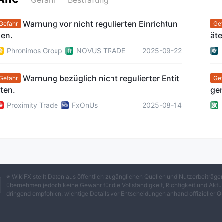
Gefahr
Bestrafung
Warnung vor nicht regulierten Einrichtun
Gefahr
Ge
gen.
äte
Phronimos Group
NOVUS TRADE
2025-09-22
Warnung bezüglich nicht regulierter Entit
Gefahr
Ge
ten.
ge
Proximity Trade
FxOnUs
2025-08-14
※ WikiFX stellt Daten aus öffentlich zugänglichen Quellen und Nutzerbeiträ
übernehmen jedoch keine Gewähr für die Vollständigkeit, Richtigkeit und Aktua
dringend empfohlen, wichtige Details vor Entscheidungen anhand offizieller Q