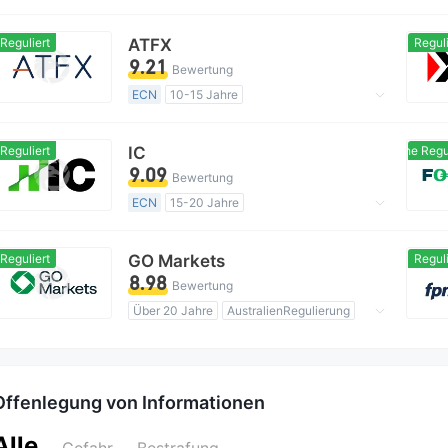
AustralienRegulierung
Forex-Ausführung (STP)
Reguliert
ATFX
Reguli
MT4-Volllizenz
Globales Geschäft
9.21
Bewertung
ECN
10-15 Jahre
AustralienRegulierung
Market Making (MM)
MT4-Volllizenz
Reguliert
IC
Domestische Reguli
Regionale Kaufmann
9.09
Bewertung
ECN
15-20 Jahre
AustralienRegulierung
Market Making (MM)
MT5-Volllizenz
Reguliert
GO Markets
Reguli
Globales Geschäft
8.98
Bewertung
Über 20 Jahre
AustralienRegulierung
Market Making (MM)
cTrader
Regionale Kaufmann
Offenlegung von Informationen
Alle