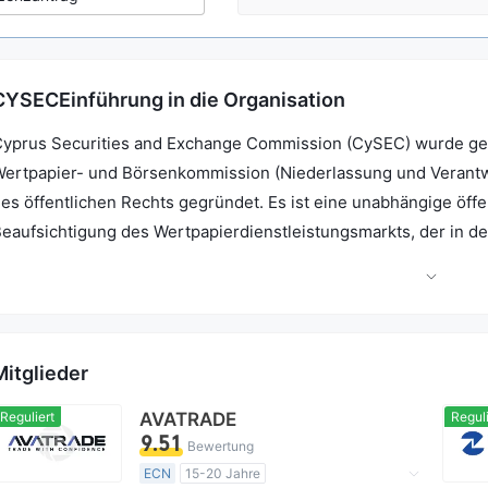
CYSECEinführung in die Organisation
yprus Securities and Exchange Commission (CySEC) wurde gem
ertpapier- und Börsenkommission (Niederlassung und Verantwor
es öffentlichen Rechts gegründet. Es ist eine unabhängige öffe
eaufsichtigung des Wertpapierdienstleistungsmarkts, der in d
it Wertpapieren sowie für den Sektor der kollektiven Kapital
st. Es überwacht auch die Unternehmen, die Verwaltungsdienstle
on ICPAC und der Anwaltskammer Zypern fallen.
Mitglieder
Reguliert
AVATRADE
Reguli
9.51
Bewertung
ECN
15-20 Jahre