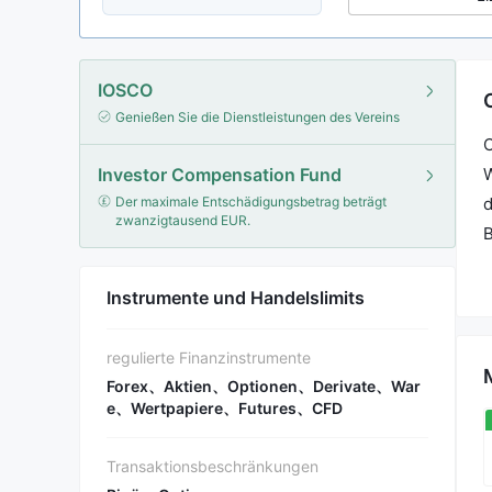
IOSCO
Genießen Sie die Dienstleistungen des Vereins
C
Investor Compensation Fund
W
Der maximale Entschädigungsbetrag beträgt
d
zwanzigtausend EUR.
B
m
i
Instrumente und Handelslimits
v
regulierte Finanzinstrumente
Forex、Aktien、Optionen、Derivate、War
e、Wertpapiere、Futures、CFD
Transaktionsbeschränkungen