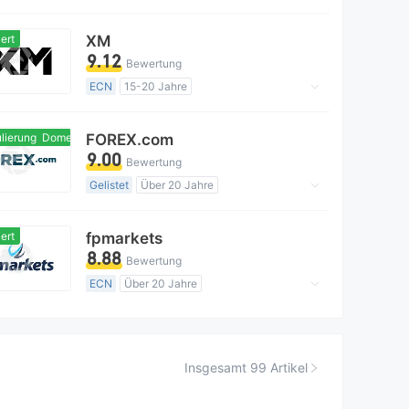
Market Making (MM)
MT4-Volllizenz
Regionale Kaufmann
ert
XM
9.12
Bewertung
ECN
15-20 Jahre
AustralienRegulierung
Market Making (MM)
MT4-Volllizenz
erung
Domestische Regulierung
FOREX.com
Globales Geschäft
9.00
Bewertung
Gelistet
Über 20 Jahre
AustralienRegulierung
Forex-Handelslizenz (EP)
ert
fpmarkets
MT4-Volllizenz
Globales Geschäft
8.88
Bewertung
Hohes potenzielles Risiko
ECN
Über 20 Jahre
AustralienRegulierung
Market Making (MM)
MT4-Volllizenz
Globales Geschäft
Insgesamt 99 Artikel