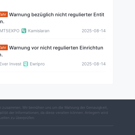
Warnung bezüglich nicht regulierter Entit
fahr
n.
MT5EXPO
Kamislaran
2025-08-14
Warnung vor nicht regulierten Einrichtun
fahr
n.
Ever Invest
Ewripro
2025-08-14
gen zusammen. Wir bemühen uns um die Wahrung der Genauigkeit,
lität der Informationen, da diese veralten können. Anlegern wird
uellen zu überprüfen.