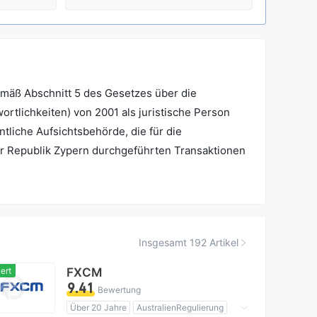
äß Abschnitt 5 des Gesetzes über die
tlichkeiten) von 2001 als juristische Person
ntliche Aufsichtsbehörde, die für die
er Republik Zypern durchgeführten Transaktionen
anlagen und der Vermögensverwaltung zuständig
istungen anbieten, die nicht unter die Aufsicht
Insgesamt 192 Artikel
ert
FXCM
9.41
Bewertung
Über 20 Jahre
AustralienRegulierung