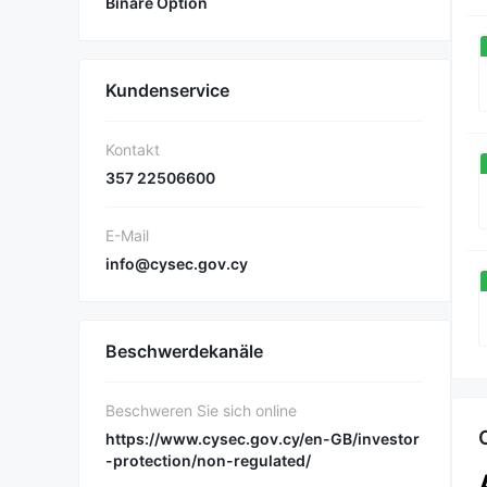
Binäre Option
Kundenservice
Kontakt
357 22506600
E-Mail
info@cysec.gov.cy
Beschwerdekanäle
Beschweren Sie sich online
https://www.cysec.gov.cy/en-GB/investor
-protection/non-regulated/