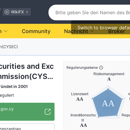
e
WikiFX
Switch to browser defa
n
Community
Nachricht
Broker
on(CYSEC)
urities and Exc
Regulierungsebene
mmission(CYSE
ündet in 2001
eguliert
AA
 Devisenhandels
.gov.cy
NBP
egulierungsorganisation
zenzantrag