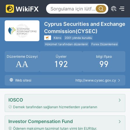
Cyprus Securities and Exchange
Commission(CYSEC)
Kıbrıs
2001 yılında kuruldu
Hükümet tarafından düzenlenir
Forex Düzenlemesi
Yatırımcı Koruması
Negatif Bakiye Koruması
Düzenleme Düzeyi
Üyeler
bilgi ifşası
Uluslararası Düzenleyici Kuruluş
AA
192
99
Web sitesi
http://www.cysec.gov.cy
IOSCO
Dernek tarafından sağlanan hizmetlerden yararlanın
Investor Compensation Fund
Ödenen maksimum tazminat tutarı yirmi bin EUR’dur.