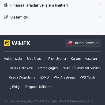
Finansal araçlar ve işlem limitleri
Sistem dili
United States
Hakkımızda
|
Bize Ulaşın
|
Risk Uyarısı
|
Kullanım Koşulları
|
Gizlilik Politikası
|
Arama çağrısı
|
WikiFX(Kurumsal Sürüm)
|
Resmi Doğrulama
|
EXPO
|
WikiAraştırma
|
VPS Yardımı
|
İş Birliği
|
Bölgesel bölünme
You are visiting the WikiFX website. WikiFX Internet and its