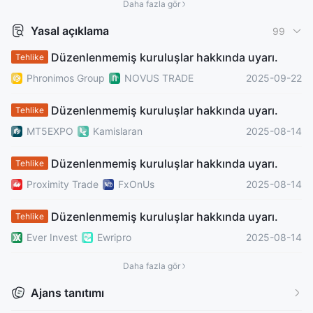
Daha fazla gör
Pazar Yapıcılık (MM)
Pazar Yapıcılık (MM)
cTrader
MT4 Tam Lisans
Yasal açıklama
99
Bölgesel Brokerler
Küresel İşletme
Düzenlenmemiş kuruluşlar hakkında uyarı.
Tehlike
Phronimos Group
NOVUS TRADE
2025-09-22
Düzenlenmemiş kuruluşlar hakkında uyarı.
Tehlike
MT5EXPO
Kamislaran
2025-08-14
Düzenlenmemiş kuruluşlar hakkında uyarı.
Tehlike
Proximity Trade
FxOnUs
2025-08-14
Düzenlenmemiş kuruluşlar hakkında uyarı.
Tehlike
Ever Invest
Ewripro
2025-08-14
Daha fazla gör
Ajans tanıtımı