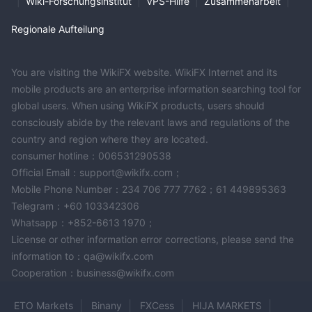
|
Wiki-Forschungsinstitut
|
VPS-Hilfe
|
Zusammenarbeit
|
Bronze-, Silber-, Gold-
gerecht zu werden, einschließlich
und Platin-Konten.
Jeder Kontotyp hat spezifische
Regionale Aufteilung
Mindesteinzahlungsanforderungen, Handelsgebühren und
Margin-Anforderungen, die es den Tradern ermöglichen, die am
You are visiting the WikiFX website. WikiFX Internet and its
besten geeignete Option zu wählen. Bronze-Kontoinhaber
mobile products are an enterprise information searching tool for
€250 bis €2,500
können mit einer Mindesteinzahlung von
global users. When using WikiFX products, users should
€2,500 bis €25,000
beginnen, während Silber-Kontoinhaber
consciously abide by the relevant laws and regulations of the
benötigen. Für Gold-Konten beträgt die Mindesteinzahlung
country and region where they are located.
€25,000 bis €100,000,
und Platin-Konten erfordern
consumer hotline：006531290538
€100,000.
Einzahlungen über
Official Email：support@wikifx.com；
Demokonto
Zusätzlich bietet GateTrade ein
für Trader, um
Mobile Phone Number：234 706 777 7762；61 449895363
ihre Strategien risikofrei zu üben und ihre Fähigkeiten ohne den
Telegram：+60 103342306
Einsatz von echtem Geld zu verbessern.
Whatsapp：+852-6613 1970；
License or other information error corrections, please send the
Hebelwirkung
information to：qa@wikifx.com
GateTrade bietet je nach Kontotyp unterschiedliche
Cooperation：business@wikifx.com
Bronze-Kontos
Hebelwirkungen. Für Inhaber eines
beträgt
1:100
die maximale angebotene Hebelwirkung
, während
ETO Markets
Binany
FXCess
HIJA MARKETS