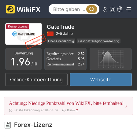
4
1
5
2
6
3
GateTrade
Keine Lizenz
7
4
2-5 Jahre
Lizenz verdächtig
Geschäftsregion verdächtig
0
8
5
Hohes potenzielles Risiko
Bewertung
Regulierungsindex
2.59
1
.
9
6
Geschäfts
5.95
/10
Risikomanagement
2.74
2
7
Online-Kontoeröffnung
Webseite
3
8
4
9
Achtung: Niedrige Punktzahl von WikiFX, bitte fernhalten!
5
Letzte Erkennung 2026-08-07
Risiko
2
6
Forex-Lizenz
7