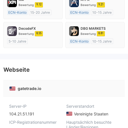
9.12
9.21
Bewertung
Bewertung
ECN-Konto
15-20 Jahre
ECN-Konto
10-15 Jahre
AustralienRegulierung
AustralienRegulierung
Market Making (MM)
Market Making (MM)
DecodeFX
DBG MARKETS
MT4-Volllizenz
MT4-Volllizenz
8.55
8.81
Bewertung
Bewertung
5-10 Jahre
ECN-Konto
10-15 Jahre
AustralienRegulierung
AustralienRegulierung
Market Making (MM)
Market Making (MM)
MT4-Volllizenz
MT4-Volllizenz
Webseite
gatetrade.io
Server-IP
Serverstandort
104.21.51.191
Vereinigte Staaten
ICP-Registrationsnummer
Hauptsächlich besuchte
Länder/Regionen