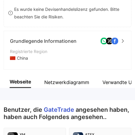
8
Es wurde keine Devisenhandelslizenz gefunden. Bitte
beachten Sie die Risiken.
9
Grundlegende Informationen
Registrierte Region
China
Betriebszeitraum
2-5 Jahre
Webseite
Netzwerkdiagramm
Verwandte Un
Unternehmen
GateTrade
Benutzer, die
GateTrade
angesehen haben,
haben auch Folgendes angesehen..
XM
ATFX