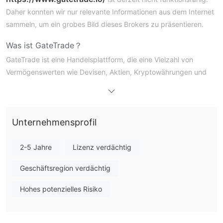
Daher konnten wir nur relevante Informationen aus dem Internet
sammeln, um ein grobes Bild dieses Brokers zu präsentieren.
Was ist GateTrade？
GateTrade ist eine Handelsplattform, die eine Vielzahl von
Vermögenswerten wie Devisen, Aktien, Kryptowährungen und
Rohstoffen anbietet. Es bietet eine benutzerfreundliche
Erfahrung mit Funktionen wie Demokonten, mobilen Apps und
nicht
verschiedenen Kontotypen. Allerdings ist GateTrade
reguliert
Unternehmensprofil
, was Bedenken hinsichtlich der Sicherheit der
Kundengelder aufwirft.
2-5 Jahre
Lizenz verdächtig
Vor- und Nachteile
Vorteile:
Geschäftsregion verdächtig
Sicherheit der Informationen:
GateTrade legt großen Wert
auf den Schutz der Privatsphäre und Sicherheit der Benutzer
Hohes potenzielles Risiko
und verwendet fortschrittliche kryptografische Techniken, um
sensible Daten wie Namen, Adressen und Kontaktdaten zu
schützen. Dadurch bleibt die Information der Kunden auch bei