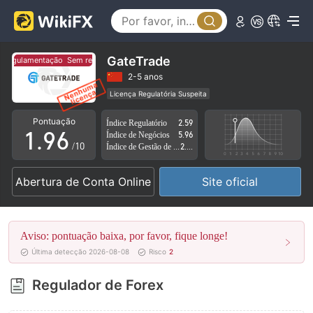
4
1
5
2
6
3
GateTrade
 regulamentação
Sem regulamentação
7
4
2-5 anos
Licença Regulatória Suspeita
0
8
5
Região de negócios suspeita
Risco potencial alto
Pontuação
Índice Regulatório
2.59
1
.
9
6
Índice de Negócios
5.96
/10
Índice de Gestão de Risco
2.74
2
7
Abertura de Conta Online
Site oficial
3
8
4
9
Aviso: pontuação baixa, por favor, fique longe!
5
Última detecção 2026-08-08
Risco
2
6
Regulador de Forex
7