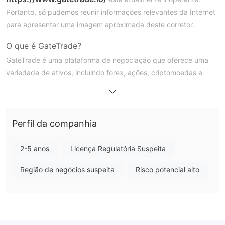
Portanto, só pudemos reunir informações relevantes da Internet
para apresentar uma imagem aproximada deste corretor.
O que é GateTrade?
GateTrade é uma plataforma de negociação que oferece uma
variedade de ativos, incluindo forex, ações, criptomoedas e
commodities. Ele oferece uma experiência amigável ao usuário
com recursos como contas de demonstração, aplicativos
móveis e vários tipos de contas. No entanto, GateTrade não é
Perfil da companhia
regulamentado, o que levanta preocupações sobre a segurança
dos fundos dos usuários.
2-5 anos
Licença Regulatória Suspeita
Prós e Contras
Prós:
Região de negócios suspeita
Risco potencial alto
Segurança da Informação:
GateTrade prioriza a privacidade
e segurança do usuário, empregando técnicas criptográficas
avançadas para proteger dados sensíveis como nomes,
endereços e informações de contato. Isso garante que as
informações dos clientes permaneçam seguras, mesmo com o