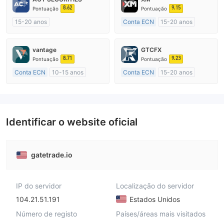
8.62
9.15
Pontuação
Pontuação
15-20 anos
Conta ECN
15-20 anos
Austrália Regulamento
Austrália Regulamento
Market Marketing (MM)
Market Marketing (MM)
vantage
GTCFX
Etiqueta principal MT4
Etiqueta principal MT4
8.71
9.23
Pontuação
Pontuação
Conta ECN
10-15 anos
Conta ECN
15-20 anos
Austrália Regulamento
Reino Unido Regulamento
Market Marketing (MM)
Market Marketing (MM)
Etiqueta principal MT4
Etiqueta principal MT4
Identificar o website oficial
gatetrade.io
IP do servidor
Localização do servidor
104.21.51.191
Estados Unidos
Número de registo
Países/áreas mais visitados