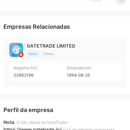
Empresas Relacionadas
GATETRADE LIMITED
Ativo
China
Registro NO.
Estabelecido
02962196
1994-08-25
Perfil da empresa
Nota
: O site oficial do GateTrade -
https://www.gatetrade.io/
está atualmente inoperante.