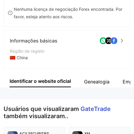
8
Nenhuma licença de negociação Forex encontrada. Por
favor, esteja atento aos riscos.
9
Informações básicas
Região de registo
China
Anos de operação
2-5 anos
Identificar o website oficial
Genealogia
Empr
Empresa
GateTrade
Usuários que visualizaram
GateTrade
também visualizaram..
ACY SECURITIES
XM