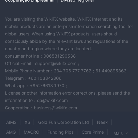
ETFs, títulos, fundos mútuos, forex e criptomoedas
.
mais de 500 ativos
Com
disponíveis, GateTrade equipa os
usuários com diversas ferramentas para otimizar sua
You are visiting the WikiFX website. WikiFX Internet and its
experiência de negociação, como negociação com
mobile products are an enterprise information searching tool for
global users. When using WikiFX products, users should
alavancagem, opções de hedge, aplicativos móveis e software
consciously abide by the relevant laws and regulations of the
avançado de negociação algorítmica. Essa versatilidade
country and region where they are located.
permite que os traders naveguem efetivamente por diferentes
consumer hotline：006531290538
condições de mercado e aproveitem uma ampla variedade de
Official Email：support@wikifx.com；
oportunidades de investimento.
Mobile Phone Number：234 706 777 7762；61 449895363
Tipos de Conta
Telegram：+60 103342306
Whatsapp：+852-6613 1970；
GateTrade oferece uma variedade de tipos de conta para
License or other information error corrections, please send the
atender a diferentes estilos de negociação e necessidades
information to：qa@wikifx.com
Bronze, Silver, Gold e
financeiras, incluindo contas
Cooperation：business@wikifx.com
Platinum
. Cada tipo de conta possui requisitos específicos de
depósito mínimo, taxas de negociação e requisitos de margem,
AIMS
XS
Gold Fun Corporation Ltd
Neex
permitindo que os traders escolham a opção mais adequada.
AMG
MACRO
Funding Pips
Core Prime
Titulares de contas Bronze podem começar com um depósito
Mais