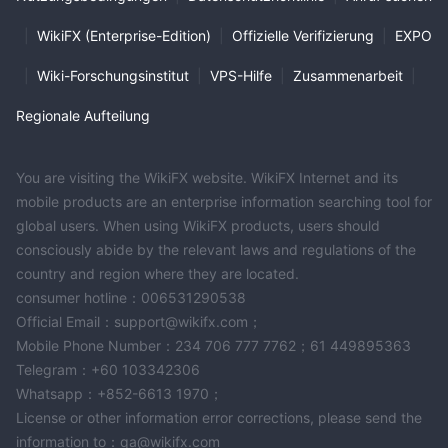
|
WikiFX (Enterprise-Edition)
|
Offizielle Verifizierung
|
EXPO
|
Wiki-Forschungsinstitut
|
VPS-Hilfe
|
Zusammenarbeit
|
Regionale Aufteilung
You are visiting the WikiFX website. WikiFX Internet and its
mobile products are an enterprise information searching tool for
global users. When using WikiFX products, users should
consciously abide by the relevant laws and regulations of the
country and region where they are located.
consumer hotline：006531290538
Official Email：support@wikifx.com；
Mobile Phone Number：234 706 777 7762；61 449895363
Telegram：+60 103342306
Whatsapp：+852-6613 1970；
License or other information error corrections, please send the
information to：qa@wikifx.com