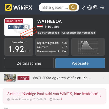
4
5
6
WATHEEQA
Keine Lizenz
7
0
5-10 Jahre
Lizenz verdächtig
Geschäftsregion verdächtig
0
8
1
Hohes potenzielles Risiko
Bewertung
Regulierungsindex
4.38
1
.
9
2
Geschäfts
7.15
/10
Risikomanagement
2.43
2
3
Zeitmaschine
Webseite
3
4
4
5
WATHEEQA Ägypten Verifiziert: Keine physische Präsenz festgestellt
Danger
5
6
Achtung: Niedrige Punktzahl von WikiFX, bitte fernhalten!
6
7
Letzte Erkennung 2026-08-08
Risiko
3
7
8