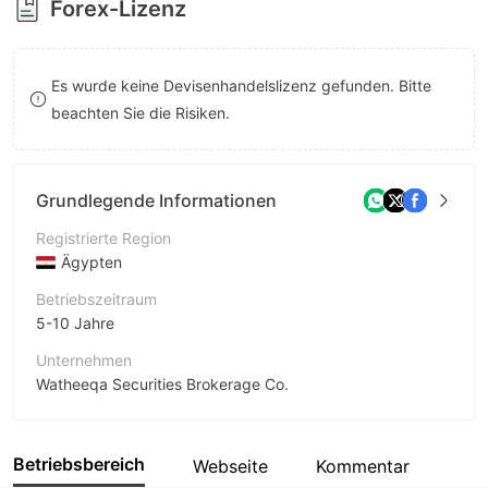
Forex-Lizenz
8
9
9
Es wurde keine Devisenhandelslizenz gefunden. Bitte
beachten Sie die Risiken.
Grundlegende Informationen
Registrierte Region
Ägypten
Betriebszeitraum
5-10 Jahre
Unternehmen
Watheeqa Securities Brokerage Co.
Abkürzung
WATHEEQA
Betriebsbereich
Webseite
Kommentar
Unternehmensmitarbeiter