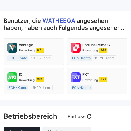
--
Benutzer, die
WATHEEQA
angesehen
haben, haben auch Folgendes angesehen..
vantage
Fortune Prime Global
8.71
8.58
Bewertung
Bewertung
ECN-Konto
10-15 Jahre
ECN-Konto
15-20 Jahre
AustralienRegulierung
AustralienRegulierung
Market Making (MM)
Market Making (MM)
IC
FXT
MT4-Volllizenz
MT4-Volllizenz
9.09
8.67
Bewertung
Bewertung
ECN-Konto
15-20 Jahre
ECN-Konto
AustralienRegulierung
Über 20 Jahre
Market Making (MM)
AustralienRegulierung
MT4-Volllizenz
Market Making (MM)
Betriebsbereich
MT4-Volllizenz
C
Einfluss