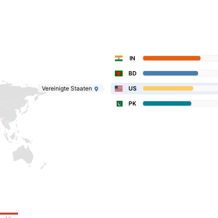
IN
BD
Vereinigte Staaten
US
PK