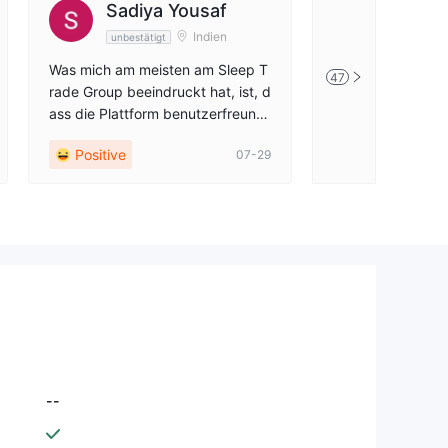
Sadiya Yousaf
Nadia 
Indien
unbestätigt
unbestätig
Was mich am meisten am Sleep T
Ich handle seit 
47
rade Group beeindruckt hat, ist, d
mit der lip trade
ass die Plattform benutzerfreundli
App ist einfach 
ch ist und das regulierende Umfel
Auszahlungen wu
Positive
Positive
07-29
d mir zusätzliches Vertrauen gibt
nell bearbeitet e
🌱
rfahrung🕖
--