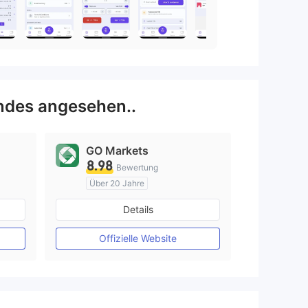
ndes angesehen..
GO Markets
8.98
Bewertung
Über 20 Jahre
AustralienRegulierung
Details
Market Making (MM)
cTrader
Offizielle Website