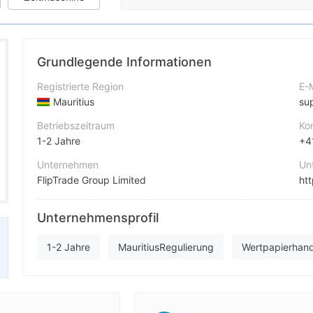
Grundlegende Informationen
Registrierte Region
E-
Mauritius
su
Betriebszeitraum
Ko
1-2 Jahre
+4
Unternehmen
Un
FlipTrade Group Limited
ht
Abkürzung
Fi
Unternehmensprofil
FlipTrade Group
Unternehmensmitarbeiter
Fa
1-2 Jahre
MauritiusRegulierung
Wertpapierhand
--
Selbstforschung
Regionale Kaufmann
Offshore