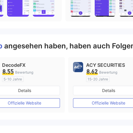
up
angesehen haben, haben auch Folge
DecodeFX
ACY SECURITIES
8.55
8.62
Bewertung
Bewertung
5-10 Jahre
15-20 Jahre
AustralienRegulierung
AustralienRegulierung
Details
Details
Market Making (MM)
Market Making (MM)
MT4-Volllizenz
MT4-Volllizenz
Offizielle Website
Offizielle Website