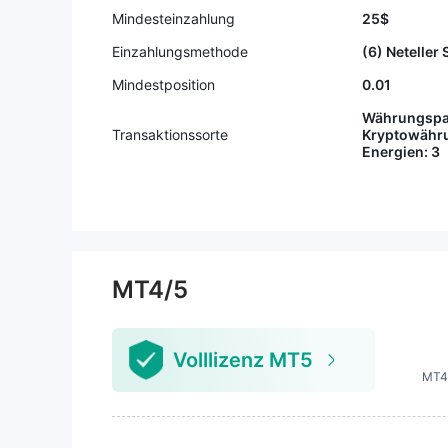
bs. Der Support antwortete: "tech
Gelder vol
Mindesteinzahlung
25$
nische Probleme". Nach dem Wet
t werden m
Einzahlungsmethode
(6) Neteller 
tbewerb wurden meine Anfragen
racht zieh
nach Überprüfung abgewiesen. U
ösch
Mindestposition
0.01
pdate Juli 2026: Nach Eskalation
Währungspaa
hat sich der Makler bereit erklärt,
Transaktionssorte
Kryptowähru
eine 2-3-wöchige Untersuchung
Energien: 3
durchzuführen und historische Au
fzeichnungen über das Eigenkapi
tal jedes Teilnehmers zum relevan
ten Zeitpunkt sowie Überprüfung
der Wettbewerbsergebnisse und
der Gewinnerkonten bereitzustell
MT4/5
en. Ich warte auf die Makler Unter
suchungsergebnisse, die bis zum
10. August 2026 fällig sind. Ich w
Volllizenz MT5
erde alle Screenshots und E-Mail-
MT4
Beweise veröffentlichen, falls die
Ergebnisse nicht vorgelegt werde
n. Vielen Dank.