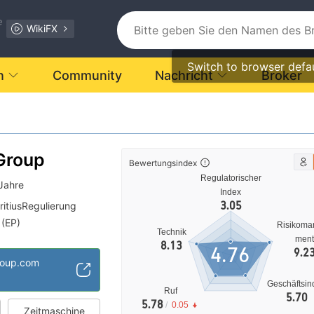
e
WikiFX
Switch to browser defa
n
Community
Nachricht
Broker
Group
Bewertungsindex
Regulatorischer
Jahre
Index
3.05
itiusRegulierung
 (EP)
Risikoma
Technik
Regionale Kaufmann
men
8.13
4.76
9.2
rung
group.com
Geschäftsin
Ruf
5.70
5.78
/
0.05
Zeitmaschine