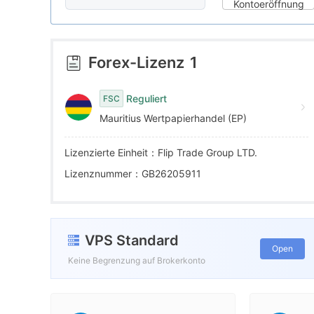
5
8
7
Kontoeröffnung
6
9
8
Forex-Lizenz
1
7
9
Reguliert
FSC
Mauritius Wertpapierhandel (EP)
8
Lizenzierte Einheit：Flip Trade Group LTD.
9
Lizenznummer：GB26205911
VPS Standard
Open
Keine Begrenzung auf Brokerkonto