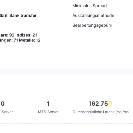
lständig zurückerstatte
Minimales Spread
üssen, bevor ich in Bet
Skrill Bank transfer
Auszahlungsmethode
e, meine Bewertung zu l
en. Bleib sicher✌️
Bearbeitungsgebühr
re: 92 Indizes: 21
ngen: 71 Metalle: 12
0
1
162.75
-Server
MT5-Server
Durchschnittliche Latenz (ms)/ms