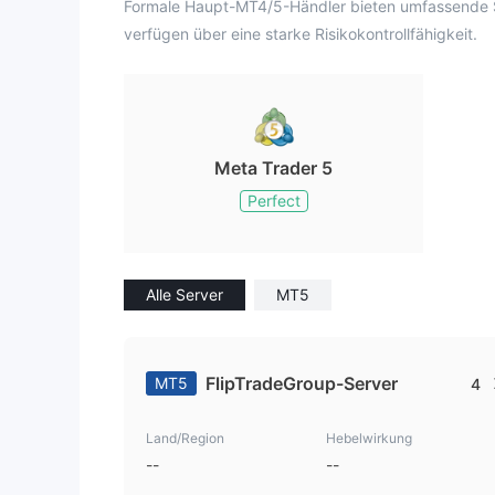
Formale Haupt-MT4/5-Händler bieten umfassende Sy
verfügen über eine starke Risikokontrollfähigkeit.
Meta Trader 5
Perfect
Alle Server
MT5
FlipTradeGroup-Server
MT5
4
Land/Region
Hebelwirkung
--
--