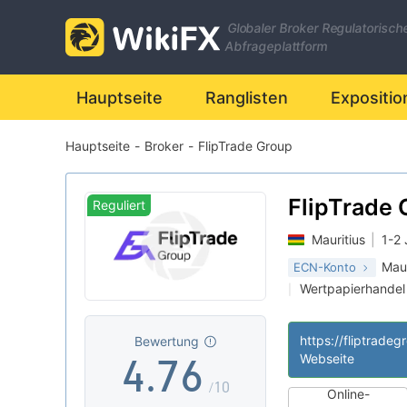
0
Globaler Broker Regulatorisch
1
0
Abfrageplattform
2
1
Hauptseite
Ranglisten
Expositio
Hauptseite
-
Broker
-
FlipTrade Group
0
3
2
1
4
3
FlipTrade 
Reguliert
Mauritius
|
1-2 
2
5
4
Maur
ECN-Konto
Wertpapierhandel
|
3
6
5
MT5-Volllizenz
|
|
Offshore-Regulie
|
https://fliptrade
Bewertung
4
.
7
6
Webseite
/10
Online-