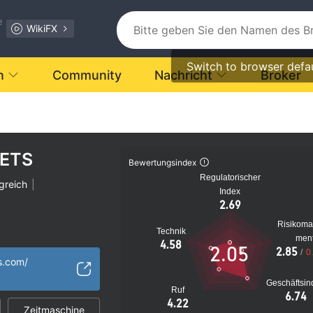
e
WikiFX
Switch to browser defa
n
Community
Nachricht
Broker
ETS
Bewertungsindex
Regulatorischer
greich
|
Index
2.69
Risikom
Technik
men
verdächtig
4.58
2.05
2.85
/
0
s Risiko
s.com/
Geschäftsin
Ruf
6.74
4.22
Zeitmaschine