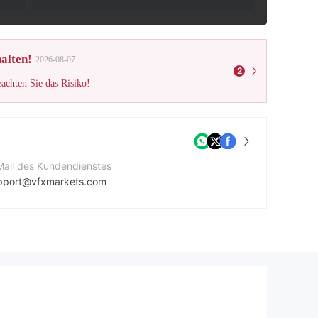
alten!
2026-08-07
2
eachten Sie das Risiko!
Mail des Kundendienstes
pport@vfxmarkets.com
ntaktnummer
42035141201
ternehmenswebsite
tps://vfxmarkets.com/