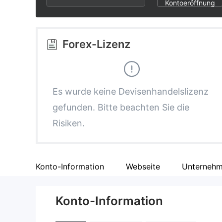
3
1
6
Kontoeröffnung
4
2
7
Forex-Lizenz
5
3
8
6
4
9
Es wurde keine Devisenhandelslizenz
gefunden. Bitte beachten Sie die
7
5
Risiken.
8
6
Konto-Information
Webseite
Unternehm
9
7
Konto-Information
8