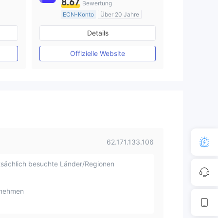
8.67
Bewertung
ECN-Konto
Über 20 Jahre
AustralienRegulierung
Details
Market Making (MM)
MT4-Volllizenz
Offizielle Website
62.171.133.106
sächlich besuchte Länder/Regionen
rnehmen