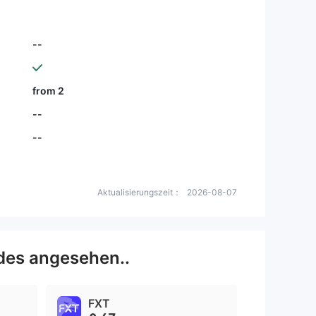
--
from 2
--
--
Aktualisierungszeit：
2026-08-07
des angesehen..
FXT