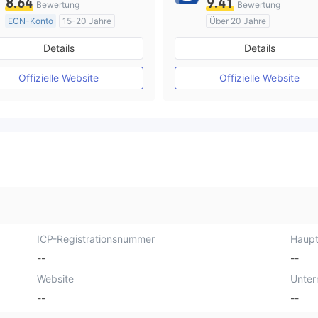
8.64
9.41
Bewertung
Bewertung
ECN-Konto
15-20 Jahre
Über 20 Jahre
AustralienRegulierung
AustralienRegulierung
Details
Details
Market Making (MM)
Market Making (MM)
MT4-Volllizenz
MT4-Volllizenz
Offizielle Website
Offizielle Website
ICP-Registrationsnummer
Haupt
--
--
Website
Unte
--
--