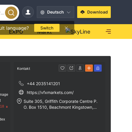
Deutsch
Download
ult language?
Switch
EXPO
Markt
Kontakt
+44 2035141201
https://vfxmarkets.com/
anage
t
Suite 305, Griffith Corporate Centre P.
.18
O. Box 1510, Beachmont Kingstown, S
t. Vincent and the Grenadines
dex