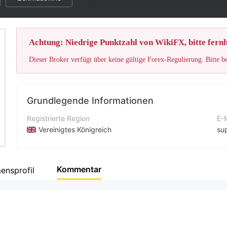
Achtung: Niedrige Punktzahl von WikiFX, bitte fernh
Dieser Broker verfügt über keine gültige Forex-Regulierung. Bitte b
Grundlegende Informationen
Registrierte Region
E-
Vereinigtes Königreich
su
Betriebszeitraum
Ko
5-10 Jahre
+4
Kommentar
ensprofil
Unternehmen
Un
VFX MARKETS
ht