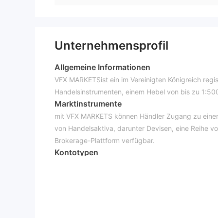
Unternehmensprofil
Allgemeine Informationen
VFX MARKETSist ein im Vereinigten Königreich regis
Handelsinstrumenten, einem Hebel von bis zu 1:5
Marktinstrumente
mit VFX MARKETS können Händler Zugang zu einer b
von Handelsaktiva, darunter Devisen, eine Reihe 
Brokerage-Plattform verfügbar.
Kontotypen
Es stehen drei Kontotypen mit Privat- und Profiko
zur Eröffnung eines Standardkontos beträgt akzep
mindestens 2.000 US-Dollar bzw. 5.000 US-Dollar e
Wie eröffne ich ein Konto?
ein Konto eröffnen bei VFX MARKETS ist kein schwi