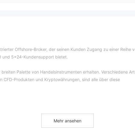
trierter Offshore-Broker, der seinen Kunden Zugang zu einer Reihe 
00 und 5x24-Kundensupport bietet.
reiten Palette von Handelsinstrumenten erhalten. Verschiedene Ar
von CFD-Produkten und Kryptowährungen, sind alle über diese
nten zur Verfügung: Standard, Premium und VIP. Die Mindesteinzahlu
table 200 US-Dollar. Für Premium- und VIP-Konten müssen Händler
inzahlen. Außerdem sind die Kontodienste grundsätzlich gleich.
Mehr ansehen
eriger Prozess und Sie müssen nur die unten aufgeführten Schritte