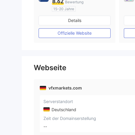
8.62
Bewertung
15-20 Jahre
AustralienRegulierung
Details
Market Making (MM)
MT4-Volllizenz
Offizielle Website
Webseite
vfxmarkets.com
Serverstandort
Deutschland
Zeit der Domainserstellung
--