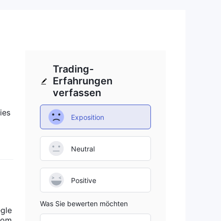
tum
n
tt
Trading-
,
Erfahrungen
verfassen
ies
Exposition
eal
Neutral
Positive
Was Sie bewerten möchten
egle
 vom