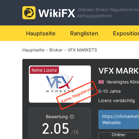
Globaler Broker Regulatorisch
Abfrageplattform
0
Hauptseite
Ranglisten
Expositio
Hauptseite
-
Broker
-
VFX MARKETS
1
2
VFX MARK
Keine Lizenz
Vereinigtes Köni
0
3
5-10 Jahre
Lizenz verdächtig
1
4
Geschäftsregion 
|
Hohes potenzielle
|
https://vfxmarket
Bewertung
2
.
0
5
Webseite
/10
Online-