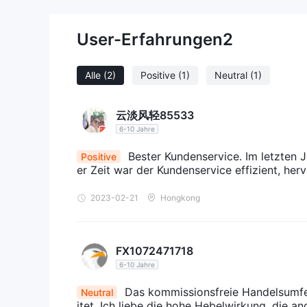
befolgen:
1. Klicken Sie auf der Homepage von auf „Registri
User-Erfahrungen
2
2. Wenn Sie sich zum ersten Mal für ein Konto anm
und Ihre Wohnadresse einzugeben. Um Ihr Konto vol
Alle
(2)
Positive
(1)
Neutral
(1)
Identitätsnachweis, Adressnachweis
senden:
„Einstellungen“ > „Profil“ > „Verifizierungspapier
wie in den Fotos unten gezeigt:
云淡风轻85533
3. Nach der Genehmigung können Sie Ihr Konto auf
6-10 Jahre
Hebelwirkung
Bester Kundenservice. Im letzten 
Positive
der maximale Handelshebel, der von angeboten wir
er Zeit war der Kundenservice effizient, h
für aktive Händler und Scalper, da er insgesamt meh
2023-02-21
Hongkong
wichtig, dass sie den Grad der Hebelwirkung wähle
sowohl Gewinne als auch Verluste vergrößern.
Spreads und Provisionen
FX1072471718
VFX MARKETSbietet eine Handelsumgebung ohne Pro
6-10 Jahre
Mitbewerbern einher. Spreads werden durch Hande
angebotenen Spreads beginnen bei 4 Pips, 3 Pips 
Das kommissionsfreie Handelsumfeld
Neutral
Handelsplattform
itet. Ich liebe die hohe Hebelwirkung, die 