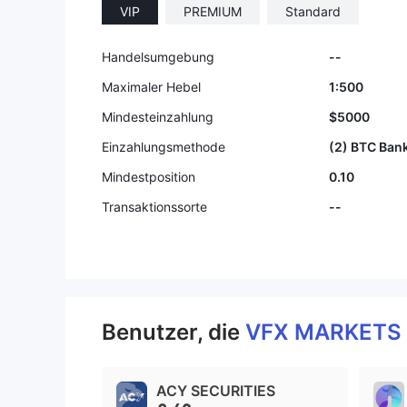
VIP
PREMIUM
Standard
9
Handelsumgebung
--
Maximaler Hebel
1:500
Mindesteinzahlung
$5000
Einzahlungsmethode
(2) BTC Bank
Mindestposition
0.10
Transaktionssorte
--
Benutzer, die
VFX MARKETS
ACY SECURITIES