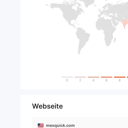
0
2
4
6
8
Webseite
mexquick.com