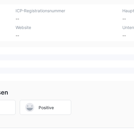
ICP-Registrationsnummer
Haupt
--
--
Website
Unte
--
--
sen
Positive