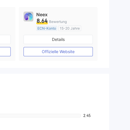
Neex
8.64
Bewertung
ECN-Konto
15-20 Jahre
AustralienRegulierung
Details
Market Making (MM)
MT4-Volllizenz
Offizielle Website
2.45