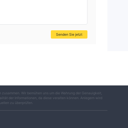
Senden Sie jetzt
gen zusammen. Wir bemühen uns um die Wahrung der Genauigkeit,
lität der Informationen, da diese veralten können. Anlegern wird
uellen zu überprüfen.