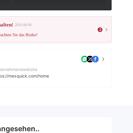
alten!
2026-08-09
2
eachten Sie das Risiko!
ternehmenswebsite
tps://mexquick.com/home
angesehen..