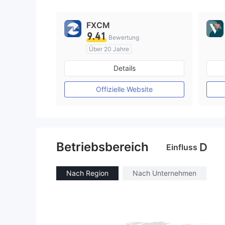
FXCM
9.41
Bewertung
Über 20 Jahre
AustralienRegulierung
Details
Market Making (MM)
MT4-Volllizenz
Offizielle Website
Betriebsbereich
D
Einfluss
Nach Region
Nach Unternehmen