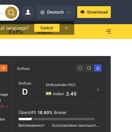
Deutsch
Download
ult language?
Switch
EXPO
Markt
Einfluss
Kontakt
Einfluss
http
Einflussindex NO.1
D
2.45
Indien
anage
t
.18
Übertrifft
18.90%
Broker
dex
Betriebsbereich
Suchstatistiken durchsuchen
Werbeschaltu