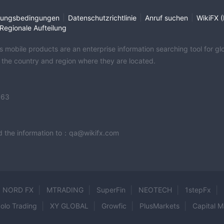
|
|
|
ungsbedingungen
Datenschutzrichtlinie
Anruf suchen
WikiFX (
Regionale Aufteilung
its mobile products are an enterprise information searching tool for 
f the country and region where they are located.
363
end the information to：qa@wikifx.com
NORD FX
MTRADING
SuperFin
NEOTECH
1stepFx
olo Trading
XY GLOBAL
Growfic
PlusMarkets
Capital M