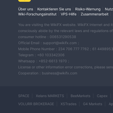
|
|
|
Über uns
Kontaktieren Sie uns
Risiko-Warnung
Nutz
|
|
|
Wiki-Forschungsinstitut
VPS-Hilfe
Zusammenarbeit
You are visiting the WikiFX website. WikiFX Internet and 
consciously abide by the relevant laws and regulations o
consumer hotline：006531290538
Official Email：support@wikifx.com；
Mobile Phone Number：234 706 777 7762；61 449895
Telegram：+60 103342306
Whatsapp：+852-6613 1970；
License or other information error corrections, please s
Cooperation：business@wikifx.com
SPACE
Xelans MARKETS
BeeMarkets
Capex
VOLURR BROKERAGE
XSTrades
G4 Markets
Ap