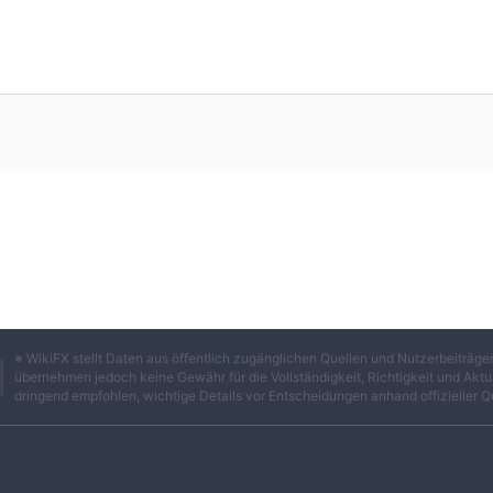
※ WikiFX stellt Daten aus öffentlich zugänglichen Quellen und Nutzerbeiträ
übernehmen jedoch keine Gewähr für die Vollständigkeit, Richtigkeit und Aktua
dringend empfohlen, wichtige Details vor Entscheidungen anhand offizieller Q