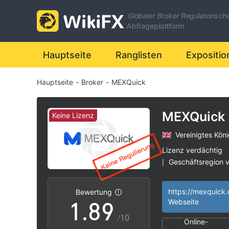
1
2
Globaler Broker Regulatorisch
2
3
Abfrageplattform
3
4
Hauptseite
Ranglisten
Expositio
Hauptseite
-
Broker
-
MEXQuick
4
5
5
6
MEXQuick
Keine Lizenz
Vereinigtes Köni
6
7
Lizenz verdächtig
Geschäftsregion 
|
0
7
8
Hohes potenzielle
|
https://mexquick
Bewertung
1
.
8
9
Webseite
/10
Online-