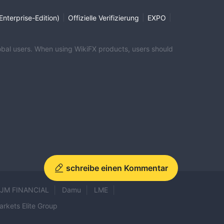
|
|
|
Enterprise-Edition)
Offizielle Verifizierung
EXPO
global users. When using WikiFX products, users should
schreibe einen Kommentar
JM FINANCIAL
Damu
LME
arkets Elite Group