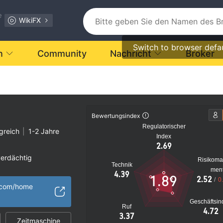
e
WikiFX
Switch to browser defa
n
Community
Nachricht
Broker
Bewertungsindex
Regulatorischer
greich
|
1-2 Jahre
Index
2.69
verdächtig
Risikom
Technik
s Risiko
men
4.39
1.89
2.52
/
0
.com/home
Geschäftsin
Ruf
4.72
3.37
Zeitmaschine