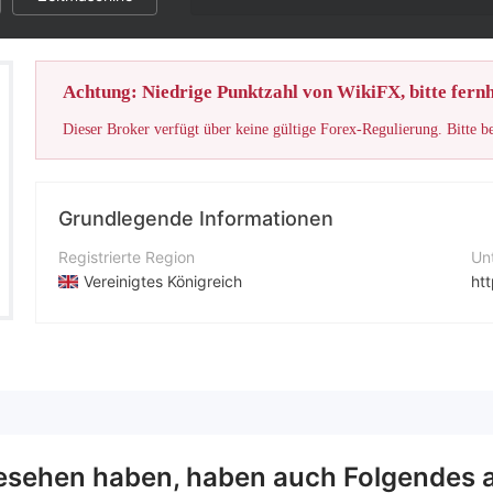
Achtung: Niedrige Punktzahl von WikiFX, bitte fernh
Dieser Broker verfügt über keine gültige Forex-Regulierung. Bitte b
Grundlegende Informationen
Registrierte Region
Un
Vereinigtes Königreich
ht
Betriebszeitraum
1-2 Jahre
Unternehmen
MEXQuick
esehen haben, haben auch Folgendes 