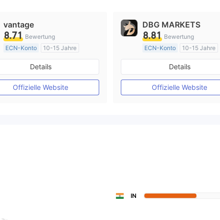
vantage
DBG MARKETS
8.71
8.81
Bewertung
Bewertung
ECN-Konto
10-15 Jahre
ECN-Konto
10-15 Jahre
AustralienRegulierung
AustralienRegulierung
Details
Details
Market Making (MM)
Market Making (MM)
MT4-Volllizenz
MT4-Volllizenz
Offizielle Website
Offizielle Website
IN