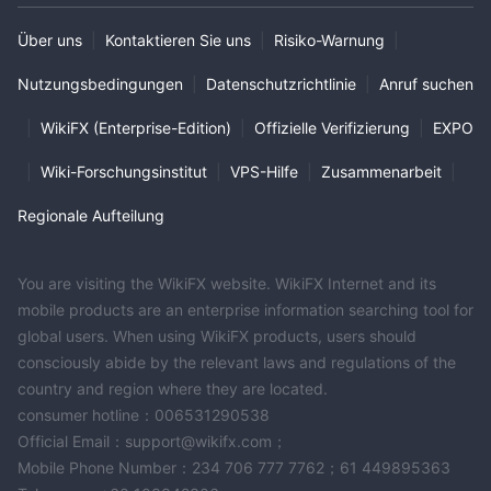
Über uns
|
Kontaktieren Sie uns
|
Risiko-Warnung
|
Nutzungsbedingungen
|
Datenschutzrichtlinie
|
Anruf suchen
|
WikiFX (Enterprise-Edition)
|
Offizielle Verifizierung
|
EXPO
|
Wiki-Forschungsinstitut
|
VPS-Hilfe
|
Zusammenarbeit
|
Regionale Aufteilung
You are visiting the WikiFX website. WikiFX Internet and its
mobile products are an enterprise information searching tool for
global users. When using WikiFX products, users should
consciously abide by the relevant laws and regulations of the
country and region where they are located.
consumer hotline：006531290538
Official Email：support@wikifx.com；
Mobile Phone Number：234 706 777 7762；61 449895363