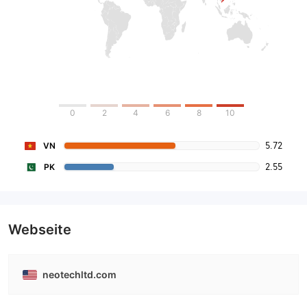
0
2
4
6
8
10
5.72
VN
2.55
PK
Webseite
neotechltd.com