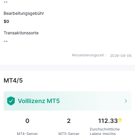
--
Bearbeitungsgebühr
$0
Transaktionssorte
--
Aktualisierungszeit：
2026-08-06
MT4/5
Volllizenz MT5
0
2
112.33
Durchschnittliche
MT4-Server
MT5-Server
Latenz (ms)/ms