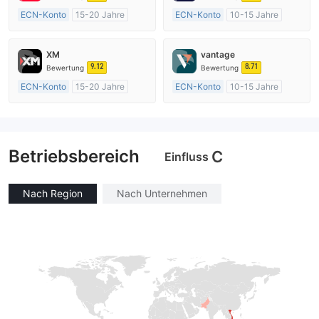
ECN-Konto
15-20 Jahre
ECN-Konto
10-15 Jahre
AustralienRegulierung
AustralienRegulierung
Market Making (MM)
Market Making (MM)
XM
vantage
MT4-Volllizenz
MT4-Volllizenz
9.12
8.71
Bewertung
Bewertung
ECN-Konto
15-20 Jahre
ECN-Konto
10-15 Jahre
AustralienRegulierung
AustralienRegulierung
Market Making (MM)
Market Making (MM)
MT4-Volllizenz
MT4-Volllizenz
Betriebsbereich
C
Einfluss
Nach Region
Nach Unternehmen