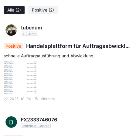
Alle
(2)
Positive
(2)
tubedum
1-2 Jahre
Handelsplattform für Auftragsabwicklun
Positive
g
schnelle Auftragsausführung und Abwicklung
2025-10-06
Vietnam
FX2333746076
Innerhalb 1 Jahres