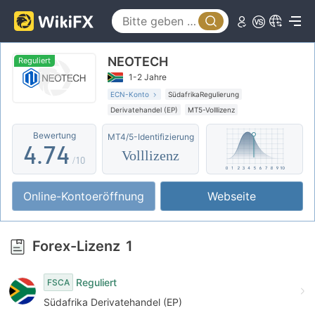
2
0
3
0
NEOTECH
1
4
1
Reguliert
1-2 Jahre
2
5
2
ECN-Konto
SüdafrikaRegulierung
Derivatehandel (EP)
MT5-Volllizenz
3
6
3
Bewertung
MT4/5-Identifizierung
4
.
7
4
Volllizenz
/10
5
8
5
Online-Kontoeröffnung
Webseite
6
9
6
7
7
Forex-Lizenz
1
8
8
Reguliert
FSCA
9
9
Südafrika Derivatehandel (EP)