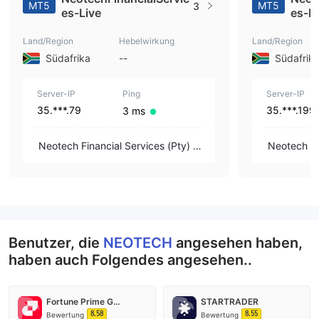
MT5
MT5
3
es-Live
es-D
Land/Region
Hebelwirkung
Land/Region
Südafrika
--
Südafrik
Server-IP
Ping
Server-IP
35.***.79
35.***.199
3 ms
Neotech Financial Services (Pty) Lt
Neotech Fi
d
d
Benutzer, die
NEOTECH
angesehen haben,
haben auch Folgendes angesehen..
Fortune Prime Global
STARTRADER
8.58
8.55
Bewertung
Bewertung