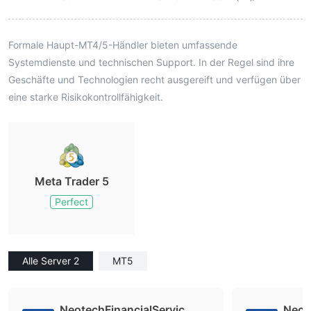
Formale Haupt-MT4/5-Händler bieten umfassende
Systemdienste und technischen Support. In der Regel sind ihre
Geschäfte und Technologien recht ausgereift und verfügen über
eine starke Risikokontrollfähigkeit.
Meta Trader 5
Perfect
Alle Server 2
MT5
NeotechFinancialServic
Neot