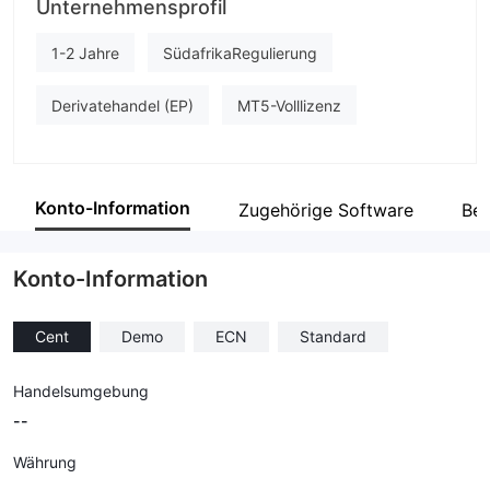
Unternehmensprofil
NEOTECH
Unternehmensmitarbeiter
1-2 Jahre
SüdafrikaRegulierung
--
Derivatehandel (EP)
MT5-Volllizenz
Konto-Information
Zugehörige Software
Bet
Konto-Information
Cent
Demo
ECN
Standard
Handelsumgebung
--
Währung