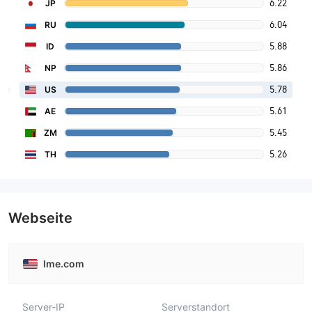
6.22
JP
6.04
RU
5.88
ID
5.86
NP
5.78
US
5.61
AE
5.45
ZM
5.26
TH
Webseite
lme.com
Server-IP
Serverstandort