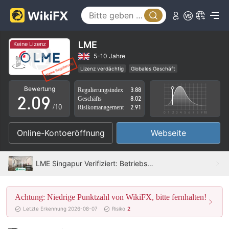
4
5
6
LME
Keine Lizenz
0
7
5-10 Jahre
Lizenz verdächtig
Globales Geschäft
1
8
Hohes potenzielles Risiko
Bewertung
Regulierungsindex
3.88
2
.
0
9
Geschäfts
8.02
/10
Risikomanagement
2.91
3
1
Online-Kontoeröffnung
Webseite
4
2
5
3
LME Singapur Verifiziert: Betriebsbüro bestätigt
6
4
Achtung: Niedrige Punktzahl von WikiFX, bitte fernhalten!
7
5
Letzte Erkennung 2026-08-07
Risiko
2
8
6