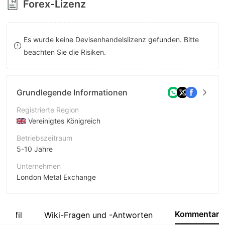
Forex-Lizenz
9
7
8
Es wurde keine Devisenhandelslizenz gefunden. Bitte
9
beachten Sie die Risiken.
Grundlegende Informationen
Registrierte Region
Vereinigtes Königreich
Betriebszeitraum
5-10 Jahre
Unternehmen
London Metal Exchange
Abkürzung
LME
Kommentar
profil
Wiki-Fragen und -Antworten
Unternehmensmitarbeiter