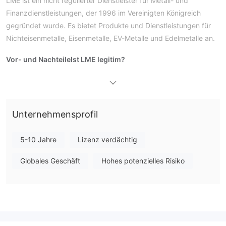
LME ist ein nicht regulierter Dienstleister für Metall- und
Finanzdienstleistungen, der 1996 im Vereinigten Königreich
gegründet wurde. Es bietet Produkte und Dienstleistungen für
Nichteisenmetalle, Eisenmetalle, EV-Metalle und Edelmetalle an.
Vor- und Nachteile
Ist LME legitim?
keine gültigen Vorschriften
Die Nummer LME hat derzeit
.
Bitte beachten Sie das Risiko! Darüber hinaus zeigt der
Domainstatus, dass der Transfer und die Aktualisierung von
Kunden untersagt sind.
Unternehmensprofil
Was kann ich auf
LME
handeln?
5-10 Jahre
Lizenz verdächtig
Handelsplattform
Globales Geschäft
Hohes potenzielles Risiko