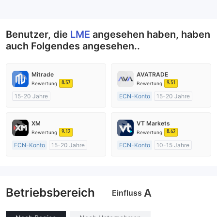
--
Benutzer, die
LME
angesehen haben, haben
auch Folgendes angesehen..
Mitrade
AVATRADE
8.57
9.51
Bewertung
Bewertung
15-20 Jahre
ECN-Konto
15-20 Jahre
AustralienRegulierung
AustralienRegulierung
Market Making (MM)
Market Making (MM)
XM
VT Markets
Selbstforschung
MT4-Volllizenz
9.12
8.62
Bewertung
Bewertung
ECN-Konto
15-20 Jahre
ECN-Konto
10-15 Jahre
AustralienRegulierung
AustralienRegulierung
Market Making (MM)
Market Making (MM)
MT4-Volllizenz
MT4-Volllizenz
Betriebsbereich
A
Einfluss