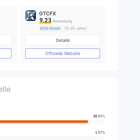
GTCFX
9.23
Bewertung
ECN-Konto
15-20 Jahre
Vereinigtes KönigreichRegulierung
Details
Market Making (MM)
MT4-Volllizenz
Offizielle Website
lle
88.01%
4.51%