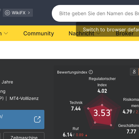
e
WikiFX
Switch to browser defa
n
Community
Nachricht
Broker
Bewertungsindex
Regulatorischer
 Jahre
Index
4.02
ung
P)
MT4-Volllizenz
|
Risikom
Technik
delslizenz (EP)
men
7.44
3.53
4.79
/
2
m/
s Risiko
Geschäftsin
rung
Ruf
7.77
6.14
/
0.89
Zeitmaschine