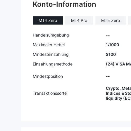
Konto-Information
MT4 Zero
MT4 Pro
MT5 Zero
Handelsumgebung
--
Maximaler Hebel
1:1000
Mindesteinzahlung
$100
Einzahlungsmethode
(24) VISA MA
Mindestposition
--
Crypto, Meta
Transaktionssorte
Indices & St
liquidity (E