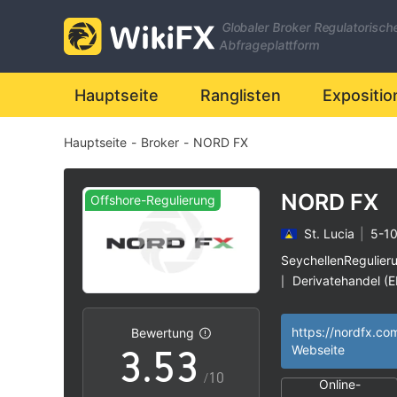
Globaler Broker Regulatorisch
Abfrageplattform
0
Hauptseite
Ranglisten
Expositio
Hauptseite
-
Broker
-
NORD FX
1
0
2
0
NORD FX
Offshore-Regulierung
St. Lucia
|
5-10
1
3
1
SeychellenRegulier
Derivatehandel (E
|
2
4
2
Vanuatu Forex-Han
|
Widerrufen
https://nordfx.co
Bewertung
Hohes potenzielle
|
3
.
5
3
Webseite
Offshore-Regulie
|
/10
Online-