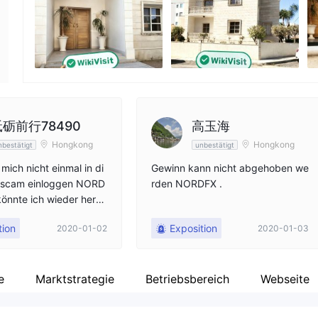
Unternehmensmitarbeiter
X
--
ht
砥砺前行78490
高玉海
Hongkong
Hongkong
nbestätigt
unbestätigt
mich nicht einmal in di
Gewinn kann nicht abgehoben we
 scam einloggen NORD
rden NORDFX .
könnte ich wieder herun
ch werde Sie weiter bel
tion
Exposition
2020-01-02
2020-01-03
is ich den Fonds erhalt
 die Polizei gerufen!
e
Marktstrategie
Betriebsbereich
Webseite