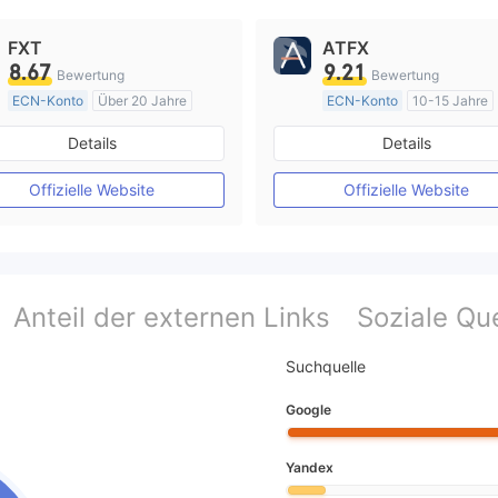
FXT
ATFX
8.67
9.21
Bewertung
Bewertung
ECN-Konto
Über 20 Jahre
ECN-Konto
10-15 Jahre
AustralienRegulierung
AustralienRegulierung
Details
Details
Market Making (MM)
Market Making (MM)
MT4-Volllizenz
MT4-Volllizenz
Offizielle Website
Offizielle Website
Anteil der externen Links
Soziale Que
Suchquelle
Google
Yandex