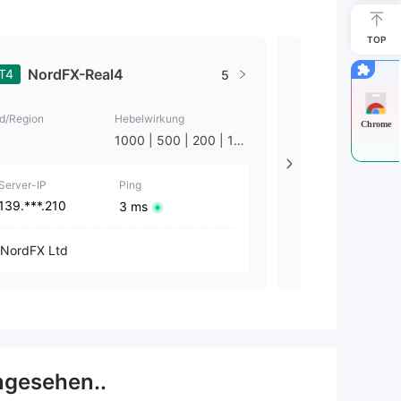
TOP
NordFX-Real4
NordFX
T4
MT4
5
d/Region
Hebelwirkung
Land/Region
Chrome
1000 | 500 | 200 | 10
--
0
Server-IP
Ping
Server-IP
139.***.210
15.***.45
3 ms
NordFX Ltd
NordFX Ltd
ngesehen..