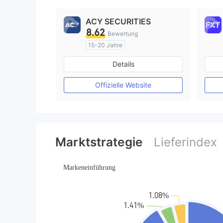
ACY SECURITIES
8.62
Bewertung
15-20 Jahre
AustralienRegulierung
Details
Market Making (MM)
MT4-Volllizenz
Offizielle Website
Marktstrategie
Lieferindex