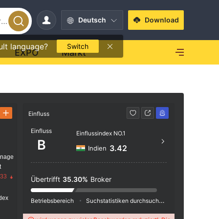
Deutsch
Download
ult language?
Switch
EXPO
Markt
Einfluss
Kontakt
Einfluss
Einflussindex NO.1
+44 
B
3.42
Indien
https
anage
t
Ground
.33
odney 
Übertrifft
35.30%
Broker
Saint 
dex
Betriebsbereich
Suchstatistiken durchsuchen
Werbeschaltu