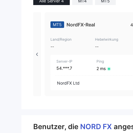
Alle Server 4
MT4
MT5
NordFX-Real
MT5
4
Land/Region
Hebelwirkung
--
--
Server-IP
Ping
54.***.7
2 ms
NordFX Ltd
Benutzer, die
NORD FX
anges