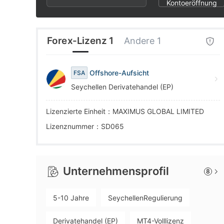
4
6
4
Kontoeröffnung
5
7
5
Forex-Lizenz 1
Andere 1
6
8
6
Offshore-Aufsicht
FSA
Seychellen Derivatehandel (EP)
7
9
7
Lizenzierte Einheit：MAXIMUS GLOBAL LIMITED
8
8
Lizenznummer：SD065
9
9
Unternehmensprofil
8
5-10 Jahre
SeychellenRegulierung
Derivatehandel (EP)
MT4-Volllizenz