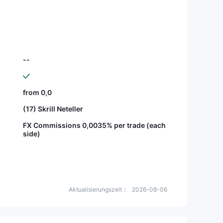
0 $ kaufen, kenn
n Broker, der das
--
from 0,0
(17) Skrill Neteller
FX Commissions 0,0035% per trade (each
side)
Aktualisierungszeit：
2026-08-06