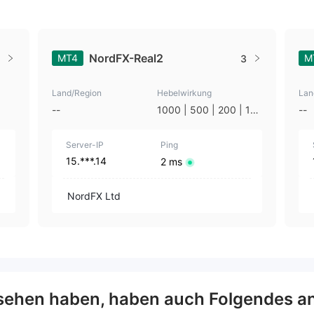
NordFX-Real2
MT4
M
3
Land/Region
Hebelwirkung
Lan
--
1000 | 500 | 200 | 10
--
0
Server-IP
Ping
15.***.14
2 ms
NordFX Ltd
ehen haben, haben auch Folgendes a