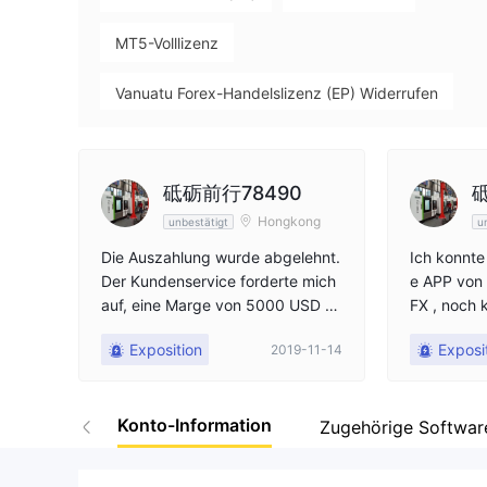
MT5-Volllizenz
Vanuatu Forex-Handelslizenz (EP) Widerrufen
Hohes potenzielles Risiko
砥砺前行78490
Offshore-Regulierung
Hongkong
unbestätigt
u
Die Auszahlung wurde abgelehnt.
Ich konnte 
Der Kundenservice forderte mich
e APP von
auf, eine Marge von 5000 USD zu
FX , noch 
zahlen, um die Bankdaten zu änd
terladen. I
Exposition
Exposi
2019-11-14
ern. Dies war ein Betrug.
euchten, b
e. Ich habe
Konto-Information
Zugehörige Softwar