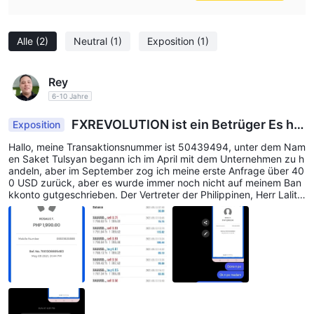
GICMbehauptet, 10 $ Bonus ohne Einzahlung und 5 $
Anmeldebonus anzubieten.
Alle
(2)
Neutral
(1)
Exposition
(1)
Kundendienst
GICMDer Kundensupport von ist telefonisch erreichbar: +44
Rey
2032393863, E-Mail: support@ GICM arkets.com. Sie können
6-10 Jahre
diesem Broker auch in sozialen Netzwerken wie Twitter,
Facebook und Instagram folgen. Dieser Broker gibt jedoch
FXREVOLUTION ist ein Betrüger Es hat
Exposition
keine anderen, direkteren Kontaktinformationen wie die
mein Geld genommen und ist weggelaufen!
Hallo, meine Transaktionsnummer ist 50439494, unter dem Nam
Firmenadresse preis, die die meisten transparenten Broker
en Saket Tulsyan begann ich im April mit dem Unternehmen zu h
andeln, aber im September zog ich meine erste Anfrage über 40
anbieten.
0 USD zurück, aber es wurde immer noch nicht auf meinem Ban
Für und Wider
kkonto gutgeschrieben. Der Vertreter der Philippinen, Herr Lalit
Häufig gestellte Fragen (FAQs)
matta, hat mir zu oft versprochen: "Sie erhalten es heute", aber
es ist immer noch nicht angekommen. Und er bat mich auch, ihm
zuerst einige Transaktionsgebühren zu zahlen, ungefähr 2000 P
HP. Nachdem er das Geld gegeben hatte, bat er mich immer no
ch, zu warten.