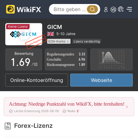
1
4
2
5
3
6
GICM
Keine Lizenz
4
7
5-10 Jahre
ECN-Konto
Lizenz verdächtig
0
5
8
Geschäftsregion verdächtig
Hohes potenzielles Risiko
Bewertung
Regulierungsindex
3.33
1
.
6
9
Geschäfts
6.96
/10
Risikomanagement
1.89
2
7
Online-Kontoeröffnung
Webseite
3
8
4
9
Achtung: Niedrige Punktzahl von WikiFX, bitte fernhalten!
5
Letzte Erkennung 2026-08-09
Risiko
2
6
Forex-Lizenz
7