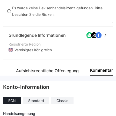
8
Es wurde keine Devisenhandelslizenz gefunden. Bitte
beachten Sie die Risiken.
9
Grundlegende Informationen
Registrierte Region
Vereinigtes Königreich
Betriebszeitraum
5-10 Jahre
Kommentar
fil
Aufsichtsrechtliche Offenlegung
Unternehmen
gicmarkets
Konto-Information
ECN
Standard
Classic
Handelsumgebung