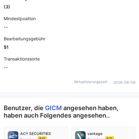
(3)
Mindestposition
--
Bearbeitungsgebühr
$1
Transaktionssorte
--
Aktualisierungszeit：
2026-08-09
Benutzer, die
GICM
angesehen haben,
haben auch Folgendes angesehen..
ACY SECURITIES
vantage
8.62
8.71