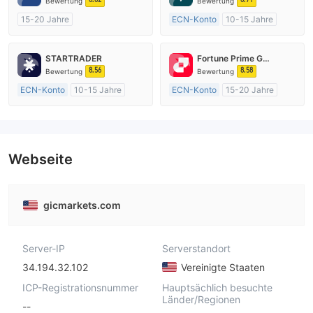
Bewertung
Bewertung
15-20 Jahre
ECN-Konto
10-15 Jahre
AustralienRegulierung
AustralienRegulierung
Market Making (MM)
Market Making (MM)
STARTRADER
Fortune Prime Global
MT4-Volllizenz
MT4-Volllizenz
8.56
8.58
Bewertung
Bewertung
ECN-Konto
10-15 Jahre
ECN-Konto
15-20 Jahre
AustralienRegulierung
AustralienRegulierung
Market Making (MM)
Market Making (MM)
MT4-Volllizenz
MT4-Volllizenz
Webseite
gicmarkets.com
Server-IP
Serverstandort
34.194.32.102
Vereinigte Staaten
ICP-Registrationsnummer
Hauptsächlich besuchte
Länder/Regionen
--