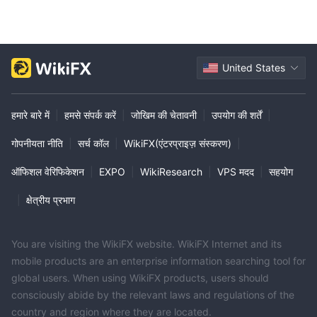
United States
हमारे बारे में
|
हमसे संपर्क करें
|
जोखिम की चेतावनी
|
उपयोग की शर्तें
|
गोपनीयता नीति
|
सर्च कॉल
|
WikiFX(एंटरप्राइज़ संस्करण)
|
ऑफिशल वेरिफिकेशन
|
EXPO
|
WikiResearch
|
VPS मदद
|
सहयोग
|
क्षेत्रीय प्रभाग
You are visiting the WikiFX website. WikiFX Internet and its
mobile products are an enterprise information searching tool for
global users. When using WikiFX products, users should
consciously abide by the relevant laws and regulations of the
country and region where they are located.