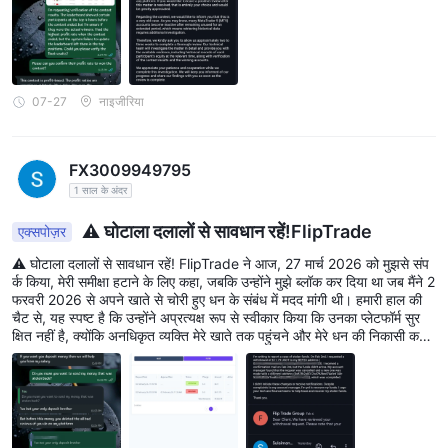
वाद।
07-27
नाइजीरिया
FX3009949795
1 साल के अंदर
⚠️ घोटाला दलालों से सावधान रहें!FlipTrade
एक्सपोज़र
⚠️ घोटाला दलालों से सावधान रहें! FlipTrade ने आज, 27 मार्च 2026 को मुझसे संप
र्क किया, मेरी समीक्षा हटाने के लिए कहा, जबकि उन्होंने मुझे ब्लॉक कर दिया था जब मैंने 2
फरवरी 2026 से अपने खाते से चोरी हुए धन के संबंध में मदद मांगी थी। हमारी हाल की
चैट से, यह स्पष्ट है कि उन्होंने अप्रत्यक्ष रूप से स्वीकार किया कि उनका प्लेटफॉर्म सुर
क्षित नहीं है, क्योंकि अनधिकृत व्यक्ति मेरे खाते तक पहुंचने और मेरे धन की निकासी करने
में सक्षम थे। वे अब केवल मेरी प्रारंभिक जमा राशि वापस करने की पेशकश कर रहे हैं, जब
कि मैं जोर देकर कहता हूं कि मेरे सभी चोरी हुए धन को पूरी तरह से वापस किया जाना
चाहिए इससे पहले कि मैं अपनी समीक्षा हटाने पर विचार करूं। सुरक्षित रहें✌️