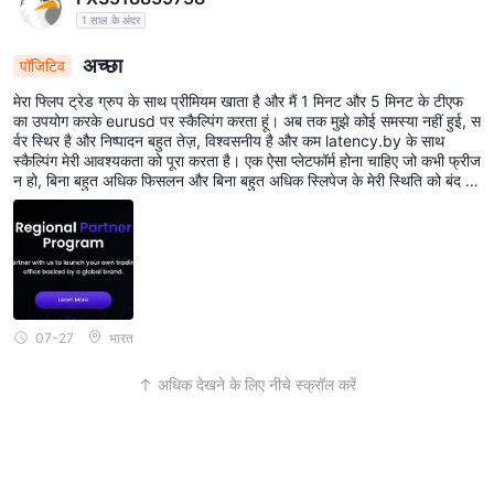
1 साल के अंदर
अच्छा
पॉजिटिव
मेरा फ्लिप ट्रेड ग्रुप के साथ प्रीमियम खाता है और मैं 1 मिनट और 5 मिनट के टीएफ
का उपयोग करके eurusd पर स्कैल्पिंग करता हूं। अब तक मुझे कोई समस्या नहीं हुई, स
र्वर स्थिर है और निष्पादन बहुत तेज़, विश्वसनीय है और कम latency.by के साथ
स्कैल्पिंग मेरी आवश्यकता को पूरा करता है। एक ऐसा प्लेटफॉर्म होना चाहिए जो कभी फ्रीज
न हो, बिना बहुत अधिक फिसलन और बिना बहुत अधिक स्लिपेज के मेरी स्थिति को बंद क
रे, और कुछ सेकंड में फ्लिप ट्रेड ग्रुप के साथ यह सब संभव है और कम स्प्रेड और क
मीशन के कारण मैं कम अपेक्षा वाली ट्रेडिंग रणनीतियों का उपयोग करके एक अच्छे किनारे
के साथ काम कर सकता हूं जैसा कि well.btw मैंने उनकी साइट पर देखा कि उन्होंने सर्व
श्रेष्ठ ट्रेडिंग फॉरेक्स स्थितियों का पुरस्कार जीता। मैं निश्चित रूप से इसकी सिफारिश क
रता हूं 🍂
07-27
भारत
अधिक देखने के लिए नीचे स्क्रॉल करें