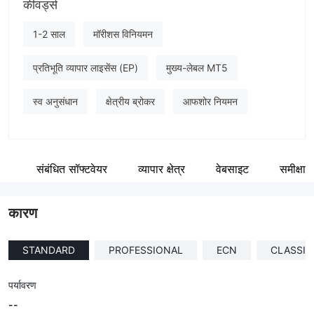
कीवर्ड्स
FlipTrade Group
कंपनी का कर्मचारी
1-2 साल
मॉरीशस विनियमन
--
प्रतिभूति व्यापार लाइसेंस (EP)
मुख्य-लेबल MT5
स्व अनुसंधान
क्षेत्रीय ब्रोकर
आफशोर नियमन
ण
संबंधित सॉफ्टवेयर
व्यापार क्षेत्र
वेबसाइट
समीक्षा
कारण
STANDARD
PROFESSIONAL
ECN
CLASSIC
पर्यावरण
--