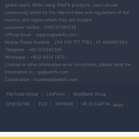
global users. When using WikiFX products, users should
consciously abide by the relevant laws and regulations of the
country and region where they are located.
consumer hotline：006531290538
Official Email：support@wikifx.com；
Mobile Phone Number：234 706 777 7762；61 449895363
Telegram：+60 103342306
Whatsapp：+852-6613 1970；
License or other information error corrections, please send the
information to：qa@wikifx.com
Cooperation：business@wikifx.com
FlipTrade Group
LiteForex
MultiBank Group
ONE ROYAL
FCX
INFINOX
VR 19 CAPITAL LTD
Mehr
Kudo
primeber GROUP
World Traders
Swissquote
KING TRADE
Binarium
GT-Trader
GFS
GMO-Z.com
247 Wall Market
Validus