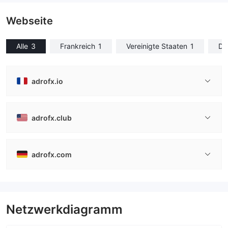
Webseite
Alle
3
Frankreich
1
Vereinigte Staaten
1
De
adrofx.io
adrofx.club
adrofx.com
Netzwerkdiagramm