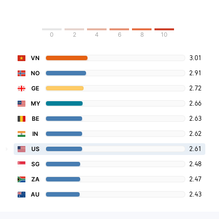
0
2
4
6
8
10
3.01
VN
2.91
NO
2.72
GE
2.66
MY
2.63
BE
2.62
IN
2.61
US
2.48
SG
2.47
ZA
2.43
AU