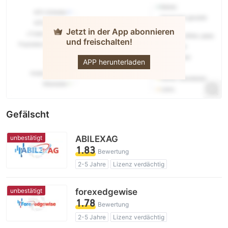
Jetzt in der App abonnieren
und freischalten!
ADROFX
APP herunterladen
Gefälscht
unbestätigt
ABILEXAG
1.83
Bewertung
2-5 Jahre
Lizenz verdächtig
Geschäftsregion verdächtig
Hohes potenzielles Risiko
unbestätigt
forexedgewise
1.78
Bewertung
2-5 Jahre
Lizenz verdächtig