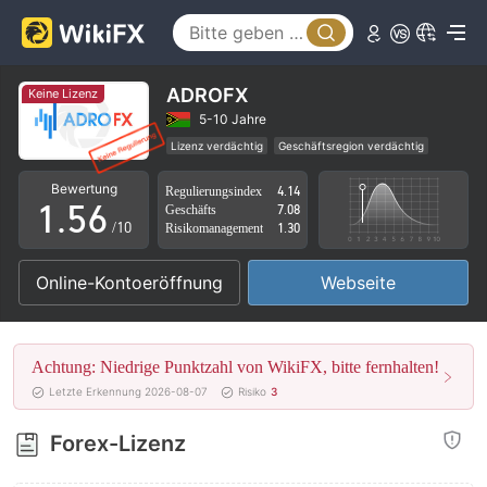
0
1
1
2
2
3
ADROFX
Keine Lizenz
3
4
5-10 Jahre
Lizenz verdächtig
Geschäftsregion verdächtig
0
4
5
Vanuatu Forex-Handelslizenz (EP) Widerrufen
Bewertung
Regulierungsindex
4.14
Hohes potenzielles Risiko
1
.
5
6
Geschäfts
7.08
/10
Risikomanagement
1.30
2
6
7
Online-Kontoeröffnung
Webseite
3
7
8
4
8
9
Achtung: Niedrige Punktzahl von WikiFX, bitte fernhalten!
5
9
Letzte Erkennung 2026-08-07
Risiko
3
6
Forex-Lizenz
7