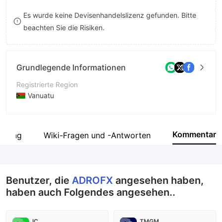
8
Es wurde keine Devisenhandelslizenz gefunden. Bitte
beachten Sie die Risiken.
9
Grundlegende Informationen
Registrierte Region
Vanuatu
Betriebszeitraum
5-10 Jahre
Kommentar
legung
Wiki-Fragen und -Antworten
Unternehmen
ADROMKT Limited
Benutzer, die
ADROFX
angesehen haben,
haben auch Folgendes angesehen..
IC
TMGM