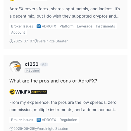
AdroFX covers forex, shares, spot metals, and indices. It’s
a decent mix, but I do wish they supported cryptos and
more commodities for diversification.
Broker Issues
ADROFX
Platform
Leverage
Instruments
Account
2025-07-07
Vereinigte Staaten
x1250
1-2 Jahre
What are the pros and cons of AdroFX?
WikiFX
Antworten
From my experience, the pros are the low spreads, zero
commission, multiple instruments, and a demo account.
But the cons — revoked VFSC license, no MT4/MT5,
Broker Issues
ADROFX
Regulation
limited market coverage (no cryptos or commodities), and
2025-05-29
Vereinigte Staaten