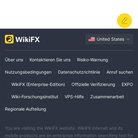
United States
Über uns
|
Kontaktieren Sie uns
|
Risiko-Warnung
|
Nutzungsbedingungen
|
Datenschutzrichtlinie
|
Anruf suchen
|
WikiFX (Enterprise-Edition)
|
Offizielle Verifizierung
|
EXPO
|
Wiki-Forschungsinstitut
|
VPS-Hilfe
|
Zusammenarbeit
|
Regionale Aufteilung
You are visiting the WikiFX website. WikiFX Internet and its
mobile products are an enterprise information searching tool for