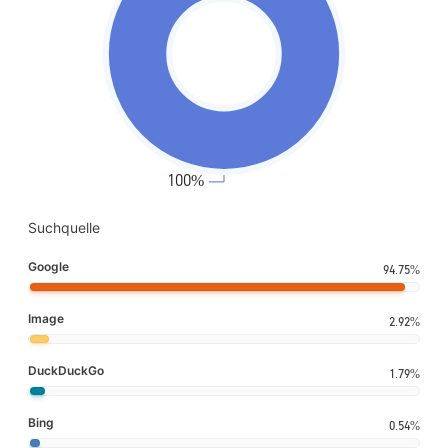
Suchquelle
Google
94.75%
Image
2.92%
DuckDuckGo
1.79%
Bing
0.54%