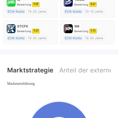
9.09
8.61
Bewertung
Bewertung
ECN-Konto
15-20 Jahre
ECN-Konto
10-15 Jahre
AustralienRegulierung
AustralienRegulierung
Market Making (MM)
Market Making (MM)
GTCFX
XM
MT4-Volllizenz
MT4-Volllizenz
9.23
9.15
Bewertung
Bewertung
ECN-Konto
15-20 Jahre
ECN-Konto
15-20 Jahre
Vereinigtes KönigreichRegulierung
AustralienRegulierung
Market Making (MM)
Market Making (MM)
MT4-Volllizenz
MT4-Volllizenz
Marktstrategie
Anteil der externen