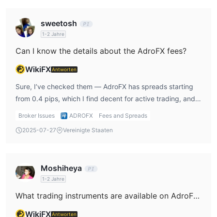
sweetosh
1-2 Jahre
Can I know the details about the AdroFX fees?
WikiFX
Antworten
Sure, I’ve checked them — AdroFX has spreads starting
from 0.4 pips, which I find decent for active trading, and
they don’t charge commissions on trades. That’s a plus for
Broker Issues
ADROFX
Fees and Spreads
me since it keeps my cost structure simpler. But I always
2025-07-27
Vereinigte Staaten
remember low spreads don’t erase the risk from their
revoked regulation.
Moshiheya
1-2 Jahre
What trading instruments are available on AdroFX?
WikiFX
Antworten