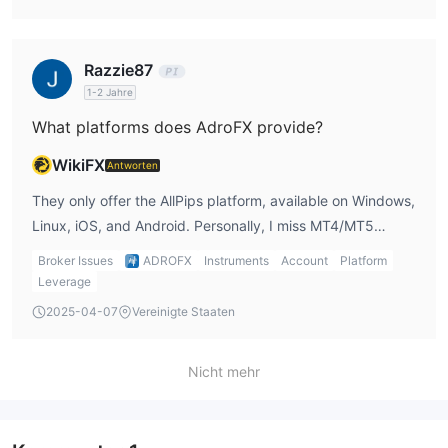
missing deposit/withdrawal details — make me think twice
before moving big funds in after an adrofx login.
Razzie87
1-2 Jahre
What platforms does AdroFX provide?
WikiFX
Antworten
They only offer the AllPips platform, available on Windows,
Linux, iOS, and Android. Personally, I miss MT4/MT5
because most of my trading systems are built there.
Broker Issues
ADROFX
Instruments
Account
Platform
Leverage
2025-04-07
Vereinigte Staaten
Nicht mehr