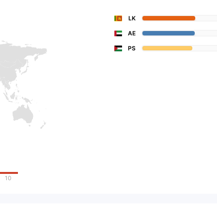
LK
AE
PS
10