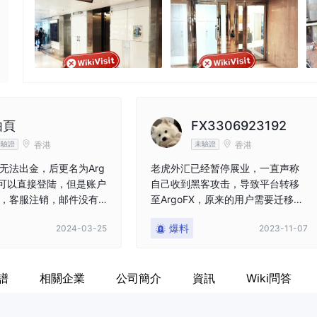
nger
由頁
FX3306923192
香港
香港
未驗證
未驗證
无法出金，后更名为Arg
老虎外汇已经暂停展业，一直声称
号可以直接登陆，但是账户
自己收到黑客攻击，导致平台转移
，客服注销，邮件没有
至ArgoFX，原来的用户需要迁移到
新系统，然而系统转移后需要先充
爆料
2024-03-25
2023-11-07
值才能提现，还得分批提现，没钱
了？？另外因为系统崩溃导致的客
损也没有明确说法，客服微信纷纷
譜
相關企業
公司簡介
資訊
Wiki問答
注销，新系统ArgoFX和老系统就是
一个模子，仅仅是换了名字继续
骗，继续坑，本次事故，就我个人