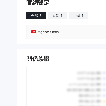
官網鑒定
全部
2
香港
1
中國
1
tigerwit.tech
關係族譜