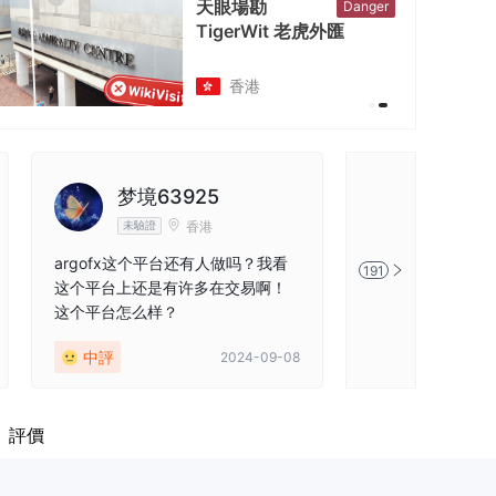
天眼場勘
Danger
TigerWit 老虎外匯
香港
梦境63925
Busop
香港
未驗證
未驗證
argofx这个平台还有人做吗？我看
TigerWit以其
191
这个平台上还是有许多在交易啊！
多種帳戶類型，以
这个平台怎么样？
者，取得了成功。
入並隨著發展的平
中評
好評
2024-09-08
要進行交易的人來
的選擇。
評價