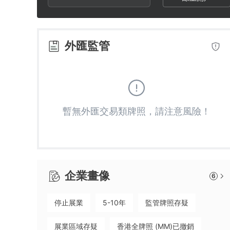
2
3
5
3
4
6
外匯監管
4
5
7
5
6
8
暫無外匯交易類牌照，請注意風險！
6
7
9
7
8
企業畫像
6
8
9
停止展業
5-10年
監管牌照存疑
9
展業區域存疑
香港全牌照 (MM)已撤銷