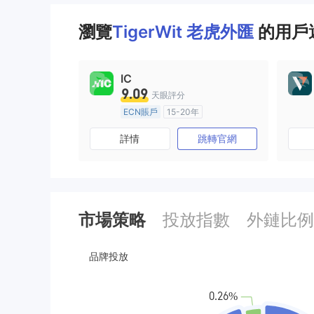
瀏覽
TigerWit 老虎外匯
的用戶還
IC
9.09
天眼評分
ECN賬戶
15-20年
澳大利亞監管
全牌照 (MM)
詳情
跳轉官網
主標MT4
市場策略
投放指數
外鏈比例