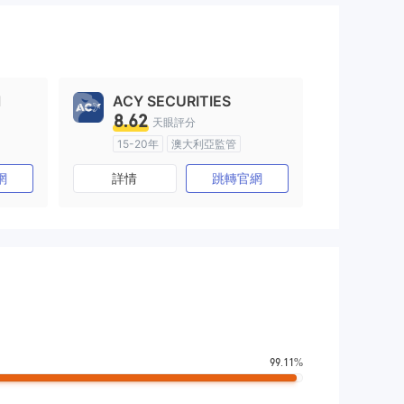
l
ACY SECURITIES
8.62
天眼評分
15-20年
澳大利亞監管
)
全牌照 (MM)
主標MT4
網
詳情
跳轉官網
99.11%