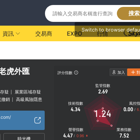
搜索
Switch to browser defau
資訊
交易商
EXPO
行情
 · 老虎外匯
加入
評分指數
監管指數
2.69
存疑
展業區域存疑
|
已撤銷
高級風險隱患
|
技術指數
風控
4.34
0.00
/
6
1.24
t.com/
聲譽指數
業務指數
4.47
7.52
/
0.96
時光機