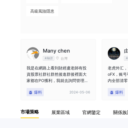
天眼場勘
Da
TigerWit 老虎外匯
高級風險隱患
英國
Many chen
台灣
未驗證
我是在網路上看到財經盧老師有投
老虎外汇，
資股票社群社群然後進群後裡面大
oFX，账
家都在PO獲利，我就去詢問管理員
内全部清零
管理員，要我跟著他操作外匯MT
任何回应
爆料
爆料
2024-05-06
5，並且要保密，因為他們是有內幕
消息，不可透露出去讓其他人知
道，讓我放心給他們操作，但誰知
市場策略
展業區域
官網鑒定
關係族
道本來大家都賺錢而我就是虧錢的
後來才知道是騙局