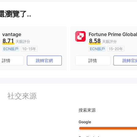
联系到的朋友直接损失就近300
万，派出所不给立案，那我就通过
瀏覽了..
媒体曝光，各位投资朋友请远离，
目前ArgoFX存在卡盘，滑点，价格
严重异常，平台无牌照经验，随时
vantage
Fortune Prime Globa
跑路等诸多问题。
8.71
8.58
天眼評分
天眼評分
ECN賬戶
10-15年
ECN賬戶
15-20年
澳大利亞監管
全牌照 (MM)
澳大利亞監管
全牌照 (MM
詳情
跳轉官網
詳情
跳轉官
主標MT4
主標MT4
社交來源
搜索來源
Google