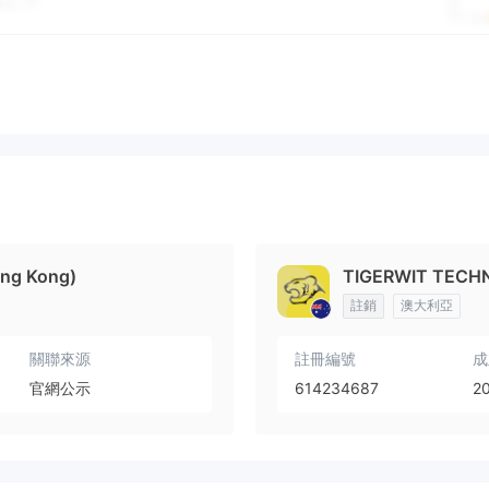
ong Kong)
TIGERWIT TECHN
註銷
澳大利亞
關聯來源
註冊編號
成
官網公示
614234687
2