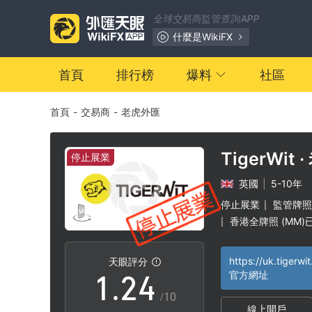
全球交易商監管查詢APP
什麼是WikiFX
首頁
排行榜
爆料
社區
首頁
-
交易商
-
老虎外匯
0
1
TigerWit
停止展業
英國
|
5-10年
0
2
停止展業
監管牌照
|
香港全牌照 (MM)
|
0
1
3
https://uk.tigerwi
天眼評分
1
.
2
4
官方網址
/10
線上開戶