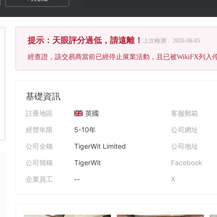
提示：天眼評分過低，請遠離！
上次檢測 :
2026-08-05
經查證，該交易商當前已經停止展業活動，且已被WikiFX列
基礎資訊
註冊地區
英國
客服郵箱
經營年限
5-10年
公司網址
公司全稱
TigerWit Limited
公司地址
公司簡稱
TigerWit
Facebook
企業員工
--
X