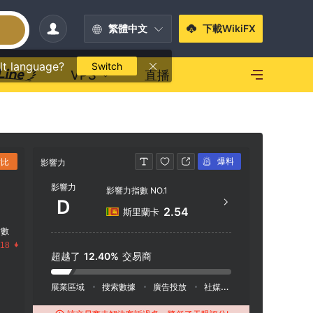
繁體中文
下載WikiFX
lt language?
Switch
VPS
直播
爆料
對比
影響力
聯繫方式
影響力
影響力指數 NO.1
htt
D
2.54
斯里蘭卡
Sea Sky 
指數
u, 
.18
超越了
12.40%
交易商
展業區域
搜索數據
廣告投放
社媒指數