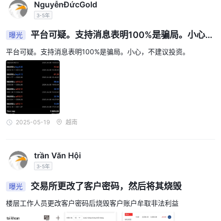
NguyễnĐứcGold
MetaTrader 5 (MT5)
FXLINK为其交易者提供
平台，可在各种
3-5年
设备上使用，提供无缝和多功能的交易体验。交易者可以通过以下方
桌面
式访问 MT5：
计算机，提供功能丰富的界面，包括先进的图
平台可疑。支持消息表明100%是骗局。小心，
曝光
表工具、技术指标以及通过专家顾问 (EA) 进行的自动交易功能。此
不建议投资。
平台可疑。支持消息表明100%是骗局。小心，不建议投资。
苹果
外，MT5平台兼容
设备，迎合需要可靠、高效交易解决方案的
Apple 用户。
iOS 和
对于忙碌的交易者来说， FXLINK两者均提供 mt5
Android
设备，使他们能够随时随地进行交易，24/7 全天候进入
市场。 MT5移动应用程序具有用户友好的界面、实时市场数据和一
键下单功能，确保在智能手机和平板电脑上提供流畅直观的交易体
2025-05-19
越南
验。
mt5 可在多个平台上使用， FXLINK旨在为交易者提供灵活性，选择
他们喜欢的交易设备并始终与市场保持联系。
trần Văn Hội
交易平台对比见下表：
3-5年
交易所更改了客户密码，然后将其烧毁
存款和取款
曝光
FXLINK为客户提供方便、直接的存款和取款选项。交易者可以使用
楼层工作人员更改客户密码后烧毁客户账户牟取非法利益
银行转账或信用卡/借记卡
存
以下方式为他们的账户注资
， 和