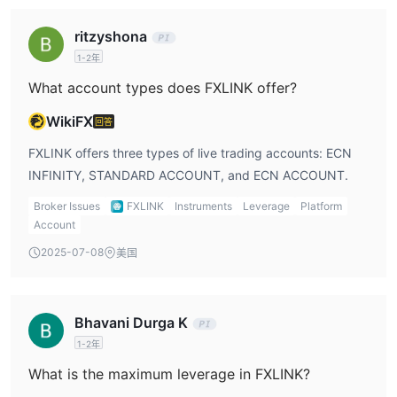
市场工具
ritzyshona
FXLINK提供广泛的市场工具，为交易者提供超过 2,000 种金融产
外汇
1-2年
品。这
市场可用，允许交易者参与货币对交易并利用全球货币
指数
波动的优势。此外， FXLINK优惠
，使交易者能够推测特定细
What account types does FXLINK offer?
美股
分市场的整体表现。
适合那些有兴趣交易美国知名公司股票的
WikiFX
回答
人。
贵金属
提供黄金和白银等商品，为寻求有价值商品的投资者提供避
FXLINK offers three types of live trading accounts: ECN
能源期货
险选择。
使交易者能够参与能源市场，包括原油和天然
INFINITY, STANDARD ACCOUNT, and ECN ACCOUNT.
加密货币差价合约
气。而且，
可用，使交易者能够进入快速增长
Broker Issues
FXLINK
Instruments
Leverage
Platform
的数字资产领域并投资比特币和以太坊等流行的加密货币。
Account
账户
2025-07-08
美国
FXLINK为交易者提供一系列账户类型，以满足他们的交易需求和偏
ECN Infinity 账户最低存款额为 2,000 美元
好。这
专为寻求
Bhavani Durga K
ECN（电子通信网络）执行和更窄点差的经验丰富的交易者而设
标准账户，最低存款额为100美元
计。这
1-2年
，适合寻求具有多种
交易工具（包括 35 种货币对、4 种金属和指数）的标准交易条件的
What is the maximum leverage in FXLINK?
ECN 账户的最低存款额较高，为 50 美元
交易者。这
并提供