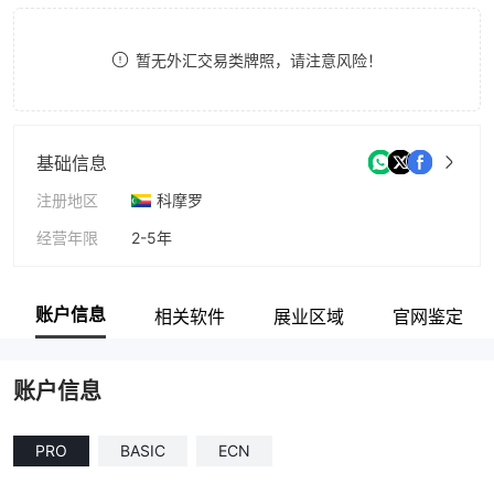
9
8
7
暂无外汇交易类牌照，请注意风险！
9
8
9
基础信息
注册地区
科摩罗
经营年限
2-5年
公司全称
FXLink Corp Limited
账户信息
相关软件
展业区域
官网鉴定
账户信息
PRO
BASIC
ECN