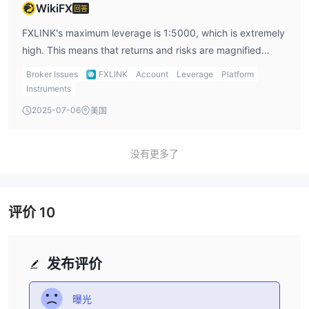
WikiFX
回答
具有竞争力的点差的 ECN 执行。然而，与其他账户相比，它支持的
交易工具范围更为有限，包括 35 种货币对、4 种金属和指数。
FXLINK's maximum leverage is 1:5000, which is extremely
所有账户类型都可以选择使用 MT4 或 MT5 交易平台，交易者可以
high. This means that returns and risks are magnified
模拟账户
访问
在进行实时交易之前练习并熟悉平台和市场。
5000 times, and traders need to be cautious when
Broker Issues
FXLINK
Account
Leverage
Platform
trading. Suitable for experienced traders.
Instruments
杠杆作用
2025-07-06
美国
FXLINK为每种账户类型提供不同的杠杆选项，为交易者提供基于其
ECN Infinity账户提供最
风险承受能力和交易策略的灵活性。这
高杠杆1:5000
，允许交易者为其交易获得大量借贷能力。这种水
没有更多了
平的杠杆可以放大潜在收益，但也会增加风险敞口，需要审慎的风险
管理。
标准账户提供1:500的杠杆
这
，为寻求标准交易条件的交易者提
评价
10
ECN账户提供1:100的杠杆
供平衡的选择。最后，
，适合喜欢以
较低杠杆水平进行保守交易的交易者。
有了这个范围的杠杆选项， FXLINK旨在适应不同经验水平和交易偏
发布评价
好的交易者，确保定制和高效的交易体验。然而，交易者必须了解杠
杆的影响并负责任地使用杠杆以避免过度冒险。
曝光