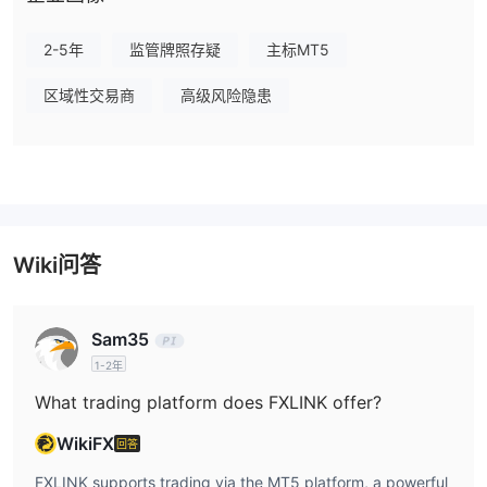
的规定
。请注意风险！
在接下来的文章中，我们将从各个方面分析该经纪商的特点，为您提
2-5年
监管牌照存疑
主标MT5
供简单明了的信息。如果您有兴趣，请继续阅读。在文章的最后，我
们也会简单地做一个总结，以便您一目了然地了解经纪商的特点。
区域性交易商
高级风险隐患
优点缺点
FXLINK另类经纪人
有很多替代经纪人 FXLINK取决于交易者的具体需求和偏好。一些流
行的选项包括：
Wiki问答
奥克塔FX
：一家信誉良好的经纪商，以其具有竞争力的交易条件和
用户友好的平台而闻名，使其成为各个级别交易者的可靠选择。
温莎经纪公司
：一家成熟的经纪商，以其个性化的客户服务和多样
Sam35
化的金融工具而享有盛誉，使其成为寻求全面交易体验的交易者的首
1-2年
选。
What trading platform does FXLINK offer?
外汇市场
：提供可访问的账户选项、免费的 VPS 托管和各种交易
工具，对于寻求用户友好且功能丰富的交易环境的初学者和经验丰富
WikiFX
回答
的交易者来说都是一个有吸引力的选择。
FXLINK supports trading via the MT5 platform, a powerful