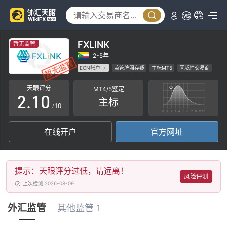
FXLINK
暂无监管
0
2-5年
ECN账户
监管牌照存疑
主标MT5
区域性交易商
1
0
高级风险隐患
天眼评分
MT4/5鉴定
2
.
1
0
主标
/10
3
2
1
在线开户
官方网址
4
3
2
5
4
3
提示：天眼评分过低，请远离！
6
5
4
风险评测
上次检测 2026-08-09
7
6
5
外汇监管
其他监管 1
8
7
6