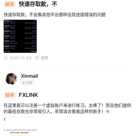
件：support@fxlcorp.com
，允许详细查询和个性化帮助。公
快速存取款，不
好评
FXLINK（英国）有限公司，编号： 27, 老格洛斯特
司地址：
快速存取款，不会像其他平台那样出现连接错误的问题
街, 伦敦, wc1n 3ax, 英国。 FXLINK (越南) 有限公司越南胡
志明市守德市安来东区d9路06号
。
常见问题解答部分
存在一个
进一步使交易者能够快速找到常见问
题的答案。
全面的， FXLINK的客户服务被认为是可靠且反应迅速的，为交易者
提供各种寻求帮助的选项。
2025-10-03
越南
结论
综上所述， FXLINK是一家不受监管的外汇经纪商，声称通过 mt5
Xinmail
平台提供各种交易工具，包括外汇、加密货币、指数、股票和商品，
6-10年
在任
杠杆率高达 1:5000，点差从 20 点起。无论如何，重要的是
FXLINK
好评
何外汇经纪商开设账户之前先进行自己的研究
。
在这里我可以注册一个虚拟账户来进行练习，太棒了！而且他们提供
常见问题 (FAQ)
的最低存款也非常吸引人，非常适合像我这样的新手！🌞