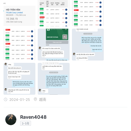
款或取款均不收取任何费用
开设账户的最低存款要求仅
。这
为 50 美元
。
FXLINK与其他经纪商的最低存款额
提款请求，目标是在一个工作日内完
经纪人确保快速处理时间
成
。然而，资金到达客户银行账户所需的时间可能会有所不同，具
银行提款通常需要 3-7 个工作日才能反
体取决于银行的政策。
映在客户的帐户中，而信用卡/借记卡提款可能最多需要 8
个工作日
。
客户服务
FXLINK提供全面且便捷的客户服务体验，为交易者提供多种寻求帮
24/7 可用
助的渠道。和
，可以通过以下方式访问经纪商的客户支
实时聊天和在线消息传递
持团队
，确保在白天或晚上的任何时间
2024-01-25
越南
及时答复查询和疑虑。
英国：
交易者还可以联系 FXLINK的支持团队通过专用电话线
(+44) 208 638 0504 越南：(+84) 784 598 546
Raven4048
，为国际
电子邮
3-5年
客户提供便捷的选择。此外，还可以通过以下方式获得支持