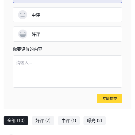
点差和佣金
FXLINK根据账户类型提供不同的点差和佣金，让交易者根据自己的
中评
ECN Infinity 和 ECN 账户拥有
交易偏好选择最合适的选项。这
极具竞争力的点差，低至 1 点起
，为交易者提供严格的定价和直
不收取任何佣金
接的市场准入。这些账户
，使它们对希望避免额
好评
外费用的交易者具有吸引力。
标准账户
20分起
另一方面，
具有更广泛的价差，开始
，这可能
你要评价的内容
每手
更适合寻求标准交易条件的交易者。 ECN 账户持有人须遵守
请输入...
佣金为 6 美元
，这是与此账户类型的交易相关的固定成本。
通过提供这些不同的点差和佣金结构， FXLINK旨在迎合具有不同策
略和风险偏好的交易者，确保全面且可定制的交易体验。交易者在评
估不同账户类型的交易成本时应考虑点差和佣金，并选择最适合其交
易风格和目标的账户类型。
立即提交
以下是不同经纪商收取的点差和佣金的比较表：
注意：此表中提供的信息可能会发生变化，建议您随时查看经纪商的
官方网站，了解有关点差和佣金的最新信息。
全部
(10)
好评
(7)
中评
(1)
曝光
(2)
交易平台