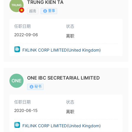
TRUNG KIEN TA
董事
越南
任职日期
状态
2022-09-06
离职
FXLINK CORP LIMITED(United Kingdom)
ONE IBC SECRETARIAL LIMITED
秘书
任职日期
状态
2020-06-15
离职
FXLINK CORP LIMITED(United Kingdom)