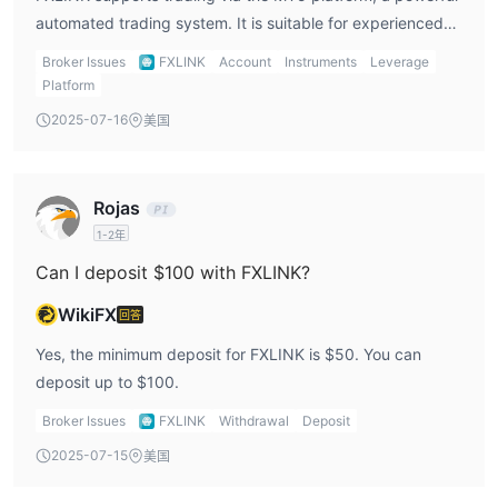
最终，对于个人交易者来说最好的经纪商将取决于他们的具体交易风
automated trading system. It is suitable for experienced
格、偏好和需求。
traders.
Broker Issues
FXLINK
Account
Instruments
Leverage
是 FXLINK安全还是骗局？
Platform
美国国家期
FXLINK似乎在没有有效监管的情况下运作，并且他们
2025-07-16
美国
货协会（NFA，编号：0538938）许可证被视为未经授
权
。这些因素引起了人们对公司合法性和安全性的严重担忧。
缺乏适当的监管意味着 FXLINK可能不受监督且不遵守信誉良好的金
Rojas
融机构的指导方针和法规。这可能会使投资者面临更高的风险并增加
1-2年
欺诈活动的可能性。
Can I deposit $100 with FXLINK?
考虑到这些危险信号，在处理这些问题时必须极其谨慎 FXLINK。投
资者应避免与不受监管的金融实体打交道，因为它们可能对资金和个
WikiFX
回答
人信息构成重大风险。
Yes, the minimum deposit for FXLINK is $50. You can
为确保您的金融交易和投资安全，建议与受监管且信誉良好的经纪人
deposit up to $100.
或金融机构合作。在与任何金融服务提供商打交道之前，始终进行彻
底的研究，检查有效许可证并阅读客户评论。还建议向值得信赖的金
Broker Issues
FXLINK
Withdrawal
Deposit
融专业人士寻求建议，以保护自己免受潜在的诈骗和欺诈计划的侵
2025-07-15
美国
害。