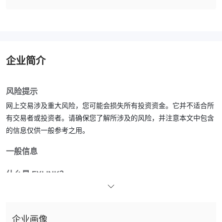
企业简介
风险提示
网上交易涉及重大风险，您可能会损失所有投资资金。它并不适合所
有交易者或投资者。请确保您了解所涉及的风险，并注意本文中包含
的信息仅供一般参考之用。
一般信息
什么是 FXLINK？
FXLINK是一家在英国注册的多资产经纪商，通过 mt5 平台提供具有
令人惊叹的交易条件的多样化交易工具（灵活杠杆高达 1:5000，点
目前没有有效
差从 20 点起，最低入金低至 50 美元）。然而，它
企业画像