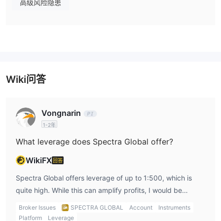
高级风险隐患
杠杆
Spectra Global 提供了最高杠杆比例为1:500的机会。重要的是要认
识到高杠杆是一个双面现象，既能放大您的收益，也能加剧您的损
失。
Wiki问答
点差和佣金
交易平台
存款和取款
Vongnarin
注意：
Spectra Global LTD不收取银行电汇交易的费用。然而，发
1-2年
送、对应和接收银行可能根据自己的费用结构收费。
What leverage does Spectra Global offer?
WikiFX
回答
Spectra Global offers leverage of up to 1:500, which is
quite high. While this can amplify profits, I would be
cautious with such high leverage, as it can also lead to
Broker Issues
SPECTRA GLOBAL
Account
Instruments
significant losses. Personally, I prefer to use moderate
Platform
Leverage