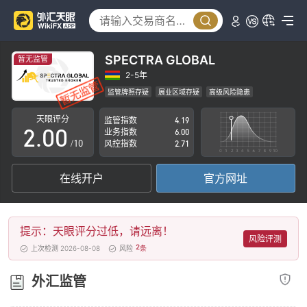
SPECTRA GLOBAL
暂无监管
0
2-5年
监管牌照存疑
展业区域存疑
高级风险隐患
1
天眼评分
监管指数
4.19
2
.
0
0
业务指数
6.00
/10
风控指数
2.71
3
1
1
在线开户
官方网址
4
2
2
5
3
3
提示：天眼评分过低，请远离！
6
4
4
风险评测
2
上次检测 2026-08-08
风险
条
7
5
5
外汇监管
8
6
6