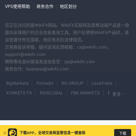
VPS使用帮助
|
商务合作
|
地区划分
您正在访问的是WikiFX网站。WikiFX互联网及其移动端产品是一款
面向全球用户的企业信息查询工具。用户在使用WikiFX产品时，请
自觉遵守所在国家、地区有关的法律规范。
交易商投诉举报、疑问咨询反馈邮箱：cs@wikifx.com，
support@wikifx.com
牌照等信息纠错请发送信息至：qa@wikifx.com
商务合作：business@wikifx.com
BigMarkets
Fintradix
RG GROUP
LexaTrade
XORKETS FX
RSIGLOBAL
FBK MARKETS
捷凯
更多
VT
EFI MARKETS
华斯德
Visforex
Enrich Money
亮点国际
Zota Trade
Palma Street
IMS Markets
Simplex Asset Management
Bixo Trade
Investagrico
下载APP，全球交易商监管信息一键查验
下载