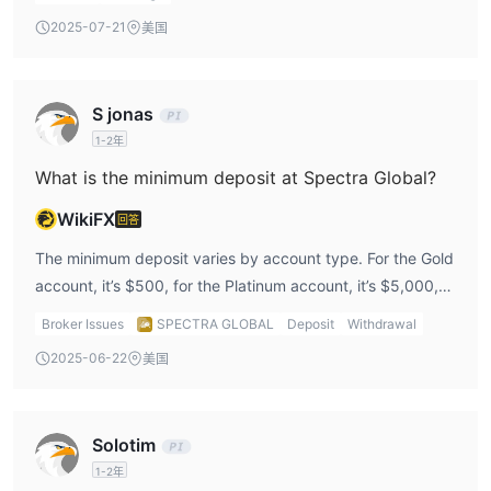
leverage to minimize risk.
2025-07-21
美国
S jonas
1-2年
What is the minimum deposit at Spectra Global?
WikiFX
回答
The minimum deposit varies by account type. For the Gold
account, it’s $500, for the Platinum account, it’s $5,000,
and for the VIP account, it’s $25,000. I’d personally start
Broker Issues
SPECTRA GLOBAL
Deposit
Withdrawal
with the Gold account as the $500 minimum deposit is
2025-06-22
美国
more accessible for a new trader like me.
Solotim
1-2年