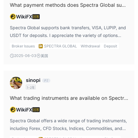
What payment methods does Spectra Global support for deposits?
WikiFX
回答
Spectra Global supports bank transfers, VISA, LUPIP, and
USDT for deposits. I appreciate the variety of options
available. If I were making a deposit, I’d likely choose
Broker Issues
SPECTRA GLOBAL
Withdrawal
Deposit
USDT because of the faster processing time compared to
2025-06-03
美国
traditional bank transfers.
sinopi
1-2年
What trading instruments are available on Spectra Global?
WikiFX
回答
Spectra Global offers a wide range of trading instruments,
including Forex, CFD Stocks, Indices, Commodities, and
Futures. I would definitely take advantage of this variety