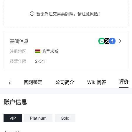
9
7
7
暂无外汇交易类牌照，请注意风险！
8
8
9
9
基础信息
注册地区
毛里求斯
经营年限
2-5年
公司全称
Spectra Global LTD
评价
业区域
官网鉴定
公司简介
Wiki问答
账户信息
VIP
Platinum
Gold