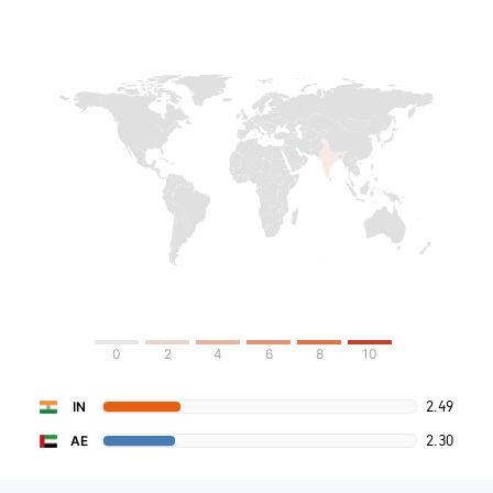
0
2
4
6
8
10
2.49
IN
2.30
AE