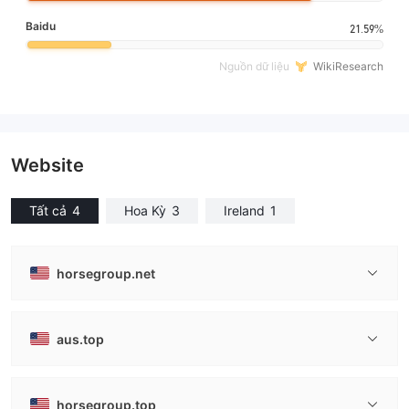
Baidu
21.59%
Nguồn dữ liệu
WikiResearch
Website
Tất cả
4
Hoa Kỳ
3
Ireland
1
horsegroup.net
aus.top
horsegroup.top