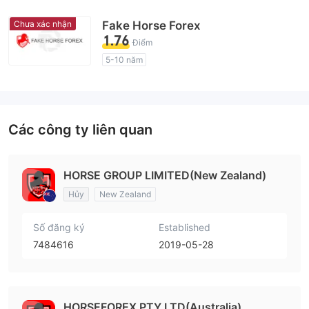
Chưa xác nhận
Fake Horse Forex
1.76
Điểm
5-10 năm
Giấy phép giám sát quản lý có dấu hiệu đáng ngờ
Lĩnh vực nghiệp vụ đáng ngờ
Nguy cơ rủi ro cao
Các công ty liên quan
HORSE GROUP LIMITED(New Zealand)
Hủy
New Zealand
Số đăng ký
Established
7484616
2019-05-28
HORSEFOREX PTY LTD(Australia)