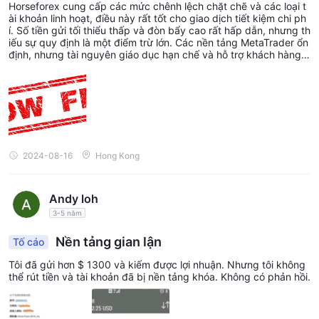
Horseforex cung cấp các mức chênh lệch chặt chẽ và các loại t
ài khoản linh hoạt, điều này rất tốt cho giao dịch tiết kiệm chi ph
í. Số tiền gửi tối thiểu thấp và đòn bẩy cao rất hấp dẫn, nhưng th
iếu sự quy định là một điểm trừ lớn. Các nền tảng MetaTrader ổn
định, nhưng tài nguyên giáo dục hạn chế và hỗ trợ khách hàng c
ó thể gây thất vọng. Tổng thể, đây là một lựa chọn tốt nếu bạn t
hoải mái với rủi ro.
2024-08-16
Hong Kong
Andy loh
3-5 năm
Nền tảng gian lận
Tố cáo
Tôi đã gửi hơn $ 1300 và kiếm được lợi nhuận. Nhưng tôi không
thể rút tiền và tài khoản đã bị nền tảng khóa. Không có phản hồi.