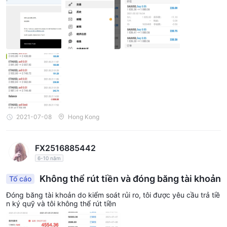
ã liên lạcHorseforex và yêu cầu họ lấy ra danh sách giao dịch củ
a tôi và cung cấp bằng chứng về hành vi vi phạm của tôi.Horsef
orex Không trả lời. Nếu tôi có thể sử dụng những thứ này, liệu tôi
có mất hai năm trước khi sử dụng nó không? Nó có thể làHorsef
orex chỉ có thể mất tiền chứ không thể kiếm được tiền, và nếu ki
ếm được tiền thì đó là hoạt động phi pháp? Mất mát là hoạt độn
g chính xác? Và những gì tôi trả ra vẫn là tiền gốc của chính tôi.
Không phải vậy thôi sao? Từ ngày 5.23 đến nay, tôi liên hệHorse
forex mỗi ngày mà không có bất kỳ phản hồi nào. Bạn chỉ muốn
trực tiếp ăn thịt chính của khách hàng như thế này?Horseforex ,
trả lại tiền gốc và số tiền khó kiếm được của tôi.
2021-07-08
Hong Kong
FX2516885442
6-10 năm
Không thể rút tiền và đóng băng tài khoản
Tố cáo
Đóng băng tài khoản do kiểm soát rủi ro, tôi được yêu cầu trả tiề
n ký quỹ và tôi không thể rút tiền