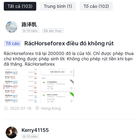
sẵn.
Tất cả
(103)
Trung bình
(1)
Tố cáo
(102)
Tôi có thể giao dịch gì trên Horseforex?
路泽凯
Horseforex cung cấp dịch vụ giao dịch cho một số công cụ giao
6-10 năm
Đã xác thực
dịch, chủ yếu trong 5 lớp tài sản.
Forex
: Forex, hoặc ngoại hối, là thị trường toàn cầu để giao
RácHorseforex điều đó không rút
Tố cáo
dịch tiền tệ quốc gia với nhau, tạo điều kiện cho thương mại và
RácHorseforex trả lại 200000 đô la của tôi. Chỉ được phép thua
đầu tư quốc tế. Horseforex cung cấp hơn 35 cặp tiền tệ.
chứ không được phép sinh lời. Không cho phép rút tiền khi bạn
đã thắng. RácHorseforex
Hàng hóa
: Hàng hóa là hàng hóa cơ bản được sử dụng trong
thương mại có thể thay thế được bằng các hàng hóa cùng loại,
chẳng hạn như kim loại quý cũng như các sản phẩm năng lượng
như dầu thô.
Cổ phiếu
: Cổ phiếu đại diện cho sự sở hữu cổ phần trong các
công ty lớn như Apple, Tesla v.v..
2022-01-16
Hong Kong
Chỉ số
: Chỉ số là các chỉ số thống kê đại diện cho hiệu suất của
một nhóm cổ phiếu.
Đồng tiền mã hóa:
Đồng tiền mã hóa là tiền tệ kỹ thuật số
Kerry41155
hoặc ảo sử dụng mã hóa để bảo mật và hoạt động trên các
6-10 năm