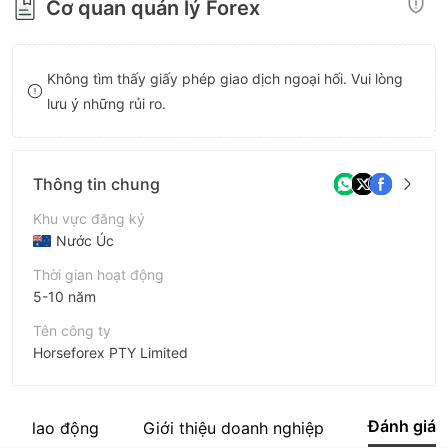
Cơ quan quản lý Forex
8
9
9
Không tìm thấy giấy phép giao dịch ngoại hối. Vui lòng
lưu ý những rủi ro.
Thông tin chung
Khu vực đăng ký
Nước Úc
Thời gian hoạt động
5-10 năm
Tên công ty
Horseforex PTY Limited
Viết tắt
Horseforex
Đánh giá
ười lao động
Giới thiệu doanh nghiệp
Nhân viên doanh nghiệp