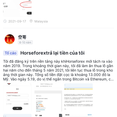
2021-09-17
Malaysia
空哥
6-10 năm
Horseforextrả lại tiền của tôi
Tố cáo
Tôi đã đăng ký trên nền tảng này khiHorseforex mới tách ra vào
năm 2019. Trong khoảng thời gian này, tôi đã làm ăn thua lỗ gần
hai năm cho đến tháng 5 năm 2021, tôi liên tục thua lỗ trong kho
ảng thời gian này. Tổng số tiền đặt cọc là khoảng 13.000 đô la
Mỹ. Vào ngày 5.19, do vị thế ngắn trong Bitcoin và Ethereum, cá
c khoản lỗ trước đó đã được kiếm lại. Sau đó, tôi đăng ký rút 3.0
00 đô la Mỹ ở giao dịch cuối cùng vào ngày 5.20. Vào ngày 5.2
1,Horseforex nền tảng đã gửi một email thông báo rằng yêu cầu
rút tiền đã được chấp thuận. Trong kỳ, tài khoản chưa về. Vào n
gày 5.23,Horseforex đã gửi email cho tôi nói rằng tôi đã vi phạm
các quy tắc, rằng tôi đã sử dụng rô bốt chuyên đăng quảng cáo
và thu lợi bằng cách trì hoãn báo giá. Tài khoản MT4 của tôi đã
bị khóa trực tiếp và tôi cũng bị cấm đăng nhập ở phần sau. tôi đ