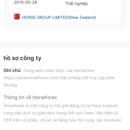
2019-05-28
Thất nghiệp
HORSE GROUP LIMITED(New Zealand)
hồ sơ công ty
Ghi chú
: Trang web chính thức của Horseforex:
https://www.horseforex.com/ hiện không thể truy cập bình
thường.
Thông tin về Horseforex
Horseforex là một công ty môi giới đăng ký tại New Zealand,
cung cấp dịch vụ giao dịch trong lĩnh vực forex, tiền điện tử,
CFD trên cổ phiếu, chỉ số và hàng hóa. Nó cung cấp tài khoản
demo để luyện tập và hai tài khoản thực với số tiền gửi tối thiểu