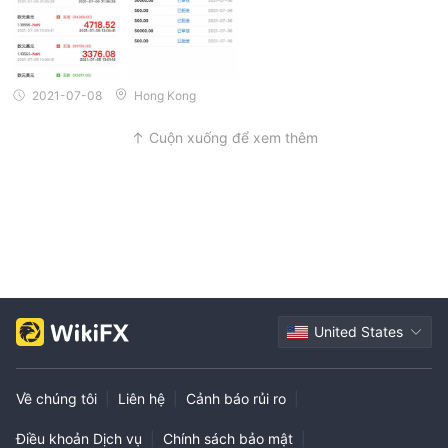
2021-07-08
Hong Kong
Cuộn xuống để xem thêm
United States
Về chúng tôi
|
Liên hệ
|
Cảnh báo rủi ro
|
Điều khoản Dịch vụ
|
Chính sách bảo mật
|