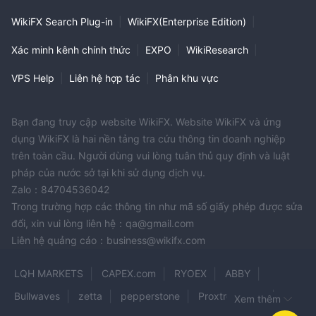
WikiFX Search Plug-in
|
WikiFX(Enterprise Edition)
|
Xác minh kênh chính thức
|
EXPO
|
WikiResearch
|
VPS Help
|
Liên hệ hợp tác
|
Phân khu vực
Bạn đang truy cập website WikiFX. Website WikiFX và ứng
dụng WikiFX là hai nền tảng tra cứu thông tin doanh nghiệp
trên toàn cầu. Người dùng vui lòng tuân thủ quy định và luật
pháp của nước sở tại khi sử dụng dịch vụ.
Zalo：84704536042
Trong trường hợp các thông tin như mã số giấy phép được sửa
đổi, xin vui lòng liên hệ：qa@gmail.com
Liên hệ quảng cáo：business@wikifx.com
LQH MARKETS
CAPEX.com
RYOEX
ABBY
Bullwaves
zetta
pepperstone
Proxtrend LTD
Xem thêm