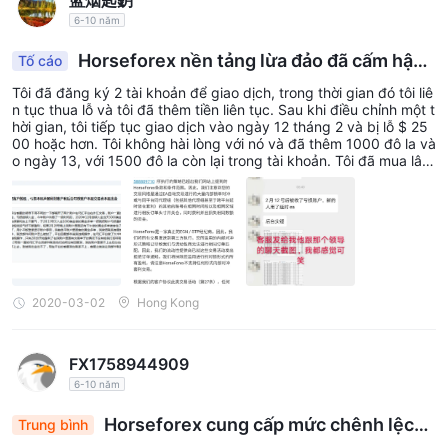
蓝烟匙鈅
mất vốn gửi càng lớn. Việc sử dụng đòn bẩy có thể có lợi và có
6-10 năm
thể ngược lại.
Horseforex nền tảng lừa đảo đã cấm hậu t
Tố cáo
Nền tảng giao dịch
rường của khách hàng và giữ lại lợi nhuận của họ.
Tôi đã đăng ký 2 tài khoản để giao dịch, trong thời gian đó tôi liê
MetaTrader 4
5
Horseforex cung cấp các nền tảng
và
được
n tục thua lỗ và tôi đã thêm tiền liên tục. Sau khi điều chỉnh một t
công nhận và dẫn đầu thế giới, được yêu thích và đánh giá cao
hời gian, tôi tiếp tục giao dịch vào ngày 12 tháng 2 và bị lỗ $ 25
00 hoặc hơn. Tôi không hài lòng với nó và đã thêm 1000 đô la và
với giao diện trực quan, giao dịch tự động bằng Expert Advisor,
o ngày 13, với 1500 đô la còn lại trong tài khoản. Tôi đã mua lâu
các công cụ biểu đồ có thể tùy chỉnh và chức năng phân tích
trên XAU / USD và đóng vị trí ở mức cao nhất. Sau đó, tôi giảm g
iao dịch để duy trì lợi nhuận. Vào ngày 27 và 28, tôi đã đóng vị tr
mạnh mẽ.
í XAU / USD do biến động. Lợi nhuận cộng với may mắn, tôi bắt
đầu mua lâu trên XAU / USD với mức lãi lỗ và dừng lỗ, nhưng đã
Nạp & Rút tiền
lỗ 500 đô la. Sau bữa tối, tôi thấy rằng tôi không thể đăng nhập
vào tài khoản của mình, điều này không phải do mạng. Tôi đã gử
Horseforex chấp nhận nhiều phương thức để nạp tiền vào tài
i email đến dịch vụ khách hàng, họ trả lời rằng tài khoản của tôi
chuyển khoản ngân hàng (chuyển khoản
khoản của bạn:
bị nghi ngờ giao dịch bất hợp pháp. Tôi đã giao dịch ở Horsefore
2020-03-02
Hong Kong
x trong 6 tháng hoặc lâu hơn và không bao giờ gặp phải nó. Khô
ngân hàng/SWIFT), Alipay, Bitcoin, PayPal, UnionPay
ng có sự cho phép của tôi, nền tảng đã cấm tài khoản của tôi và
WeChatPay
và
, với một số phương thức nhắm đến người
rút tiền của tôi. Vào ngày 29, tôi đã yêu cầu giải pháp, nhưng dịc
FX1758944909
h vụ nói rằng ngay cả lãnh đạo của họ cũng không có ý kiến gì.
dùng Trung Quốc chủ yếu.
Sau đó, không ai trả lời email của tôi nữa. Các ảnh chụp màn hìn
6-10 năm
h sau đây là câu trả lời của họ.
Horseforex cung cấp mức chênh lệch
Trung bình
hẹp