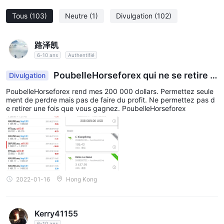
de base utilisés dans le commerce et interchangeables avec
Tous
(103)
Neutre
(1)
Divulgation
(102)
d'autres biens du même type, tels que les métaux précieux ainsi
que les produits énergétiques tels que le pétrole brut.
Actions
: Les actions représentent des participations dans de
路泽凯
grandes entreprises telles qu'Apple, Tesla, etc.
6-10 ans
Authentifié
Indices
: Les indices sont des mesures statistiques qui
PoubelleHorseforex qui ne se retire p
Divulgation
représentent la performance d'un groupe d'actions.
as
Cryptos :
Les cryptomonnaies sont des monnaies numériques
PoubelleHorseforex rend mes 200 000 dollars. Permettez seule
ment de perdre mais pas de faire du profit. Ne permettez pas d
ou virtuelles qui utilisent la cryptographie pour la sécurité et
e retirer une fois que vous gagnez. PoubelleHorseforex
fonctionnent sur des réseaux décentralisés basés sur la
technologie de la blockchain.
Lorsque vous traitez des activités d'investissement, respectez
toujours le principe de la diversification en répartissant les fonds
sur différents produits plutôt que de vous concentrer sur un
seul produit sur lequel vous vous sentez optimiste.
2022-01-16
Hong Kong
Type de compte/Spreads
compte de démonstration
Kerry41155
Horseforex propose un
pour
6-10 ans