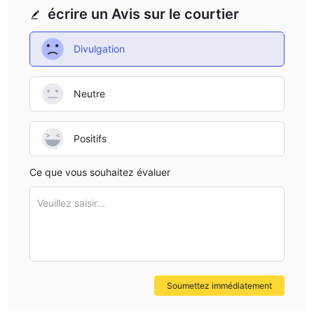
Transparence limitée sur les commissions
: Le courtier
écrire un Avis sur le courtier
ne divulgue pas les informations nécessaires sur les
commissions, ce qui empêche les traders de bien comprendre
Divulgation
leurs coûts de trading totaux.
Canaux de service client limités :
Horseforex n'est
accessible que par e-mail et adresse, des méthodes plus
Neutre
immédiates et complètes telles que le téléphone et le chat en
direct ne sont pas facilement disponibles.
Positifs
Que puis-je trader sur Horseforex ?
Ce que vous souhaitez évaluer
Horseforex propose des services de trading pour plusieurs
instruments de trading, principalement dans 5 classes d'actifs.
Veuillez saisir...
Forex
: Le Forex, ou marché des changes, est le marché
mondial pour le trading des devises nationales les unes contre
les autres, facilitant le commerce international et les
investissements. Horseforex propose plus de 35 paires de
devises.
Soumettez immédiatement
Matériaux premiers
: Les matières premières sont des biens