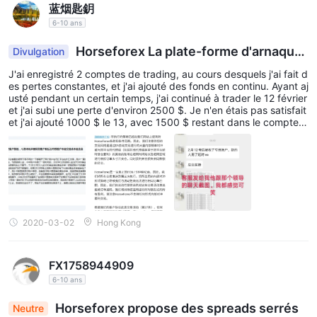
蓝烟匙鈅
acclamées pour leur interface intuitive, le trading automatisé
6-10 ans
par Expert Advisor, les outils de graphiques personnalisables et
Horseforex La plate-forme d'arnaque
Divulgation
les fonctions d'analyse robustes.
a interdit les clients dans les coulisses et retenu
J'ai enregistré 2 comptes de trading, au cours desquels j'ai fait d
leurs bénéfices.
Dépôt et retrait
es pertes constantes, et j'ai ajouté des fonds en continu. Ayant aj
usté pendant un certain temps, j'ai continué à trader le 12 février
Horseforex accepte plusieurs options pour financer vos
et j'ai subi une perte d'environ 2500 $. Je n'en étais pas satisfait
virement bancaire (virement bancaire/SWIFT),
comptes :
et j'ai ajouté 1000 $ le 13, avec 1500 $ restant dans le compte.
J'ai acheté longtemps sur XAU / USD et fermé la position au som
Alipay, Bitcoin, PayPal, UnionPay
WeChatPay
et
, dont
met. Plus tard, j'ai réduit le trading pour maintenir le profit. Les 2
certains sont principalement destinés aux utilisateurs chinois.
7 et 28, j'ai clôturé la position de XAU / USD en raison de fluctuat
ions. Le profit plus la chance, j'ai commencé à acheter longtemp
s sur XAU / USD avec un prix de prise de profit et de stop-loss,
mais j'ai fait une perte de 500 $. Après le dîner, j'ai constaté que
je ne pouvais pas me connecter à mon compte, ce qui n'était pa
s dû au réseau. J'ai envoyé un e-mail au service client, ils m'ont r
2020-03-02
Hong Kong
épondu que mon compte était soupçonné de commerce illégal.
J'ai échangé Horseforex pendant environ 6 mois et je ne l'ai jam
ais rencontré. Sans ma permission, la plateforme a interdit mon c
FX1758944909
ompte et retenu mon fonds. Le 29, j'ai demandé une solution, ma
is le service a dit que même leur chef n'en avait aucune idée. Ap
6-10 ans
rès cela, plus personne n'a répondu à mes e-mails. Les captures
d'écran suivantes sont leurs réponses.
Horseforex propose des spreads serrés
Neutre