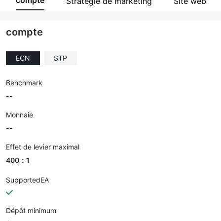
compte
Stratégie de marketing
Site web
Personnel
--
compte
ECN
STP
Benchmark
--
Monnaie
--
Effet de levier maximal
400：1
SupportedEA
Dépôt minimum