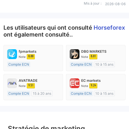
Mis à jour：
2026-08-06
Les utilisateurs qui ont consulté
Horseforex
ont également consulté..
fpmarkets
DBG MARKETS
8.88
8.81
Note
Note
Compte ECN
Compte ECN
10 à 15 ans
Plus de 20 ans
Réglementation de Australie
Réglementation de Australie
Market Making (MM)
AVATRADE
EC markets
Market Making (MM)
Etiquette principale MT4
9.51
9.24
Note
Note
Etiquette principale MT4
Compte ECN
15 à 20 ans
Compte ECN
10 à 15 ans
Réglementation de Australie
Réglementation de Australie
Market Making (MM)
Market Making (MM)
Etiquette principale MT4
Etiquette principale MT4
Stratégie de marketing