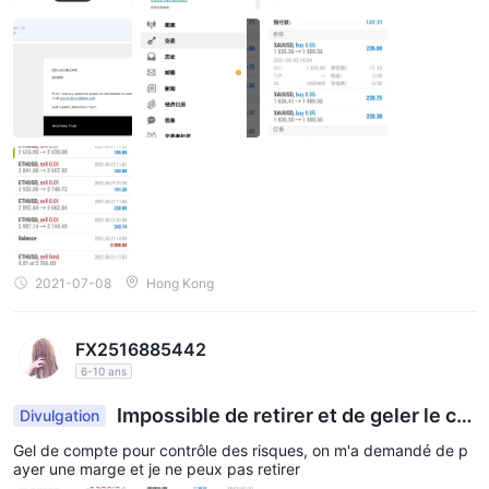
les, que j'avais utilisé des robots d'arbitrage et que j'avais profité
du retard de la cotation. Mon compte MT4 a été bloqué directe
ment, et il m'a également été interdit de me connecter en back-e
nd. j'ai contactéHorseforex et leur a demandé de sortir ma liste d
e transactions et de fournir la preuve de ma violation.Horseforex
N'a pas répondu. Si je pouvais les utiliser, est-ce que je perdrais
deux ans avant de les utiliser ? Serait-ce queHorseforex ne peut
que perdre de l'argent, pas en gagner, et s'il en rapporte, c'est u
ne opération illégale ? La perte est-elle un fonctionnement corre
ct ? Et ce que je paie, c'est toujours mon propre principal. N'est-
ce pas bon ? De 5.23 à maintenant, je contacteHorseforex tous l
es jours sans aucune réponse. Voulez-vous juste manger le princ
ipal du client directement comme ça ?Horseforex , rembourser m
on capital et mon argent durement gagné.
2021-07-08
Hong Kong
FX2516885442
6-10 ans
Impossible de retirer et de geler le co
Divulgation
mpte
Gel de compte pour contrôle des risques, on m'a demandé de p
ayer une marge et je ne peux pas retirer