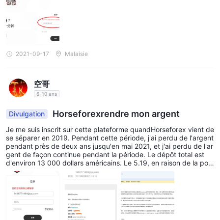
2021-09-17
Malaisie
空哥
6-10 ans
Horseforexrendre mon argent
Divulgation
Je me suis inscrit sur cette plateforme quandHorseforex vient de
se séparer en 2019. Pendant cette période, j'ai perdu de l'argent
pendant près de deux ans jusqu'en mai 2021, et j'ai perdu de l'ar
gent de façon continue pendant la période. Le dépôt total est
d'environ 13 000 dollars américains. Le 5.19, en raison de la posi
tion courte sur Bitcoin et Ethereum, les pertes précédentes ont é
té récupérées. Ensuite, j'ai demandé un retrait de 3 000 $ US da
ns le back-end le 5.20. Le 5.21, leHorseforex plate-forme a envo
yé un e-mail indiquant que la demande de retrait avait été appro
uvée. Pendant la période, le compte n'est pas arrivé. Le 5.23,Ho
rseforex m'a envoyé un courriel disant que j'avais enfreint les règ