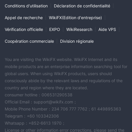
Conditions d'utilisation
|
Déclaration de confidentialité
|
Appel de recherche
|
WikiFX(Edition d'entreprise)
|
Vérification officielle
|
EXPO
|
WikiResearch
|
Aide VPS
|
Coopération commerciale
|
Division régionale
You are visiting the WikiFX website. WikiFX Internet and its
mobile products are an enterprise information searching tool for
global users. When using WikiFX products, users should
consciously abide by the relevant laws and regulations of the
country and region where they are located.
consumer hotline：006531290538
Official Email：support@wikifx.com；
Mobile Phone Number：234 706 777 7762；61 449895363
Telegram：+60 103342306
Whatsapp：+852-6613 1970；
License or other information error corrections, please send the