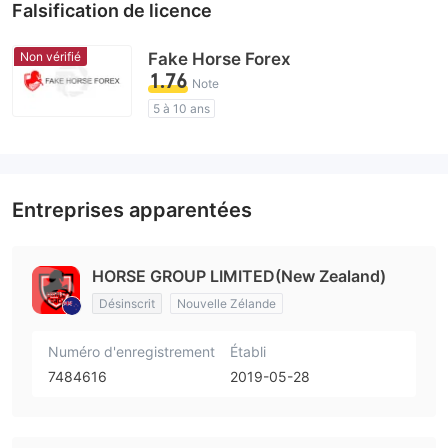
Falsification de licence
Non vérifié
Fake Horse Forex
1.76
Note
5 à 10 ans
Licence de réglementation suspectée
Région d'affaires suspectée
Risque élevé potentiel
Entreprises apparentées
HORSE GROUP LIMITED(New Zealand)
Désinscrit
Nouvelle Zélande
Numéro d'enregistrement
Établi
7484616
2019-05-28