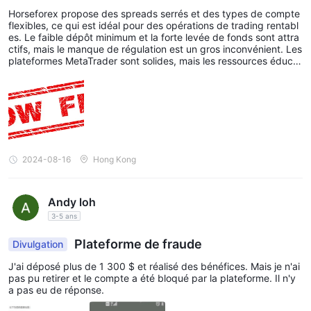
Horseforex propose des spreads serrés et des types de compte
flexibles, ce qui est idéal pour des opérations de trading rentabl
es. Le faible dépôt minimum et la forte levée de fonds sont attra
ctifs, mais le manque de régulation est un gros inconvénient. Les
plateformes MetaTrader sont solides, mais les ressources éducat
ives limitées et le support client peuvent être frustrants. Dans l'e
nsemble, c'est une option décente si vous êtes à l'aise avec les ri
sques.
2024-08-16
Hong Kong
Andy loh
3-5 ans
Plateforme de fraude
Divulgation
J'ai déposé plus de 1 300 $ et réalisé des bénéfices. Mais je n'ai
pas pu retirer et le compte a été bloqué par la plateforme. Il n'y
a pas eu de réponse.