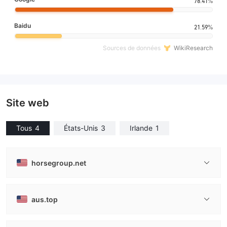
78.41%
Baidu
21.59%
Sources de données
WikiResearch
Site web
Tous
4
États-Unis
3
Irlande
1
horsegroup.net
aus.top