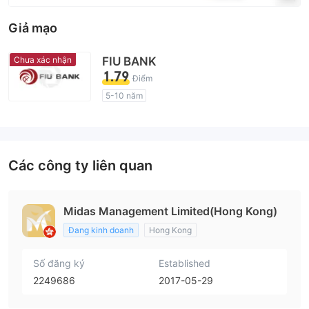
Giả mạo
Chưa xác nhận
FIU BANK
1.79
Điểm
5-10 năm
Giấy phép giám sát quản lý có dấu hiệu đáng ngờ
Lĩnh vực nghiệp vụ đáng ngờ
Nguy cơ rủi ro cao
Các công ty liên quan
Midas Management Limited(Hong Kong)
Đang kinh doanh
Hong Kong
Số đăng ký
Established
2249686
2017-05-29