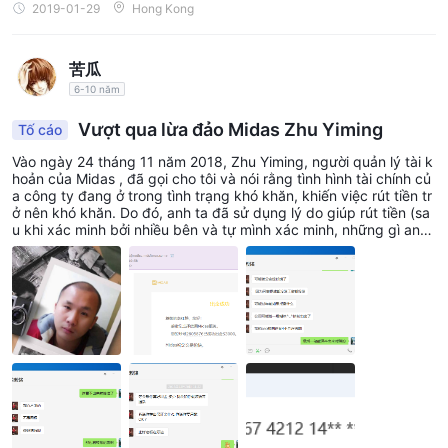
2019-01-29
Hong Kong
苦瓜
6-10 năm
Vượt qua lừa đảo Midas Zhu Yiming
Tố cáo
Vào ngày 24 tháng 11 năm 2018, Zhu Yiming, người quản lý tài k
hoản của Midas , đã gọi cho tôi và nói rằng tình hình tài chính củ
a công ty đang ở trong tình trạng khó khăn, khiến việc rút tiền tr
ở nên khó khăn. Do đó, anh ta đã sử dụng lý do giúp rút tiền (sa
u khi xác minh bởi nhiều bên và tự mình xác minh, những gì anh
ta nói hoàn toàn là lời nói dối), từ ngày 25 tháng 11 đến ngày 28
tháng 12 năm 2018, anh ta đã lừa đảo 41000 RMB dưới tên của
nền tảng . Tôi đã gọi cho công ty nhiều lần, nhưng dịch vụ khách
hàng của họ trốn tránh trách nhiệm. Sau đó, tôi đã gửi một khiếu
nại email đến nền tảng. Nền tảng nói rằng Zhu Yiming đã bị sa th
ải vì vi phạm quy định của công ty. Vì vậy, nó không liên quan đ
ến công ty. Họ nói đó là hành động cá nhân và không giải quyết
được vấn đề của tôi. Nhưng trên thực tế, cho đến nay, Yi Yiming
vẫn đang quản lý tài khoản của tôi, điều này không phù hợp với
thực tế. Và trong thời gian gian lận, anh ta ở trong tình trạng làm
việc. Bây giờ tôi đang phàn nàn và vạch trần sự gian lận của Zh
u Yiming, người quản lý tài khoản của Midas Sàn giao dịch Fore