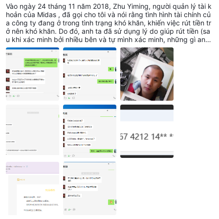
Vào ngày 24 tháng 11 năm 2018, Zhu Yiming, người quản lý tài k
hoản của Midas , đã gọi cho tôi và nói rằng tình hình tài chính củ
a công ty đang ở trong tình trạng khó khăn, khiến việc rút tiền tr
ở nên khó khăn. Do đó, anh ta đã sử dụng lý do giúp rút tiền (sa
u khi xác minh bởi nhiều bên và tự mình xác minh, những gì anh
ta nói hoàn toàn là lời nói dối), từ ngày 25 tháng 11 đến ngày 28
tháng 12 năm 2018, anh ta đã lừa đảo 41000 RMB dưới tên của
nền tảng . Tôi đã gọi cho công ty nhiều lần, nhưng dịch vụ khách
hàng của họ trốn tránh trách nhiệm. Sau đó, tôi đã gửi một khiếu
nại email đến nền tảng. Nền tảng nói rằng Zhu Yiming đã bị sa th
ải vì vi phạm quy định của công ty. Vì vậy, nó không liên quan đ
ến công ty. Họ nói đó là hành động cá nhân và không giải quyết
được vấn đề của tôi. Nhưng trên thực tế, cho đến nay, Yi Yiming
vẫn đang quản lý tài khoản của tôi, điều này không phù hợp với
thực tế. Và trong thời gian gian lận, anh ta ở trong tình trạng làm
việc. Bây giờ tôi đang phàn nàn và vạch trần sự gian lận của Zh
u Yiming, người quản lý tài khoản của Midas Sàn giao dịch Fore
x. Hãy tránh xa dịch vụ khách hàng đen tối này. (Zhu Yiming, số
thẻ ngân hàng: 4367 4212 1456 4459 078,). Nếu họ không thể
giải quyết nó, tôi sẽ thực hiện các biện pháp pháp lý trong bước
tiếp theo. Midas website: http://www.mdsforex.com/ Địa chỉ: Địa
chỉ văn phòng: Phòng 326, Tầng 2, Tòa nhà 3, Số 135, Đường G
uowei, Quận Yangpu, Thượng Hải. ĐT: