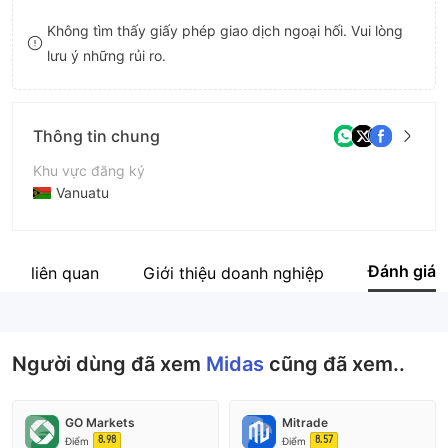
8
8
Không tìm thấy giấy phép giao dịch ngoại hối. Vui lòng
lưu ý những rủi ro.
9
9
Thông tin chung
Khu vực đăng ký
Vanuatu
Thời gian hoạt động
5-10 năm
Đánh giá
 ty liên quan
Giới thiệu doanh nghiệp
Tên công ty
Midas Financial Management Holding Limited
Người dùng đã xem
Midas
cũng đã xem..
GO Markets
Mitrade
8.98
8.57
Điểm
Điểm