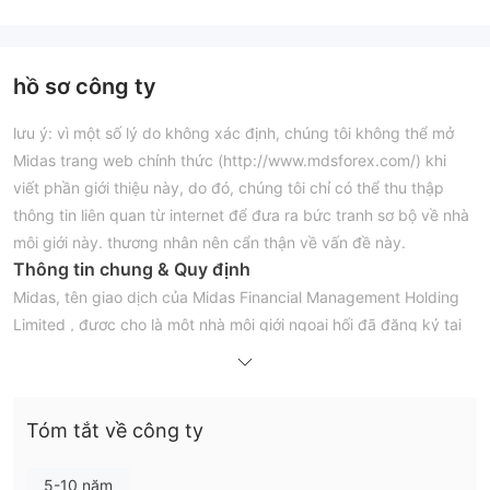
hồ sơ công ty
lưu ý: vì một số lý do không xác định, chúng tôi không thể mở
Midas trang web chính thức (http://www.mdsforex.com/) khi
viết phần giới thiệu này, do đó, chúng tôi chỉ có thể thu thập
thông tin liên quan từ internet để đưa ra bức tranh sơ bộ về nhà
môi giới này. thương nhân nên cẩn thận về vấn đề này.
Thông tin chung & Quy định
Midas, tên giao dịch của Midas Financial Management Holding
Limited , được cho là một nhà môi giới ngoại hối đã đăng ký tại
vanuatu tuyên bố sẽ cung cấp cho khách hàng của mình nền
tảng giao dịch metatrader4 tiên tiến nhất.
Vì không thể truy cập trang web của nhà môi giới này nên
Tóm tắt về công ty
chúng tôi không thể có thêm thông tin chi tiết về tài sản giao
dịch, đòn bẩy, chênh lệch, tiền gửi tối thiểu, v.v.
5-10 năm
đối với quy định, nó đã được xác minh rằng Midas trạng thái