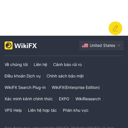
United States
Về chúng tôi
|
Liên hệ
|
Cảnh báo rủi ro
|
Điều khoản Dịch vụ
|
Chính sách bảo mật
|
WikiFX Search Plug-in
|
WikiFX(Enterprise Edition)
|
Xác minh kênh chính thức
|
EXPO
|
WikiResearch
|
VPS Help
|
Liên hệ hợp tác
|
Phân khu vực
Bạn đang truy cập website WikiFX. Website WikiFX và ứng