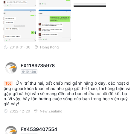
x. Hãy tránh xa dịch vụ khách hàng đen tối này. (Zhu Yiming, số
thẻ ngân hàng: 4367 4212 1456 4459 078,). Nếu họ không thể
giải quyết nó, tôi sẽ thực hiện các biện pháp pháp lý trong bước
tiếp theo. Midas website: http://www.mdsforex.com/ Địa chỉ: Địa
chỉ văn phòng: Phòng 326, Tầng 2, Tòa nhà 3, Số 135, Đường G
uowei, Quận Yangpu, Thượng Hải. ĐT:
2019-01-30
Hong Kong
FX1189735978
6-10 năm
Ở vị trí thứ hai, bất chấp mọi gánh nặng ở đây, các hoạt đ
Tốt
ộng ngoại khóa khác nhau như gặp gỡ thể thao, thi hùng biện và
gặp gỡ xã hội vẫn sẽ mang đến cho bạn nhiều cơ hội để kết bạ
n. Vì vậy, hãy tận hưởng cuộc sống của bạn trong học viện quý
giá này!
2022-12-20
New Zealand
FX4539407554