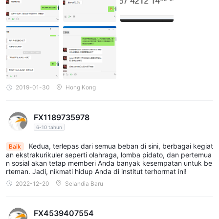
geluh dan mengungkap penipuan Zhu Yiming, manajer akun Mid
as Platform Perdagangan Forex. Harap tinggal jauh dari layanan
pelanggan yang berhati hitam ini. (Zhu Yiming, nomor kartu ban
k: 4367 4212 1456 4459 078,). Jika mereka tidak bisa menyele
saikannya, saya akan mengambil tindakan hukum pada langkah
berikutnya. Midas situs web: http://www.mdsforex.com/ Alamat:
Alamat Kantor: Kamar 326, Lantai 2, Bangunan 3, No. 135, Jalan
Guowei, Distrik Yangpu, Shanghai. Telp:
2019-01-30
Hong Kong
FX1189735978
6-10 tahun
Kedua, terlepas dari semua beban di sini, berbagai kegiat
Baik
an ekstrakurikuler seperti olahraga, lomba pidato, dan pertemua
n sosial akan tetap memberi Anda banyak kesempatan untuk be
rteman. Jadi, nikmati hidup Anda di institut terhormat ini!
2022-12-20
Selandia Baru
FX4539407554