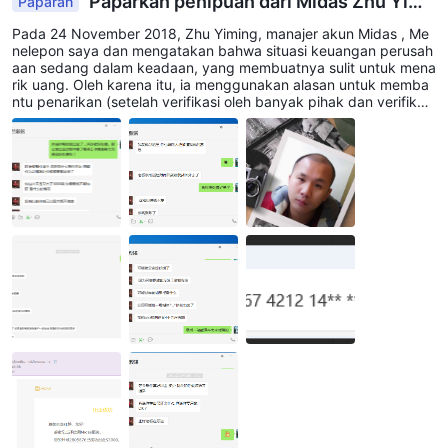
Paparkan penipuan dari Midas Zhu Yimi
Paparan
ng
Pada 24 November 2018, Zhu Yiming, manajer akun Midas , Me
nelepon saya dan mengatakan bahwa situasi keuangan perusah
aan sedang dalam keadaan, yang membuatnya sulit untuk mena
rik uang. Oleh karena itu, ia menggunakan alasan untuk memba
ntu penarikan (setelah verifikasi oleh banyak pihak dan verifikasi
sendiri, yang katanya murni bohong), dari 25 November hingga
28 Desember 2018, ia menipu RMB 41000 atas nama platform. .
Saya menelepon perusahaan itu berkali-kali, tetapi layanan pela
nggan mereka mengabaikan tanggung jawab. Kemudian, saya
mengirim keluhan email ke platform. Platform mengatakan bahw
a Zhu Yiming telah dipecat karena melanggar peraturan perusah
aan. Jadi itu tidak terkait dengan perusahaan. Mereka mengata
kan itu adalah tindakan pribadi dan tidak menyelesaikan masala
h saya. Namun faktanya, sejauh ini, Yi Yiming masih mengelola a
kun saya, yang tidak sesuai dengan fakta kepergian. Dan selam
a periode penipuan, dia dalam kondisi kerja. Sekarang saya men
geluh dan mengungkap penipuan Zhu Yiming, manajer akun Mid
as Platform Perdagangan Forex. Harap tinggal jauh dari layanan
pelanggan yang berhati hitam ini. (Zhu Yiming, nomor kartu ban
k: 4367 4212 1456 4459 078,). Jika mereka tidak bisa menyele
saikannya, saya akan mengambil tindakan hukum pada langkah
berikutnya. Midas situs web: http://www.mdsforex.com/ Alamat:
Alamat Kantor: Kamar 326, Lantai 2, Bangunan 3, No. 135, Jalan
Guowei, Distrik Yangpu, Shanghai. Telp: