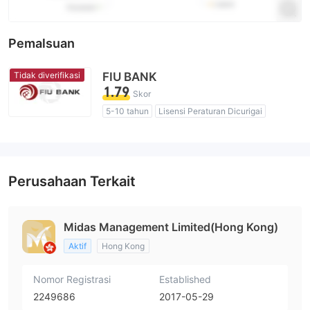
Pemalsuan
Tidak diverifikasi
FIU BANK
1.79
Skor
5-10 tahun
Lisensi Peraturan Dicurigai
Lingkup Bisnis Mencurigakan
Potensi risiko tinggi
Perusahaan Terkait
Midas Management Limited(Hong Kong)
Aktif
Hong Kong
Nomor Registrasi
Established
2249686
2017-05-29