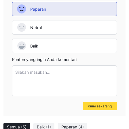
perdagangan canggih yang tersedia di platform ini. saat ini ada
Paparan
10.000+ aplikasi perdagangan yang tersedia di pasar
metatrader yang dapat digunakan pedagang untuk
Netral
meningkatkan kinerjanya. dengan menggunakan terminal
seluler yang tepat, termasuk perangkat ios dan android, Anda
dapat berdagang dari mana saja dan kapan saja melalui mt4
Baik
dan mt5.
Dukungan Pelanggan
Konten yang ingin Anda komentari
Midas' dukungan pelanggan dapat dihubungi melalui email:
backoffice@mdsforex.com. Anda juga dapat mengikuti broker
Silakan masukan...
ini di jejaring sosial seperti qq: 800822700. Namun, broker ini
tidak mengungkapkan informasi kontak langsung lainnya
seperti nomor telepon atau alamat perusahaan yang ditawarkan
sebagian besar broker.
Kirim sekarang
Peringatan Risiko
Perdagangan online melibatkan risiko yang signifikan, dan Anda
mungkin kehilangan semua modal yang Anda investasikan. Ini
Semua
(5)
Baik
(1)
Paparan
(4)
tidak cocok untuk semua trader atau investor. Harap pastikan