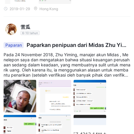
2019-01-29
Hong Kong
苦瓜
6-10 tahun
Paparkan penipuan dari Midas Zhu Yimi
Paparan
ng
Pada 24 November 2018, Zhu Yiming, manajer akun Midas , Me
nelepon saya dan mengatakan bahwa situasi keuangan perusah
aan sedang dalam keadaan, yang membuatnya sulit untuk mena
rik uang. Oleh karena itu, ia menggunakan alasan untuk memba
ntu penarikan (setelah verifikasi oleh banyak pihak dan verifikasi
sendiri, yang katanya murni bohong), dari 25 November hingga
28 Desember 2018, ia menipu RMB 41000 atas nama platform. .
Saya menelepon perusahaan itu berkali-kali, tetapi layanan pela
nggan mereka mengabaikan tanggung jawab. Kemudian, saya
mengirim keluhan email ke platform. Platform mengatakan bahw
a Zhu Yiming telah dipecat karena melanggar peraturan perusah
aan. Jadi itu tidak terkait dengan perusahaan. Mereka mengata
kan itu adalah tindakan pribadi dan tidak menyelesaikan masala
h saya. Namun faktanya, sejauh ini, Yi Yiming masih mengelola a
kun saya, yang tidak sesuai dengan fakta kepergian. Dan selam
a periode penipuan, dia dalam kondisi kerja. Sekarang saya men