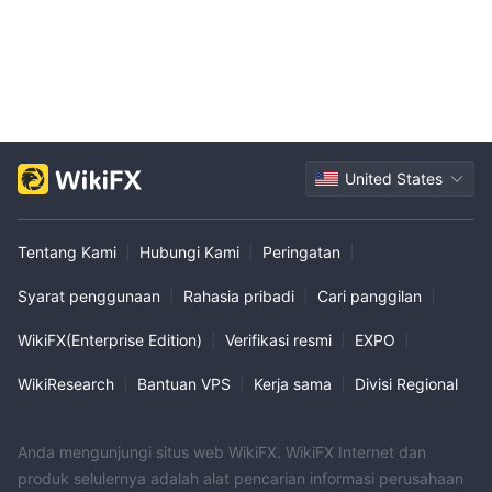
United States
Tentang Kami
|
Hubungi Kami
|
Peringatan
|
Syarat penggunaan
|
Rahasia pribadi
|
Cari panggilan
|
WikiFX(Enterprise Edition)
|
Verifikasi resmi
|
EXPO
|
WikiResearch
|
Bantuan VPS
|
Kerja sama
|
Divisi Regional
Anda mengunjungi situs web WikiFX. WikiFX Internet dan
produk selulernya adalah alat pencarian informasi perusahaan