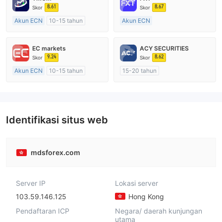
8.61
8.67
Skor
Skor
Akun ECN
10-15 tahun
Akun ECN
Diatur di Australia
Lebih dari 20 tahun
Market Maker (MM)
Diatur di Australia
EC markets
ACY SECURITIES
Lisensi Penuh MT4
Market Maker (MM)
9.24
8.62
Skor
Skor
Lisensi Penuh MT4
Akun ECN
10-15 tahun
15-20 tahun
Diatur di Australia
Diatur di Australia
Market Maker (MM)
Market Maker (MM)
Lisensi Penuh MT4
Lisensi Penuh MT4
Identifikasi situs web
mdsforex.com
Server IP
Lokasi server
103.59.146.125
Hong Kong
Pendaftaran ICP
Negara/ daerah kunjungan
utama