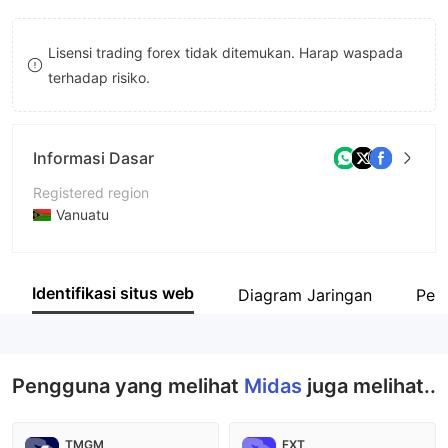
8
8
Lisensi trading forex tidak ditemukan. Harap waspada
9
9
terhadap risiko.
Informasi Dasar
Registered region
Vanuatu
Periode operasi
5-10 tahun
Identifikasi situs web
Diagram Jaringan
Peru
Nama perusahaan
Midas Financial Management Holding Limited
Pengguna yang melihat
Midas
juga melihat..
TMGM
FXT