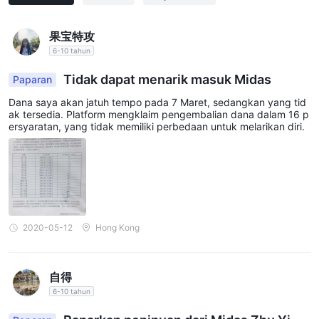
bahwa Anda memahami risiko yang terlibat dan perhatikan
bahwa informasi yang terkandung dalam artikel ini hanya untuk
果宝特攻
6-10 tahun
tujuan informasi umum.
Tidak dapat menarik masuk Midas
Paparan
Dana saya akan jatuh tempo pada 7 Maret, sedangkan yang tid
ak tersedia. Platform mengklaim pengembalian dana dalam 16 p
ersyaratan, yang tidak memiliki perbedaan untuk melarikan diri.
2020-05-12
Hong Kong
自得
6-10 tahun