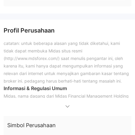
Profil Perusahaan
catatan: untuk beberapa alasan yang tidak diketahui, kami
tidak dapat membuka Midas situs resmi
(http://www.mdsforex.com/) saat menulis pengantar ini, oleh
karena itu, kami hanya dapat mengumpulkan informasi yang
relevan dari internet untuk menyajikan gambaran kasar tentang
broker ini. pedagang harus berhati-hati tentang masalah ini.
Informasi & Regulasi Umum
Midas, nama dagang dari Midas Financial Management Holding
Limited , diduga broker forex terdaftar di vanuatu yang
mengklaim menyediakan kliennya dengan platform
perdagangan metatrader4 yang canggih.
Simbol Perusahaan
Karena situs web broker ini tidak dapat diakses, kami tidak
dapat memperoleh rincian lebih lanjut tentang aset