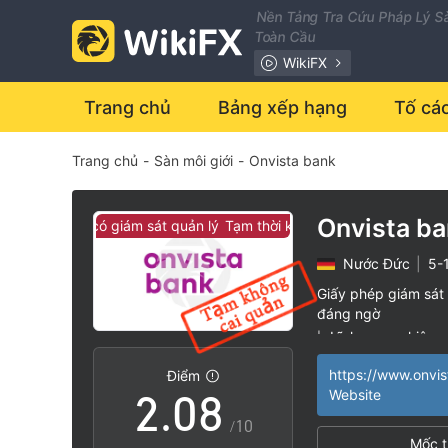
1
Nền Tảng Tra Cứu Pháp Lý Sà
Toàn Cầu
2
WikiFX
3
Trang chủ
Bảng xếp hạng
Tố cá
Trang chủ
-
Sàn môi giới
-
Onvista bank
4
5
Onvista b
thời không có giám sát quản lý
Tạm thời không có giám sát quản lý
Nước Đức
|
5-
0
6
Giấy phép giám sát 
đáng ngờ
1
7
Lĩnh vực nghiệp 
|
Nguy cơ rủi ro ca
|
https://www.onvi
Điểm
2
.
0
8
Website
/10
Mốc t