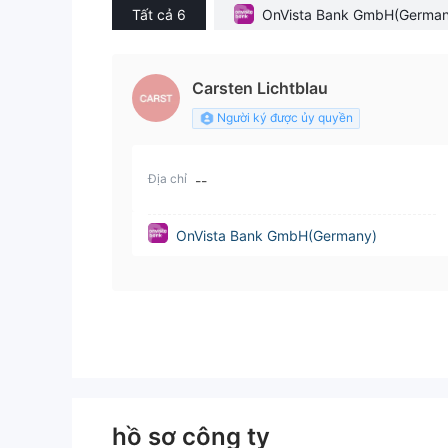
Tất cả 6
OnVista Bank GmbH(German
Carsten Lichtblau
Người ký được ủy quyền
Địa chỉ
--
OnVista Bank GmbH(Germany)
hồ sơ công ty