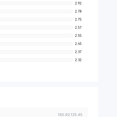
2.92
2.78
2.75
2.57
2.55
2.45
2.37
2.32
160.92.125.45