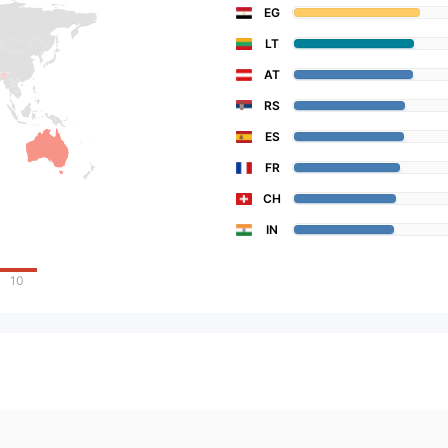
EG
LT
AT
RS
ES
FR
CH
IN
10