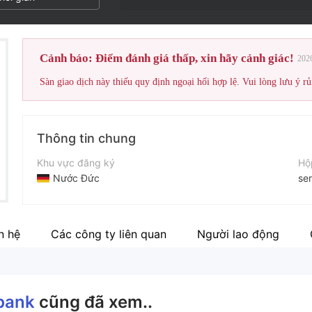
Cảnh báo: Điểm đánh giá thấp, xin hãy cảnh giác!
202
Sàn giao dịch này thiếu quy định ngoại hối hợp lệ. Vui lòng lưu ý rủ
Thông tin chung
Khu vực đăng ký
Hộ
Nước Đức
se
Thời gian hoạt động
Điệ
5-10 năm
+4
n hệ
Các công ty liên quan
Người lao động
Tên công ty
Tr
Onvista bank
ht
 bank
cũng đã xem..