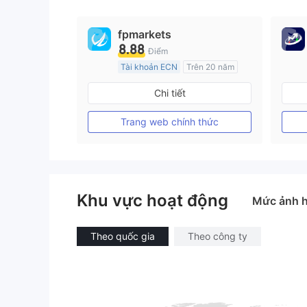
9
fpmarkets
8.88
Điểm
Tài khoản ECN
Trên 20 năm
Đăng ký tại Nước Úc
Chi tiết
GP Tạo lập Thị trường Ngoại hối (MM)
MT4 Chính thức
Trang web chính thức
Khu vực hoạt động
Mức ảnh 
Theo quốc gia
Theo công ty