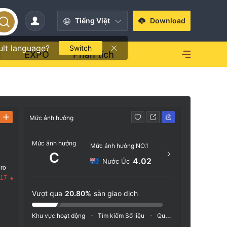
Tiếng Việt
Download
ult language?
Switch
i
EXPO
Phân tích
Mức ảnh hưởng
Liên hệ
Mức ảnh hưởng
+49
Mức ảnh hưởng NO.1
C
http
4.02
Nước Úc
 ro
.17
Vượt qua
20.80%
sàn giao dịch
Khu vực hoạt động
Tìm kiếm Số liệu
Quảng cáo
Chỉ số M