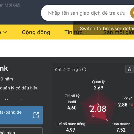
n Môi Giới
Switch to browser defa
o
Cộng đồng
Tin tức
Sàn môi giớ
ank
Chỉ số đánh giá
10 năm
Quản lý
2.69
quản lý có dấu hiệu
Chỉ số kỹ
KS rủi
vụ đáng ngờ
thuật
2.88
/
0
2.08
4.60
o
sta-bank.de
Chỉ số danh tiếng
Kinh doanh
4.97
7.52
hời gian