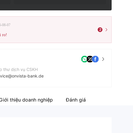
6-08-07
2
i ro!
p thư dịch vụ CSKH
rvice@onvista-bank.de
n thoại liên hệ
9（0）69 7107-530
Giới thiệu doanh nghiệp
Đánh giá
ang web của công ty
tps://www.onvista-bank.de