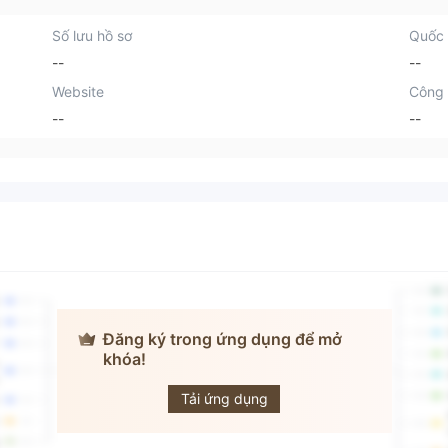
Số lưu hồ sơ
Quốc 
--
--
Website
Công 
--
--
Đăng ký trong ứng dụng để mở
khóa!
Onvista bank
Tải ứng dụng