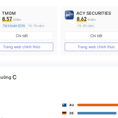
TMGM
ACY SECURITIES
8.57
8.62
Điểm
Điểm
Tài khoản ECN
10-15 năm
15-20 năm
Đăng ký tại Nước Úc
Đăng ký tại Nước Úc
Chi tiết
Chi tiết
GP Tạo lập Thị trường Ngoại hối (MM)
MT4 Chính thức
MT4 Chính thức
Trang web chính thức
Trang web chính thức
C
hưởng
AU
DE