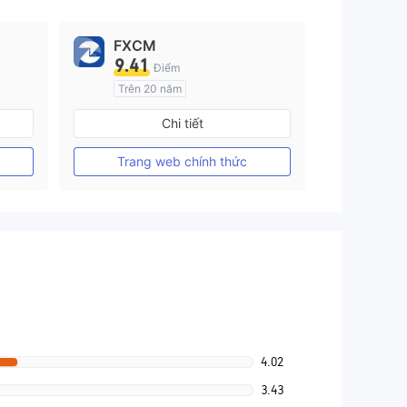
FXCM
9.41
Điểm
Trên 20 năm
Đăng ký tại Nước Úc
Chi tiết
GP Tạo lập Thị trường Ngoại hối (MM)
GP Tạo lập Thị trường Ngoại hối (MM)
MT4 Chính thức
Trang web chính thức
4.02
3.43