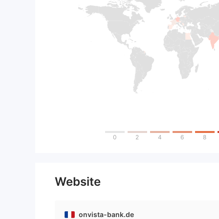
0
2
4
6
8
Website
onvista-bank.de