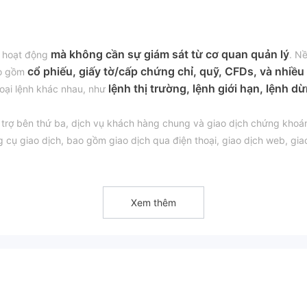
mà không cần sự giám sát từ cơ quan quản lý
, hoạt động
. N
cổ phiếu, giấy tờ/cấp chứng chỉ, quỹ, CFDs, và nhiều
ao gồm
lệnh thị trường, lệnh giới hạn, lệnh d
loại lệnh khác nhau, như
ỗ trợ bên thứ ba, dịch vụ khách hàng chung và giao dịch chứng khoá
 cụ giao dịch, bao gồm giao dịch qua điện thoại, giao dịch web, gia
 Hộp thư.
Xem thêm
h không được quy định. Các tổ chức không được quy định có thể th
a các mối đe dọa an ninh mạng và vi phạm dữ liệu.
sta cung cấp một loạt các công cụ thị trường, cho phép người dùn