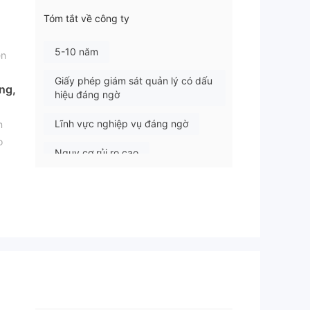
Tóm tắt về công ty
5-10 năm
ền
Giấy phép giám sát quản lý có dấu
ừng,
hiệu đáng ngờ
Lĩnh vực nghiệp vụ đáng ngờ
n
o
Nguy cơ rủi ro cao
iếu
g