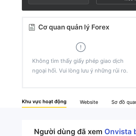
3
1
9
4
2
Cơ quan quản lý Forex
5
3
6
4
Không tìm thấy giấy phép giao dịch
ngoại hối. Vui lòng lưu ý những rủi ro.
7
5
8
6
Khu vực hoạt động
Website
Sơ đồ qua
9
7
8
Người dùng đã xem
Onvista