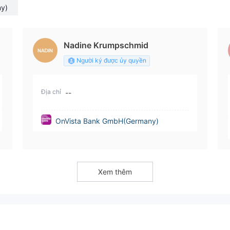
y)
Nadine Krumpschmid
Người ký được ủy quyền
Địa chỉ
--
OnVista Bank GmbH(Germany)
Xem thêm