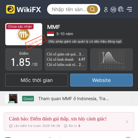
3
0
4
1
5
2
MMF
Chưa xác nhận
6
3
5-10 năm
Giấy phép giám sát quản lý có dấu hiệu đáng ngờ
0
7
4
Lĩnh vực nghiệp vụ đáng ngờ
Nguy cơ rủi ro cao
Điểm
Chỉ số giám sát quản lý
3.24
1
.
8
5
Chỉ số kinh doanh
6.97
/10
Chỉ số kiểm soát rủi ro
2.38
2
9
6
Mốc thời gian
Website
3
7
4
8
Tham quan MMF ở Indonesia, Trang web được xác nhận
Good
5
9
Cảnh báo: Điểm đánh giá thấp, xin hãy cảnh giác!
6
Lần kiểm tra trước 2026-08-08
Rủi ro
3
7