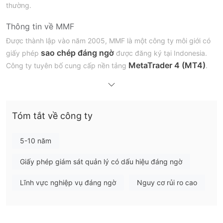
thường.
Thông tin về MMF
Được thành lập vào năm 2005, MMF là một công ty môi giới có
sao chép đáng ngờ
giấy phép
được đăng ký tại Indonesia.
MetaTrader 4 (MT4)
Công ty tuyên bố cung cấp nền tảng
.
MMF có đáng tin cậy không?
MMF khẳng định rằng công ty được quản lý tại Indonesia bởi
Badan Pengawas Perdagangan Berjangka Komoditi
Tóm tắt về công ty
Kementerian Perdagangan (BAPPEBTI)
. Tuy nhiên, MMF
“Sao chép đáng ngờ”
hiện được phân loại là
. Điều này có
5-10 năm
nghĩa là giấy phép của họ có thể là giả mạo. Chúng tôi đề xuất
Giấy phép giám sát quản lý có dấu hiệu đáng ngờ
các nhà giao dịch tìm kiếm một nhà giao dịch được quy định.
Lĩnh vực nghiệp vụ đáng ngờ
Nguy cơ rủi ro cao
Nhược điểm của MMF
Lo ngại về quy định
Hiện tại, giấy phép của MMF được coi là một bản sao đáng ngờ.
Tính hợp pháp và an toàn của nó đang bị đặt dấu hỏi.