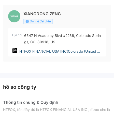
orado (United States))
XIANGDONG ZENG
Đơn vị đại diện
Địa chỉ
6547 N Academy Blvd #2266, Colorado Sprin
gs, CO, 80918, US
HTFOX FINANCIAL USA INC(Colorado (United St
ates))
hồ sơ công ty
Thông tin chung & Quy định
HTFOX, tên đầy đủ là HTFOX FINANCIAL USA INC , được cho là