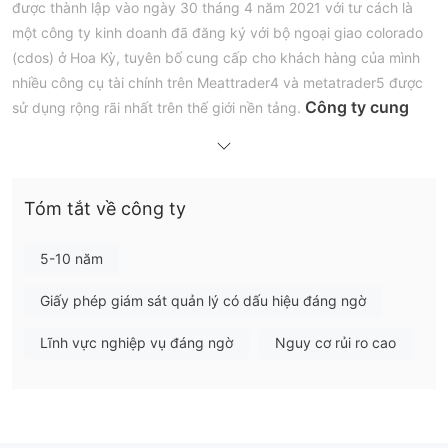
được thành lập vào ngày 30 tháng 4 năm 2021 với tư cách là
một công ty kinh doanh đã đăng ký với bộ ngoại giao colorado
(cdos) ở Hoa Kỳ, tuyên bố cung cấp cho khách hàng của mình
nhiều công cụ tài chính trên Meattrader4 và metatrader5 được
Công ty cung
sử dụng rộng rãi nhất trên thế giới nền tảng.
cấp nhiều loại tài khoản, mỗi loại có số tiền gửi tối
thiểu khác nhau, nhưng việc trang web hiện không có
sẵn sẽ làm tăng thêm danh tiếng đáng nghi ngờ của
công ty.
Tóm tắt về công ty
Mặc dù có đòn bẩy cao và chênh lệch thấp, nhưng sự
thiếu minh bạch về hoa hồng và phí của HXPM khiến các nhà
giao dịch mù mờ. Hơn nữa, việc thiếu sự giám sát theo quy định
5-10 năm
sẽ tạo ra những rủi ro liên quan đến giao dịch thông qua nền
Giấy phép giám sát quản lý có dấu hiệu đáng ngờ
tảng này. Các lựa chọn hỗ trợ khách hàng hạn chế và sự khan
hiếm tài nguyên giáo dục càng làm giảm uy tín của nó. Các nhà
Lĩnh vực nghiệp vụ đáng ngờ
Nguy cơ rủi ro cao
giao dịch nên tiếp cận HXPM hết sức thận trọng do trạng thái
không rõ ràng của nó và vô số mối lo ngại xung quanh hoạt
động của nó.
Ghi chú:
từ HTFOX trang web chính thức của (https://www.