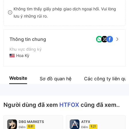
9
7
7
Không tìm thấy giấy phép giao dịch ngoại hối. Vui lòng
lưu ý những rủi ro.
8
8
9
9
Thông tin chung
Khu vực đăng ký
Hoa Kỳ
Thời gian hoạt động
5-10 năm
Website
Sơ đồ quan hệ
Các công ty liên qu
Tên công ty
HTFOX FINANCIAL USA INC
Người dùng đã xem
HTFOX
cũng đã xem..
DBG MARKETS
ATFX
8.81
9.21
Điểm
Điểm