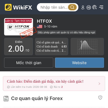
HTFOX
t quản lý
Tạm thời không có giám sát quản lý
0
5-10 năm
Giấy phép giám sát quản lý có dấu hiệu đáng ngờ
1
Lĩnh vực nghiệp vụ đáng ngờ
Nguy cơ rủi ro cao
Điểm
Chỉ số giám sát quản lý
4.78
2
.
0
0
Chỉ số kinh doanh
6.83
/10
Chỉ số kiểm soát rủi ro
2.63
3
1
1
Mốc thời gian
Website
4
2
2
5
3
3
Cảnh báo: Điểm đánh giá thấp, xin hãy cảnh giác!
6
4
4
Lần kiểm tra trước 2026-08-06
Rủi ro
2
7
5
5
Cơ quan quản lý Forex
8
6
6