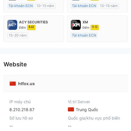
Tài khoản ECN
10-15 năm
Tài khoản ECN
10-15 năm
Đăng ký tại Nước Úc
Đăng ký tại Nước Úc
GP Tạo lập Thị trường Ngoại hối (MM)
GP Tạo lập Thị trường Ngoại hối (MM)
ACY SECURITIES
XM
MT4 Chính thức
MT4 Chính thức
8.62
9.12
Điểm
Điểm
15-20 năm
Tài khoản ECN
Đăng ký tại Nước Úc
15-20 năm
GP Tạo lập Thị trường Ngoại hối (MM)
Đăng ký tại Nước Úc
MT4 Chính thức
GP Tạo lập Thị trường Ngoại hối (MM)
MT4 Chính thức
Website
htfox.us
IP máy chủ
Vị trí Server
8.210.218.67
Trung Quốc
Số lưu hồ sơ
Quốc gia/khu vực phổ biến
--
--