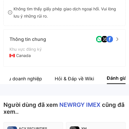
8
9
9
Không tìm thấy giấy phép giao dịch ngoại hối. Vui lòng
lưu ý những rủi ro.
9
Thông tin chung
Khu vực đăng ký
Canada
Thời gian hoạt động
2-5 năm
Đánh giá
 thiệu doanh nghiệp
Hỏi & Đáp về Wiki
Tên công ty
NEWRGY IMEX
Người dùng đã xem
NEWRGY IMEX
cũng đã
xem..
ACY SECURITIES
XM