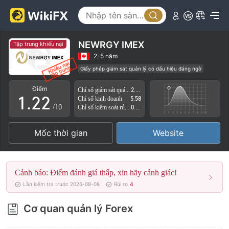
NEWRGY IMEX
Tập trung khiếu nại
0
0
2-5 năm
Giấy phép giám sát quản lý có dấu hiệu đáng ngờ
0
1
1
Lĩnh vực nghiệp vụ đáng ngờ
Nguy cơ rủi ro cao
Điểm
Chỉ số giám sát quản lý
2.91
1
.
2
2
Chỉ số kinh doanh
5.58
/10
Chỉ số kiểm soát rủi ro
0.00
2
3
3
Mốc thời gian
Website
3
4
4
4
5
5
Cảnh báo: Điểm đánh giá thấp, xin hãy cảnh giác!
5
6
6
Lần kiểm tra trước 2026-08-08
Rủi ro
4
6
7
7
Cơ quan quản lý Forex
7
8
8