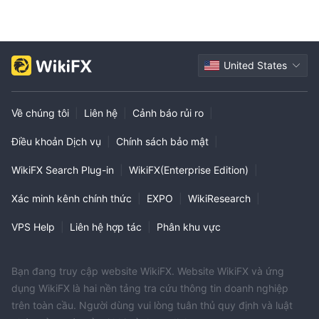
United States
Về chúng tôi
|
Liên hệ
|
Cảnh báo rủi ro
|
Điều khoản Dịch vụ
|
Chính sách bảo mật
|
WikiFX Search Plug-in
|
WikiFX(Enterprise Edition)
|
Xác minh kênh chính thức
|
EXPO
|
WikiResearch
|
VPS Help
|
Liên hệ hợp tác
|
Phân khu vực
Bạn đang truy cập website WikiFX. Website WikiFX và ứng
dụng WikiFX là hai nền tảng tra cứu thông tin doanh nghiệp
trên toàn cầu. Người dùng vui lòng tuân thủ quy định và luật