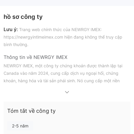
hồ sơ công ty
Lưu ý:
Trang web chính thức của NEWRGY IMEX:
https://newrgyintlmeimex.com hiện đang không thể truy cập
bình thường.
Thông tin về NEWRGY IMEX
NEWRGY IMEX, một công ty chứng khoán được thành lập tại
Canada vào năm 2024, cung cấp dịch vụ ngoại hối, chứng
khoán, hàng hóa và tài sản phái sinh. Nó cung cấp một nền
tảng giao dịch độc quyền cho các nhà giao dịch. Hiện tại, nó
không được quy định.
Ưu điểm và Nhược điểm
Tóm tắt về công ty
NEWRGY IMEX có uy tín không?
2-5 năm
NEWRGY IMEX không được quy định và đã nhận được nhiều