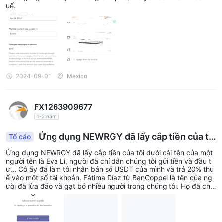
uế.
2024-09-01
Mexico
FX1263909677
1-2 năm
Ứng dụng NEWRGY đã lấy cắp tiền của tô
Tố cáo
i
Ứng dụng NEWRGY đã lấy cắp tiền của tôi dưới cái tên của một
người tên là Eva Li, người đã chỉ dẫn chúng tôi gửi tiền và đầu t
ư... Cô ấy đã làm tôi nhân bản số USDT của mình và trả 20% thu
ế vào một số tài khoản. Fátima Díaz từ BanCoppel là tên của ng
ười đã lừa đảo và gạt bỏ nhiều người trong chúng tôi. Họ đã chặ
n ứng dụng với số tiền chúng tôi có, và chúng tôi không thể rút ti
ền. Chúng tôi cần ai đó hỗ trợ và giúp chúng tôi lấy lại tiền. Tôi đ
ang tải lên bằng chứng về các tài khoản vì tin nhắn đã bị chặn v
à tôi không thể chụp bất cứ điều gì.