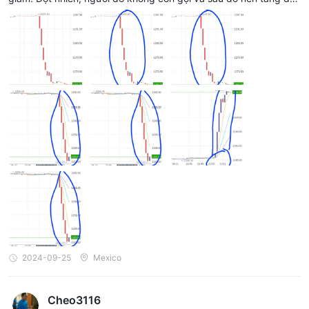
khóa khoản tiền của tôi. Và đột nhiên, toàn bộ số tiền đầu tư đã
biến mất cùng với P/L của Forex.
2024-09-25
Mexico
Cheo3116