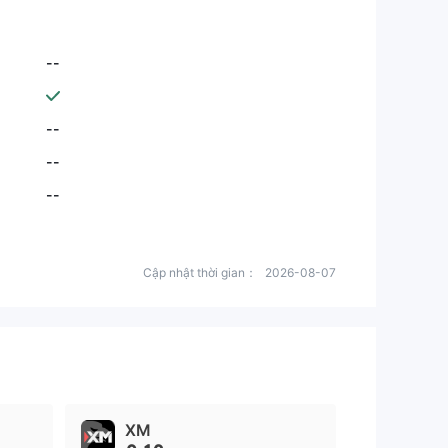
--
--
--
--
Cập nhật thời gian：
2026-08-07
XM