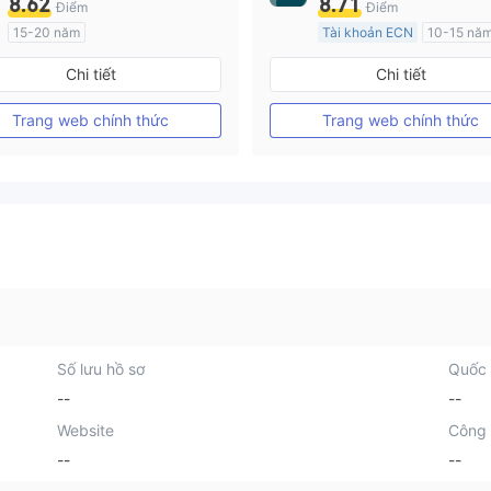
8.62
8.71
Điểm
Điểm
15-20 năm
Tài khoản ECN
10-15 nă
Đăng ký tại Nước Úc
Đăng ký tại Nước Úc
Chi tiết
Chi tiết
GP Tạo lập Thị trường Ngoại hối (MM)
MT4 Chính thức
MT4 Chính thức
Trang web chính thức
Trang web chính thức
Số lưu hồ sơ
Quốc 
--
--
Website
Công 
--
--