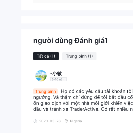
người dùng Đánh giá
1
Tất cả
(1)
Trung bình
(1)
-小敏
6-10 năm
Họ có các yêu cầu tài khoản tối
Trung bình
ngưởng. Và thậm chí đừng để tôi bắt đầu cố 
ốn giao dịch với một nhà môi giới khiến việ
đầu và tránh xa TraderActive. Có rất nhiều 
2023-03-28
Nigeria