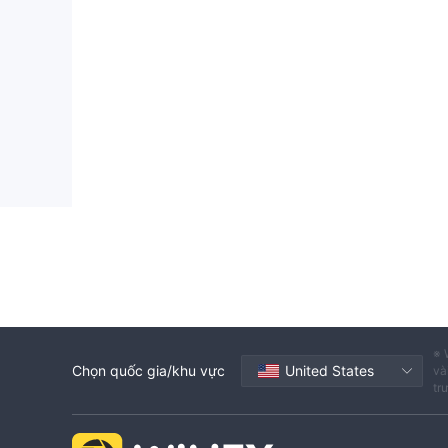
※ 
Chọn quốc gia/khu vực
United States
và
tr