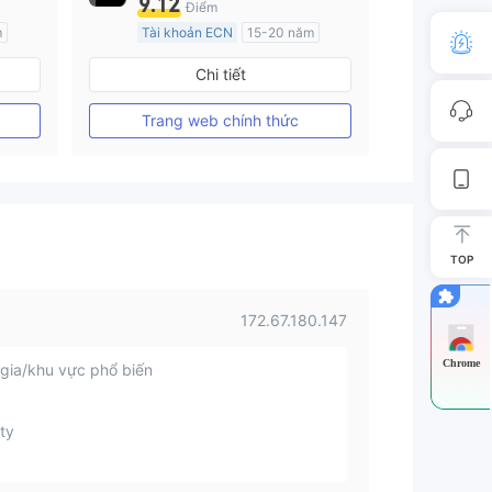
9.12
Điểm
m
Tài khoản ECN
15-20 năm
Đăng ký tại Nước Úc
Chi tiết
GP Tạo lập Thị trường Ngoại hối (MM)
GP Tạo lập Thị trường Ngoại hối (MM)
MT4 Chính thức
Trang web chính thức
TOP
172.67.180.147
Chrome
gia/khu vực phổ biến
ty