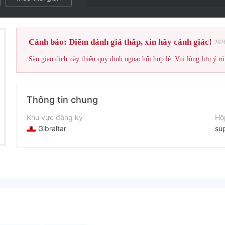
Cảnh báo: Điểm đánh giá thấp, xin hãy cảnh giác!
202
Sàn giao dịch này thiếu quy định ngoại hối hợp lệ. Vui lòng lưu ý rủ
Thông tin chung
Khu vực đăng ký
Hộ
Gibraltar
su
Thời gian hoạt động
Điệ
2-5 năm
+4
Tên công ty
Tr
TraderActive
htt