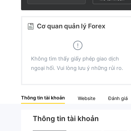
2
6
3
7
Cơ quan quản lý Forex
4
8
5
9
Không tìm thấy giấy phép giao dịch
ngoại hối. Vui lòng lưu ý những rủi ro.
6
7
Thông tin tài khoản
Website
Đánh giá
8
Thông tin tài khoản
9