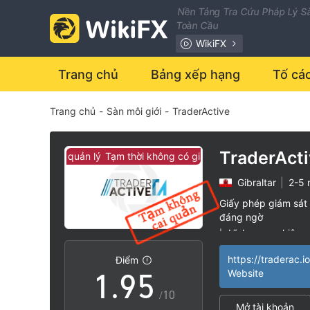
2
Nền Tảng Tra Cứu Pháp Lý Sà
Toàn Cầu
3
WikiFX
4
0
Trang chủ
Bảng xếp hạng
Tố cá
Trang chủ
-
Sàn môi giới
-
TraderActive
5
1
6
2
TraderAct
 có giám sát quản lý
Tạm thời không có giám sát quản lý
Gibraltar
|
2-5
7
3
Giấy phép giám sát 
đáng ngờ
0
8
4
Lĩnh vực nghiệp 
|
Nguy cơ rủi ro ca
|
https://traderac.i
Điểm
1
.
9
5
Website
/10
Mở tài khoản