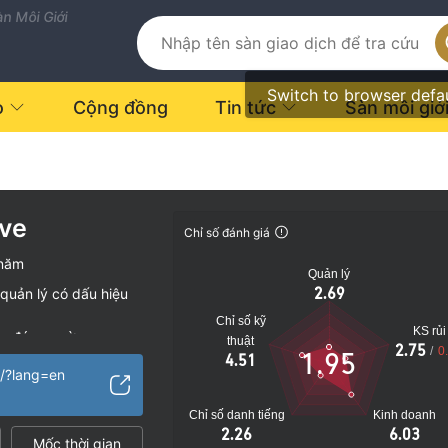
n Môi Giới
Switch to browser defa
o
Cộng đồng
Tin tức
Sàn môi giớ
ive
Chỉ số đánh giá
 năm
Quản lý
2.69
quản lý có dấu hiệu
Chỉ số kỹ
KS rủi
vụ đáng ngờ
thuật
2.75
/
0
1.95
4.51
o
o/?lang=en
Chỉ số danh tiếng
Kinh doanh
2.26
6.03
Mốc thời gian