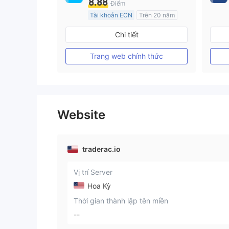
8.88
Điểm
Tài khoản ECN
Trên 20 năm
Đăng ký tại Nước Úc
Chi tiết
GP Tạo lập Thị trường Ngoại hối (MM)
MT4 Chính thức
Trang web chính thức
Website
traderac.io
Vị trí Server
Hoa Kỳ
Thời gian thành lập tên miền
--