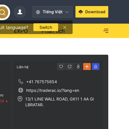
Tiếng Việt
Download
ult language?
Switch
i
EXPO
Phân tích
Liên hệ
+41 767575654
https://traderac.io/?lang=en
 ro
13/1 LINE WALL ROAD, GX11 1 AA GI
.18
LBRATAR.