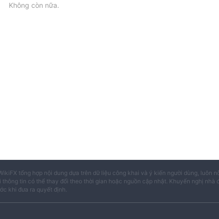
Không còn nữa.
WikiFX tổng hợp nội dung dựa trên dữ liệu công khai và ý kiến người dùng, luôn n
i thông tin có thể thay đổi theo thời gian hoặc nguồn cập nhật. Khuyến nghị nhà 
ước khi đưa ra quyết định.