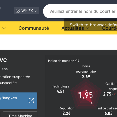
e
WikiFX
Switch to browser defa
n
Communauté
Actualités
Courti
ive
Indice de notation
Indice
5 ans
réglementaire
2.69
ntation suspectée
 suspectée
Gestion
Technologie
tiel
risqu
4.51
1.95
2.75
/
0
o/?lang=en
Réputation
Indice d'affai
2.26
6.03
Time Machine