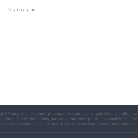
Il n'y en a plus.
ikiFX compile des données provenant de sources publiques et des contributions d
xactitude de ces informations, nous ne garantissons pas leur exhaustivité, leur exac
tement recommandé aux investisseurs de vérifier les informations importantes aup