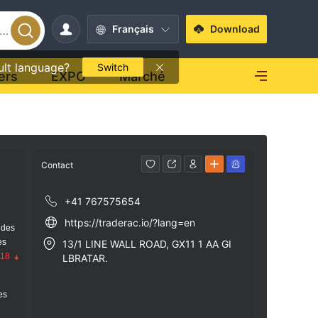
Français
Download
ult language?
Switch
ers
EXPO
Marché
Contact
+41 767575654
https://traderac.io/?lang=en
 des
es
13/1 LINE WALL ROAD, GX11 1 AA GI
.18
LBRATAR.
res