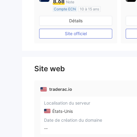
8.68
Note
Compte ECN
10 à 15 ans
Réglementation de Australie
Détails
Market Making (MM)
Etiquette principale MT4
Site officiel
Site web
traderac.io
Localisation du serveur
États-Unis
Date de création du domaine
--