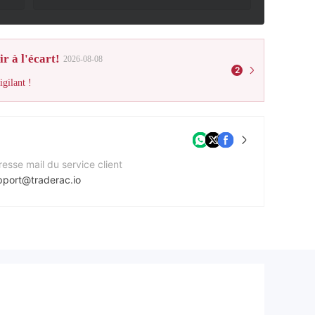
r à l'écart!
2026-08-08
2
gilant !
esse mail du service client
pport@traderac.io
méro de contact
1767575654
e Web de l'entreprise
ps://traderac.io/?lang=en