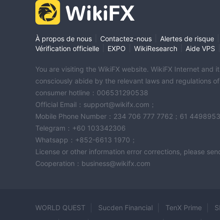
|
|
|
À propos de nous
Contactez-nous
Alertes de risque
|
|
|
Vérification officielle
EXPO
WikiResearch
Aide VPS
You are visiting the WikiFX website. WikiFX Internet and 
consciously abide by the relevant laws and regulations o
consumer hotline：006531290538
Official Email：support@wikifx.com；
Mobile Phone Number：234 706 777 7762；61 449895
Telegram：+60 103342306
Whatsapp：+852-6613 1970；
License or other information error corrections, please s
Cooperation：business@wikifx.com
WORLD QUEST
Sucden Financial
TenX Prime
S