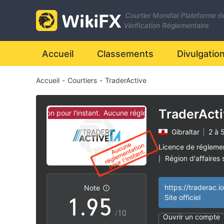
2
Courtier Mondial Plateforme d
3
Vérification Réglementaire
4
0
Accueil
Classements
Divulgatio
Accueil
-
Courtiers
-
TraderActive
5
1
6
2
TraderAct
églementation pour l'instant.
Aucune réglementation pour l'instant.
Gibraltar
|
2 à 
7
3
Licence de régleme
Région d'affaires
|
0
8
4
Risque élevé poten
|
https://traderac.i
Note
1
.
9
5
Site officiel
/10
Ouvrir un compte