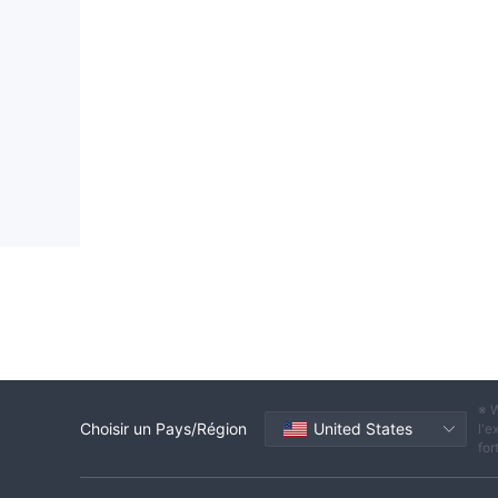
※ W
Choisir un Pays/Région
United States
l'e
for