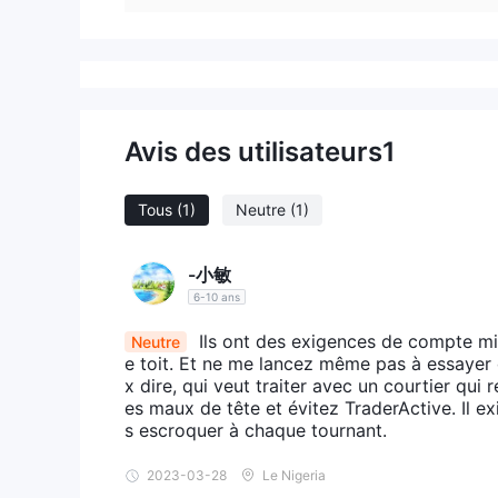
Avis des utilisateurs
1
Tous
(1)
Neutre
(1)
-小敏
6-10 ans
Ils ont des exigences de compte min
Neutre
e toit. Et ne me lancez même pas à essayer 
x dire, qui veut traiter avec un courtier qui 
es maux de tête et évitez TraderActive. Il e
s escroquer à chaque tournant.
2023-03-28
Le Nigeria