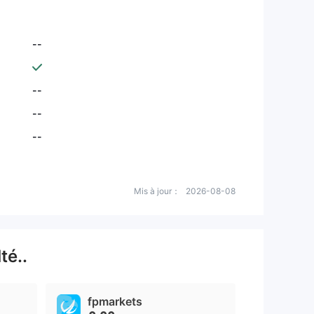
--
--
--
--
Mis à jour：
2026-08-08
té..
fpmarkets