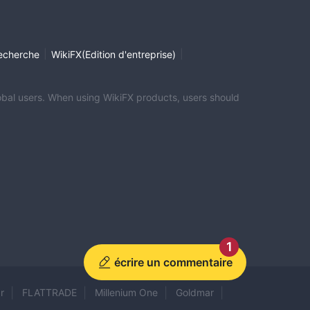
|
|
echerche
WikiFX(Edition d'entreprise)
global users. When using WikiFX products, users should
1
écrire un commentaire
r
FLATTRADE
Millenium One
Goldmar