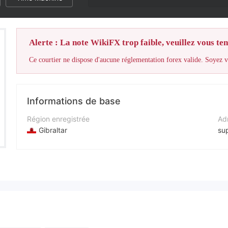
Alerte : La note WikiFX trop faible, veuillez vous teni
Ce courtier ne dispose d'aucune réglementation forex valide. Soyez vi
Informations de base
Région enregistrée
Adr
Gibraltar
su
Période d'exploitation
Nu
2 à 5 ans
+4
Société
Sit
TraderActive
htt