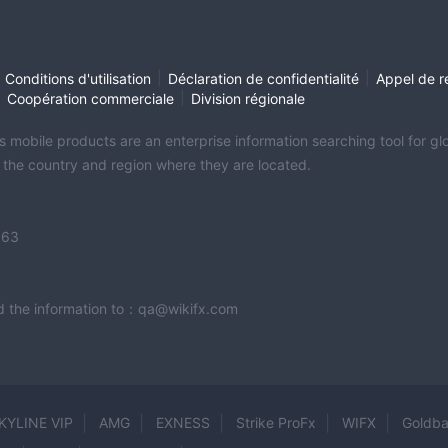
|
|
Conditions d'utilisation
Déclaration de confidentialité
Appel de r
|
|
Coopération commerciale
Division régionale
its mobile products are an enterprise information searching tool for 
f the country and region where they are located.
363
end the information to：qa@wikifx.com
KYLINE VIP
AMG
EXNESS
Strike ProFx
WIFX
Goldba