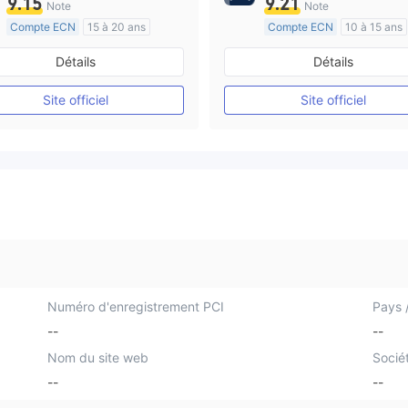
9.15
9.21
Note
Note
Compte ECN
15 à 20 ans
Compte ECN
10 à 15 ans
Réglementation de Australie
Réglementation de Australi
Détails
Détails
Market Making (MM)
Market Making (MM)
Etiquette principale MT4
Etiquette principale MT4
Site officiel
Site officiel
Numéro d'enregistrement PCI
Pays /
--
--
Nom du site web
Socié
--
--