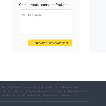
Ce que vous souhaitez évaluer
Veuillez saisir...
Soumettez immédiatement
es utilisateurs. Bien que nous nous efforcions de maintenir
titude ni leur actualité, car elles peuvent devenir obsolètes. Il est
rès de sources officielles avant de prendre toute décision.