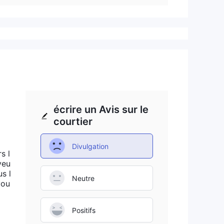
écrire un Avis sur le
courtier
Divulgation
s l
veu
us l
Neutre
vou
Positifs