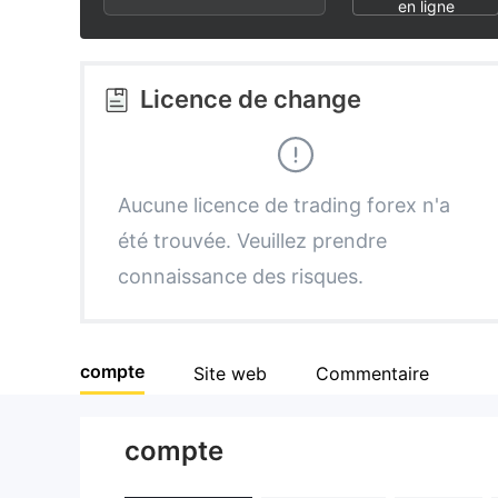
2
6
en ligne
3
7
Licence de change
4
8
5
9
Aucune licence de trading forex n'a
été trouvée. Veuillez prendre
6
connaissance des risques.
7
compte
Site web
Commentaire
8
compte
9