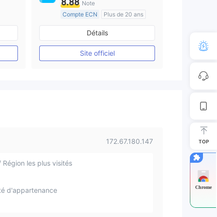
8.88
Note
Compte ECN
Plus de 20 ans
e
Réglementation de Australie
Détails
Market Making (MM)
Etiquette principale MT4
Site officiel
172.67.180.147
TOP
 Région les plus visités
Chrome
té d'appartenance