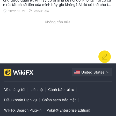
ông được quản lý. Anh ấy có phải là kẻ nói dối không? Tôi có cầ
n rút tất cả số tiền của mình bây giờ không? Ai đó có thể cho tôi
biết câu trả lời?
2022-11-21
Venezuela
Không còn nữa.
United States
Về chúng tôi
|
Liên hệ
|
Cảnh báo rủi ro
|
Điều khoản Dịch vụ
|
Chính sách bảo mật
|
WikiFX Search Plug-in
|
WikiFX(Enterprise Edition)
|