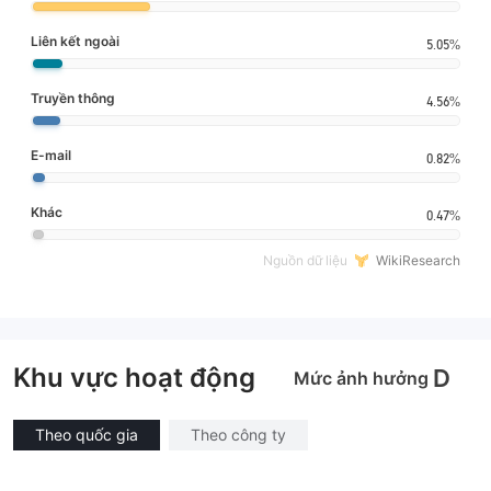
Liên kết ngoài
5.05%
Truyền thông
4.56%
E-mail
0.82%
Khác
0.47%
Nguồn dữ liệu
WikiResearch
Khu vực hoạt động
D
Mức ảnh hưởng
Theo quốc gia
Theo công ty