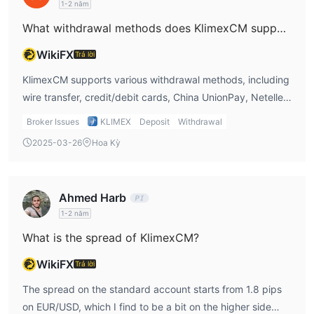
1-2 năm
and looking into further verification before deciding to
What withdrawal methods does KlimexCM support?
trade with them.
WikiFX
Trả lời
KlimexCM supports various withdrawal methods, including
wire transfer, credit/debit cards, China UnionPay, Neteller,
and Skrill. In my opinion, it’s great that there are several
Broker Issues
KLIMEX
Deposit
Withdrawal
options to choose from, especially for traders who want to
2025-03-26
Hoa Kỳ
use more modern methods like Neteller or Skrill. A Klimex
review would typically recommend selecting the method
that best fits your needs.
Ahmed Harb
1-2 năm
What is the spread of KlimexCM?
WikiFX
Trả lời
The spread on the standard account starts from 1.8 pips
on EUR/USD, which I find to be a bit on the higher side