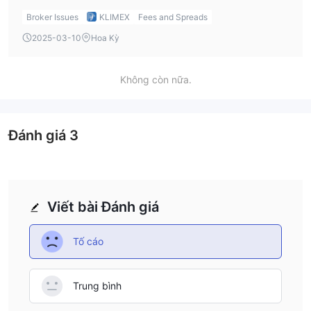
compared to some other brokers. However, if you're
Broker Issues
KLIMEX
Fees and Spreads
looking for lower spreads, the raw spread account might
2025-03-10
Hoa Kỳ
be a better option, with spreads starting from 0.6 pips but
incurring a commission fee of 6 USD per lot. This detail is
important when considering a Klimex review, as it may
Không còn nữa.
affect your trading cost.
Đánh giá
3
Viết bài Đánh giá
Tố cáo
Trung bình