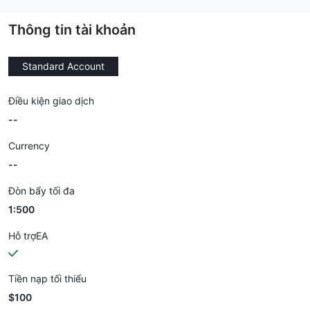
--
Thông tin tài khoản
Standard Account
Điều kiện giao dịch
--
Currency
--
Đòn bẩy tối đa
1:500
Hỗ trợEA
Tiền nạp tối thiểu
$100