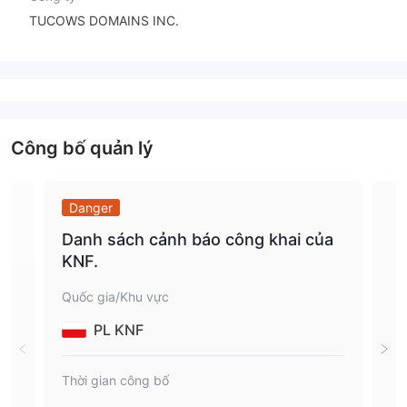
TUCOWS DOMAINS INC.
Công bố quản lý
Danger
Da
Danh sách cảnh báo công khai của
Dan
KNF.
củ
Quốc gia/Khu vực
Quố
PL KNF
Thời gian công bố
Thời