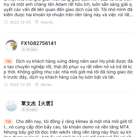
tru và một anh chàng tên Adam rất hữu ích, luôn sẵn sàng giải q
uyết các vấn đề liên quan đến giao dịch của tôi. Tôi nhớ mình đã
kiếm được hai khoản lợi nhuận trên nền tảng này và việc rút tiền
không gặp vấn đề gì.
2022-12-05
Hoa Kỳ
FX1082756141
6-10 năm
Dịch vụ khách hàng xứng đáng năm sao! Họ phải được đà
Tốt
o tạo chuyên nghiệp tốt, thái độ phục vụ rất niềm nở và trả lời kị
p thời. Không giống như các nhà môi giới mà tôi đã từng giao dịc
h trước đây, dịch vụ khách hàng của họ luôn bật và tắt.
2022-12-05
Hà lan
覃文杰【火雲】
6-10 năm
Cho đến nay, tôi đồng ý rằng klimex là một nhà môi giới tố
Tốt
t...nó cung cấp đòn bẩy cao, tài khoản demo và nền tảng MT4.
Nhưng bây giờ tôi đọc trên wikifx rằng nền tảng này thực sự kh