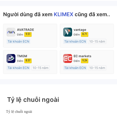
Người dùng đã xem
KLIMEX
cũng đã xem..
AVATRADE
vantage
9.51
8.71
Điểm
Điểm
Tài khoản ECN
Tài khoản ECN
10-15 năm
15-20 năm
Đăng ký tại Nước Úc
Đăng ký tại Nước Úc
GP Tạo lập Thị trường Ngoại hối (MM)
TMGM
EC markets
GP Tạo lập Thị trường Ngoại hối (MM)
MT4 Chính thức
8.57
9.24
Điểm
Điểm
MT4 Chính thức
Tài khoản ECN
10-15 năm
Tài khoản ECN
10-15 năm
Đăng ký tại Nước Úc
Đăng ký tại Nước Úc
GP Tạo lập Thị trường Ngoại hối (MM)
GP Tạo lập Thị trường Ngoại hối (MM)
MT4 Chính thức
MT4 Chính thức
Tỷ lệ chuỗi ngoài