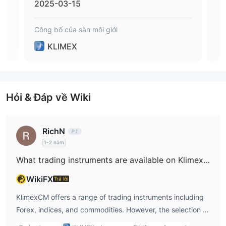
2025-03-15
20
Công bố của sàn môi giới
Công
KLIMEX
Hỏi & Đáp về Wiki
RichN
1-2 năm
What trading instruments are available on KlimexCM?
WikiFX
Trả lời
KlimexCM offers a range of trading instruments including
Forex, indices, and commodities. However, the selection of
tradable assets is more limited compared to other brokers,