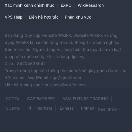
Xác minh kênh chính thức
|
EXPO
|
WikiResearch
|
VPS Help
|
Liên hệ hợp tác
|
Phân khu vực
Bạn đang truy cập website WikiFX. Website WikiFX và ứng
dụng WikiFX là hai nền tảng tra cứu thông tin doanh nghiệp
trên toàn cầu. Người dùng vui lòng tuân thủ quy định và luật
pháp của nước sở tại khi sử dụng dịch vụ.
Zalo：84704536042
Trong trường hợp các thông tin như mã số giấy phép được sửa
đổi, xin vui lòng liên hệ：qa@gmail.com
Liên hệ quảng cáo：business@wikifx.com
GTCFX
CAPPMOREFX
ASIA FUTURE TRADING
9Cents
PFH Markets
Exness
PrimeXBT
Xem thêm
ehamarkets
FXMERIDIAN
LORD PRIME
GZHYS-HEZBIT
Trade Market Limited
Flow Markets