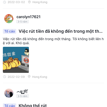
2022-03-02
Hong Kong
carolyn17621
3-5 năm
Việc rút tiền đã không đến trong một thán
Tố cáo
g
Việc rút tiền đã không đến trong một tháng. Tôi không biết liên h
ệ với ai. Khó quá.
2022-02-09
Hong Kong
෴ʚ࿆吖
3-5 năm
Không thể rút
Tố cáo