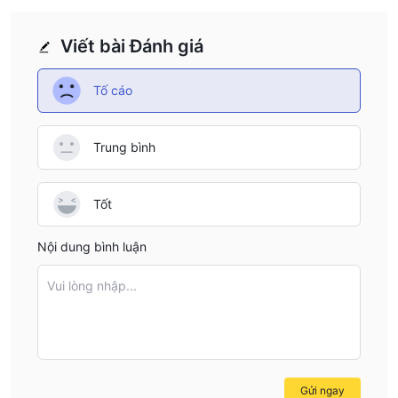
giao dịch cao nhất mà chúng tôi từng gặp cho đến nay. Nếu
bạn đủ ngu ngốc để trở thành khách hàng của SGFX, bạn sẽ trả
Viết bài Đánh giá
10 pip cho mỗi lô tiêu chuẩn được giao dịch, ít nhất là 100 đô la.
Nền tảng giao dịch có sẵn
Tố cáo
Khi nói đến nền tảng giao dịch khả dụng, SGFX cung cấp cho
khách hàng của mình MetaTrader 4 (MT4), có sẵn dưới dạng
ứng dụng tải xuống trên máy tính để bàn và ứng dụng dành
Trung bình
cho thiết bị di động. Nền tảng MT4 được trang bị các công cụ
biểu đồ vững chắc, nhiều chỉ báo tích hợp sẵn, một loạt Expert
Tốt
Advisors (EA) ) và môi trường kiểm tra lại rộng rãi. Ngoài các chỉ
báo và Eas được tạo sẵn, các nhà giao dịch có thể tạo riêng
Nội dung bình luận
cho họ bằng ngôn ngữ lập trình MQL
Nạp & Rút tiền
Vui lòng nhập...
Khách hàng của SGFX chỉ được cung cấp chuyển khoản ngân
hàng làm phương thức thanh toán. Trong khi một số phương
thức ví điện tử phổ biến như Skrill và Neteller không khả dụng.
Không có thêm thông tin về tiền gửi và rút tiền trên trang web
của nó.
Gửi ngay