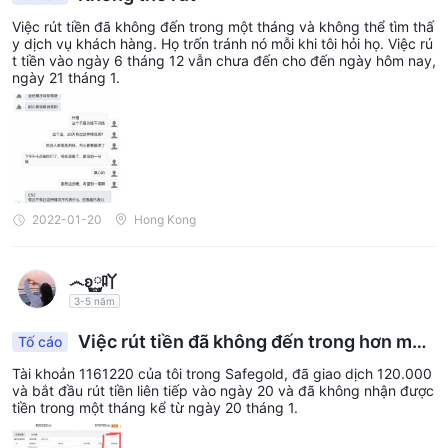
Việc rút tiền đã không đến trong một tháng và không thể tìm thấ
y dịch vụ khách hàng. Họ trốn tránh nó mỗi khi tôi hỏi họ. Việc rú
t tiền vào ngày 6 tháng 12 vẫn chưa đến cho đến ngày hôm nay,
ngày 21 tháng 1.
2022-01-20
Hong Kong
෴ʚ࿆吖
3-5 năm
Việc rút tiền đã không đến trong hơn một
Tố cáo
tháng và dịch vụ khách hàng liên tục trốn tránh v
Tài khoản 1161220 của tôi trong Safegold, đã giao dịch 120.000
à đôi khi không thể tìm thấy chúng
và bắt đầu rút tiền liên tiếp vào ngày 20 và đã không nhận được
tiền trong một tháng kể từ ngày 20 tháng 1.