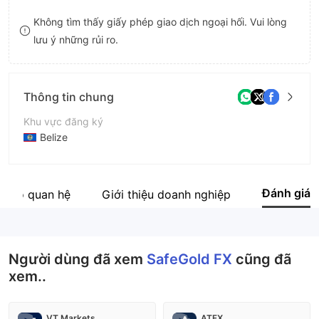
8
Không tìm thấy giấy phép giao dịch ngoại hối. Vui lòng
lưu ý những rủi ro.
9
Thông tin chung
Khu vực đăng ký
Belize
Thời gian hoạt động
5-10 năm
Đánh giá
ơ đồ quan hệ
Giới thiệu doanh nghiệp
Tên công ty
Safe Gold FX
Người dùng đã xem
SafeGold FX
cũng đã
xem..
VT Markets
ATFX