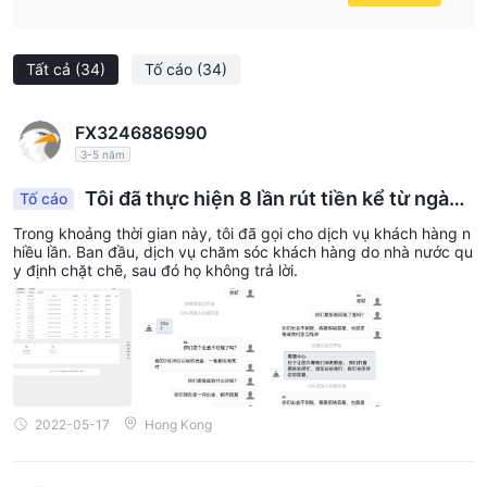
Tất cả
(34)
Tố cáo
(34)
FX3246886990
3-5 năm
Tôi đã thực hiện 8 lần rút tiền kể từ ngày
Tố cáo
28/2 với số tiền là 7.600 USD, đến ngày 17/5 vẫn
Trong khoảng thời gian này, tôi đã gọi cho dịch vụ khách hàng n
chưa nhận được.
hiều lần. Ban đầu, dịch vụ chăm sóc khách hàng do nhà nước qu
y định chặt chẽ, sau đó họ không trả lời.
2022-05-17
Hong Kong