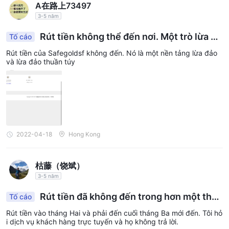
A在路上73497
3-5 năm
Rút tiền không thể đến nơi. Một trò lừa đả
Tố cáo
o thuần túy và táo bạo
Rút tiền của Safegoldsf không đến. Nó là một nền tảng lừa đảo
và lừa đảo thuần túy
2022-04-18
Hong Kong
枯藤（饶斌）
3-5 năm
Rút tiền đã không đến trong hơn một thán
Tố cáo
g
Rút tiền vào tháng Hai và phải đến cuối tháng Ba mới đến. Tôi hỏ
i dịch vụ khách hàng trực tuyến và họ không trả lời.