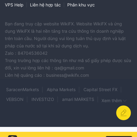
VPS Help
|
Liên hệ hợp tác
|
Phân khu vực
Bạn đang truy cập website WikiFX. Website WikiFX và ứng
dụng WikiFX là hai nền tảng tra cứu thông tin doanh nghiệp
trên toàn cầu. Người dùng vui lòng tuân thủ quy định và luật
pháp của nước sở tại khi sử dụng dịch vụ.
Zalo：84704536042
Trong trường hợp các thông tin như mã số giấy phép được sửa
đổi, xin vui lòng liên hệ：qa@gmail.com
Liên hệ quảng cáo：business@wikifx.com
SaracenMarkets
Alpha Markets
Capital Street FX
VEBSON
INVESTIZO
amari MARKETS
Xem thêm
RG GROUP
InterStellar
Sicher Mayor
NOVUS MARKETS
CMTRADING
BXB
WEALTH-FX
BullishCopyExperts
WISEFXTRADE