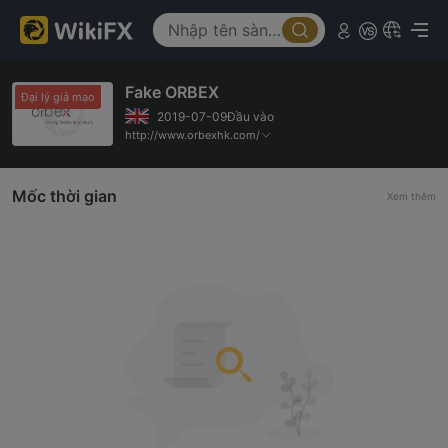
Fake ORBEX
Đại lý giả mạo
2019-07-09Đầu vào
http://www.orbexhk.com/
Mốc thời gian
Xem thêm