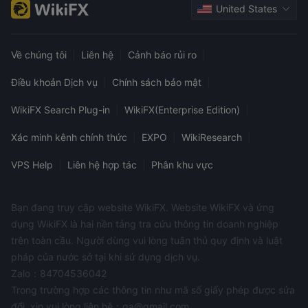
United States
Về chúng tôi
|
Liên hệ
|
Cảnh báo rủi ro
|
Điều khoản Dịch vụ
|
Chính sách bảo mật
|
WikiFX Search Plug-in
|
WikiFX(Enterprise Edition)
|
Xác minh kênh chính thức
|
EXPO
|
WikiResearch
|
VPS Help
|
Liên hệ hợp tác
|
Phân khu vực
Bạn đang truy cập website WikiFX. Website WikiFX và ứng
dụng WikiFX là hai nền tảng tra cứu thông tin doanh nghiệp
trên toàn cầu. Người dùng vui lòng tuân thủ quy định và luật
pháp của nước sở tại khi sử dụng dịch vụ.
Zalo：84704536042
Trong trường hợp các thông tin như mã số giấy phép được sửa
đổi, xin vui lòng liên hệ：qa@gmail.com