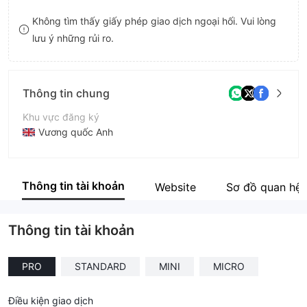
8
Không tìm thấy giấy phép giao dịch ngoại hối. Vui lòng
lưu ý những rủi ro.
9
Thông tin chung
Khu vực đăng ký
Vương quốc Anh
Thời gian hoạt động
2-5 năm
Thông tin tài khoản
Website
Sơ đồ quan hệ
Tên công ty
Global FX Market Ltd
Thông tin tài khoản
PRO
STANDARD
MINI
MICRO
Điều kiện giao dịch