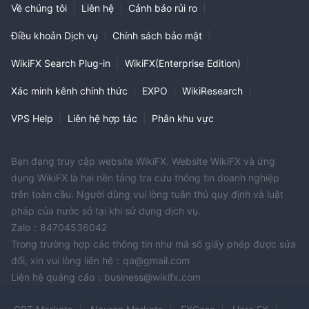
Về chúng tôi
|
Liên hệ
|
Cảnh báo rủi ro
|
Điều khoản Dịch vụ
|
Chính sách bảo mật
|
WikiFX Search Plug-in
|
WikiFX(Enterprise Edition)
|
Xác minh kênh chính thức
|
EXPO
|
WikiResearch
|
VPS Help
|
Liên hệ hợp tác
|
Phân khu vực
Bạn đang truy cập website WikiFX. Website WikiFX và ứng
dụng WikiFX là hai nền tảng tra cứu thông tin doanh nghiệp
trên toàn cầu. Người dùng vui lòng tuân thủ quy định và luật
pháp của nước sở tại khi sử dụng dịch vụ.
Zalo：84704536042
Trong trường hợp các thông tin như mã số giấy phép được sửa
đổi, xin vui lòng liên hệ：qa@gmail.com
Liên hệ quảng cáo：business@wikifx.com