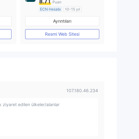
8.71
Puan
ECN Hesabı
10-15 yıl
Düzenleyici Ülke/Bölge: Avustralya
Düzenleyici Ülke/Bölge: Avustralya
Ayrıntıları
Pazar Yapıcılık (MM)
MT4 Tam Lisans
Resmi Web Sitesi
107.180.46.234
 ziyaret edilen ülkeler/alanlar