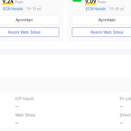
9.24
9.09
Puan
Puan
ECN Hesabı
10-15 yıl
ECN Hesabı
15-20 yıl
Düzenleyici Ülke/Bölge: Avustralya
Ayrıntıları
Ayrıntıları
Pazar Yapıcılık (MM)
Pazar Yapıcılık (MM)
MT4 Tam Lisans
MT4 Tam Lisans
Resmi Web Sitesi
Resmi Web Sitesi
ICP kaydı
En çok
--
--
Web Sitesi
Şirket
--
--