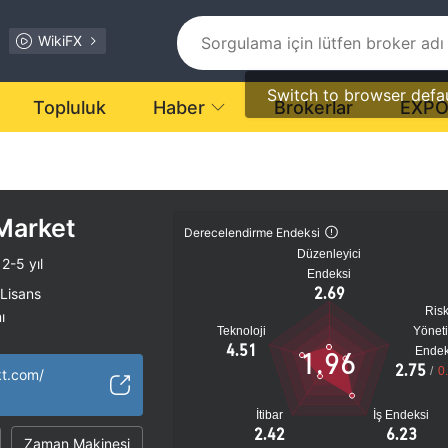
WikiFX
Switch to browser defa
Topluluk
Haber
Brokerlar
EXP
Market
Derecelendirme Endeksi
Düzenleyici
2-5 yıl
Endeksi
2.69
 Lisans
Ris
ı
Teknoloji
Yönet
tansiyel risk
4.51
Endek
1.96
2.75
/
0
kt.com/
İtibar
İş Endeksi
2.42
6.23
Zaman Makinesi