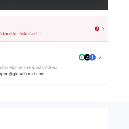
2
tfen riskin farkında olun!
teri Hizmetleri E-posta Adresi
pport@globalfxmkt.com
tişim Numarası
42037711221
ket Web Sitesi
tps://globalfxmkt.com/