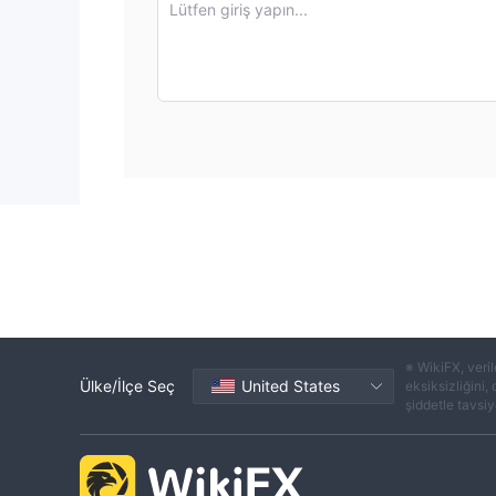
Lütfen giriş yapın...
※ WikiFX, veril
Ülke/İlçe Seç
United States
eksiksizliğini,
şiddetle tavsiye