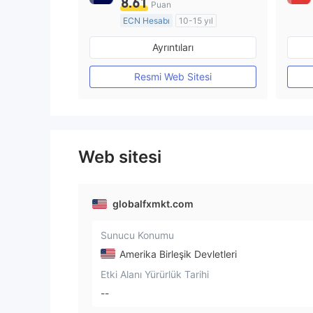
8.61
Puan
ECN Hesabı
10-15 yıl
Düzenleyici Ülke/Bölge: Avustralya
Ayrıntıları
Pazar Yapıcılık (MM)
MT4 Tam Lisans
Resmi Web Sitesi
Web sitesi
globalfxmkt.com
Sunucu Konumu
Amerika Birleşik Devletleri
Etki Alanı Yürürlük Tarihi
--