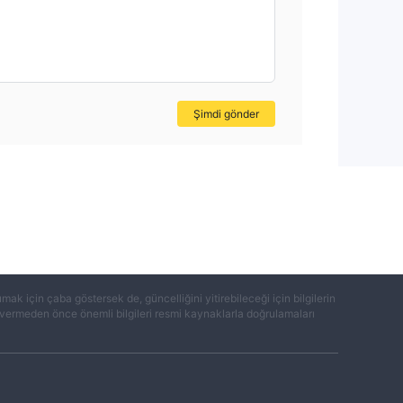
Şimdi gönder
k için çaba göstersek de, güncelliğini yitirebileceği için bilgilerin
ar vermeden önce önemli bilgileri resmi kaynaklarla doğrulamaları