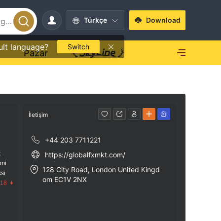
Türkçe
Download
ult language?
Switch
O
Pazar
İletişim
+44 203 7711221
k
https://globalfxmkt.com/
imi
128 City Road, London United Kingd
si
om EC1V 2NX
.18