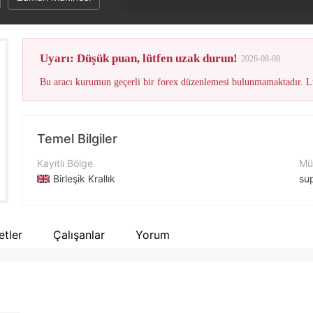
Uyarı: Düşük puan, lütfen uzak durun!
2026-08-08
Bu aracı kurumun geçerli bir forex düzenlemesi bulunmamaktadır. Lü
Temel Bilgiler
Kayıtlı Bölge
Müş
Birleşik Krallık
su
İşletme Dönemi
İle
2-5 yıl
+4
ketler
Çalışanlar
Yorum
Şirket Adı
Şir
Global FX Market Ltd
ht