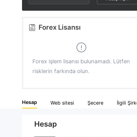
2
7
3
8
Forex Lisansı
4
9
5
Forex işlem lisansı bulunamadı. Lütfen
risklerin farkında olun.
6
7
Hesap
Web sitesi
Şecere
İlgili Şir
8
Hesap
9