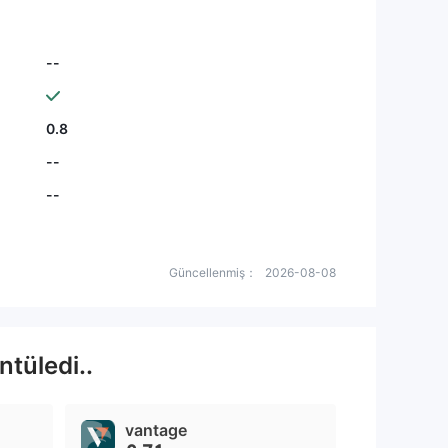
--
0.8
--
--
Güncellenmiş：
2026-08-08
ntüledi..
vantage