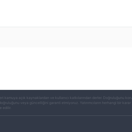
eri kamuya açık kaynaklardan ve kullanıcı katkılarından derler. Doğruluğunu koruma
 doğruluğunu veya güncelliğini garanti etmiyoruz. Yatırımcıların herhangi bir kar
 edilir.