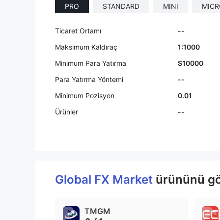
PRO
STANDARD
MINI
MICR
Ticaret Ortamı
--
Maksimum Kaldıraç
1:1000
Minimum Para Yatırma
$10000
Para Yatırma Yöntemi
--
Minimum Pozisyon
0.01
Ürünler
--
Global FX Market
ürününü gör
TMGM