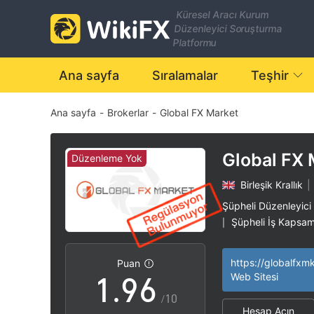
2
Küresel Aracı Kurum
Düzenleyici Soruşturma
3
0
Platformu
4
1
Ana sayfa
Sıralamalar
Teşhir
Ana sayfa
-
Brokerlar
-
Global FX Market
5
2
6
3
Global FX 
Düzenleme Yok
Birleşik Krallık
|
7
4
Şüpheli Düzenleyici
Şüpheli İş Kapsam
|
0
8
5
Yüksek düzeyde po
|
https://globalfxm
Puan
1
.
9
6
Web Sitesi
/10
Hesap Açın