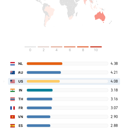
0
2
4
6
8
10
4.38
NL
4.21
AU
4.08
US
3.18
IN
3.16
TH
3.07
FR
2.90
VN
2.88
ES