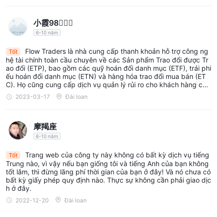
thể đầu cơ trên sự biến động giá của các tài sản vật chất này,
có thể bị ảnh hưởng bởi các yếu tố như cung cầu, sự kiện địa
小霞98
chính trị và dữ liệu kinh tế.
6-10 năm
Ngoại hối (FX):
-
Flow Traders cho phép người giao dịch tham
Flow Traders là nhà cung cấp thanh khoản hỗ trợ công ng
Tốt
gia vào thị trường ngoại hối, nơi các loại tiền tệ được giao dịch
hệ tài chính toàn cầu chuyên về các Sản phẩm Trao đổi được Tr
theo cặp.
ao đổi (ETP), bao gồm các quỹ hoán đổi danh mục (ETF), trái phi
ếu hoán đổi danh mục (ETN) và hàng hóa trao đổi mua bán (ET
Cổ phiếu
-
: Flow Traders cung cấp cơ hội giao dịch cổ phiếu,
C). Họ cũng cung cấp dịch vụ quản lý rủi ro cho khách hàng của
đại diện cho quyền sở hữu trong một công ty. Người giao dịch
mình, bao gồm ngân hàng, nhà quản lý tài sản và công ty thươn
2023-03-17
Đài loan
g mại.
có thể mua và bán cổ phiếu của các công ty niêm yết, nhằm
tận dụng sự biến động giá do hiệu suất công ty, xu hướng thị
摩羯座
trường và tâm lý nhà đầu tư tạo ra.
6-10 năm
Tài sản kỹ thuật số:
-
Flow Traders cung cấp giao dịch trong
các tài sản kỹ thuật số như tiền điện tử như Bitcoin, Ethereum
Trang web của công ty này không có bất kỳ dịch vụ tiếng
Tốt
và các mã thông báo dựa trên blockchain khác.
Trung nào, vì vậy nếu bạn giống tôi và tiếng Anh của bạn không
tốt lắm, thì đừng lãng phí thời gian của bạn ở đây! Và nó chưa có
Thu nhập cố định:
-
Flow Traders cho phép người giao dịch
bất kỳ giấy phép quy định nào. Thực sự không cần phải giao dịc
giao dịch các công cụ nợ thu nhập cố định như trái phiếu chính
h ở đây.
phủ, trái phiếu doanh nghiệp và các công cụ nợ khác.
2022-12-20
Đài loan