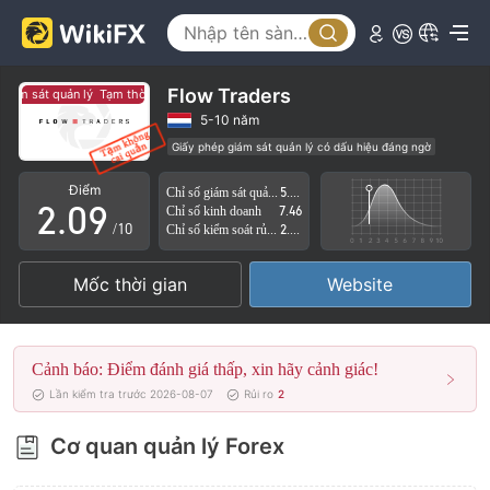
4
5
6
Flow Traders
ám sát quản lý
Tạm thời không có giám sát quản lý
0
7
5-10 năm
Giấy phép giám sát quản lý có dấu hiệu đáng ngờ
1
8
Nguy cơ rủi ro cao
Điểm
Chỉ số giám sát quản lý
5.10
2
.
0
9
Chỉ số kinh doanh
7.46
/10
Chỉ số kiểm soát rủi ro
2.88
3
1
Mốc thời gian
Website
4
2
5
3
Cảnh báo: Điểm đánh giá thấp, xin hãy cảnh giác!
6
4
Lần kiểm tra trước 2026-08-07
Rủi ro
2
7
5
Cơ quan quản lý Forex
8
6