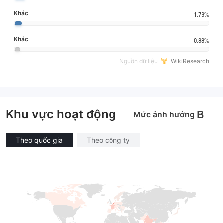
Khác
1.73%
Khác
0.88%
Nguồn dữ liệu
WikiResearch
Khu vực hoạt động
B
Mức ảnh hưởng
Theo quốc gia
Theo công ty