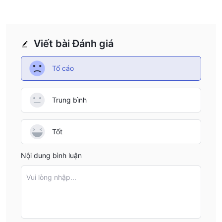
mặt toàn cầu và cung cấp thanh khoản trên các sàn giao dịch
và nền tảng giao dịch trên toàn thế giới.
- Dễ tiếp cận: Flow Traders hoạt động 24 giờ một ngày, cung
Viết bài Đánh giá
cấp cho nhà đầu tư cơ hội giao dịch vào bất kỳ thời điểm nào,
ngay cả ngoài giờ giao dịch tiêu chuẩn.
Tố cáo
Nhược điểm của Flow Traders:
- Thiếu quy định: Flow Traders hoạt động mà không có bất kỳ
Trung bình
quy định hợp lệ nào, điều này gây ra rủi ro đáng kể cho nhà đầu
tư vì không có chính phủ hoặc cơ quan tài chính giám sát hoạt
động của họ.
Tốt
- Điều kiện giao dịch không rõ ràng: Một số khía cạnh của giao
Nội dung bình luận
dịch trên nền tảng, chẳng hạn như spread, phí giao dịch, swap,
loại tài khoản và phương thức gửi tiền, không minh bạch hoặc
Vui lòng nhập...
được thông báo rõ ràng cho nhà đầu tư, dẫn đến sự không
chắc chắn.
Flow Traders có phải là hợp pháp hay lừa đảo không?