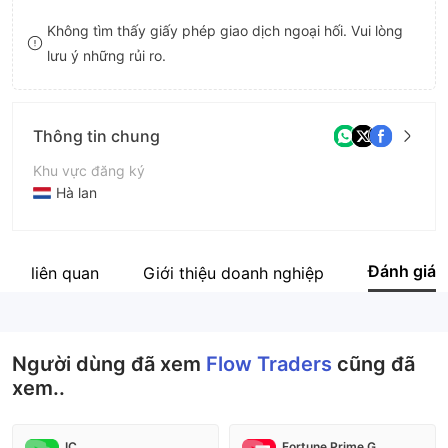
9
7
Không tìm thấy giấy phép giao dịch ngoại hối. Vui lòng
lưu ý những rủi ro.
8
9
Thông tin chung
Khu vực đăng ký
Hà lan
Thời gian hoạt động
5-10 năm
Đánh giá
 ty liên quan
Giới thiệu doanh nghiệp
Tên công ty
Flow Traders
Người dùng đã xem
Flow Traders
cũng đã
xem..
IC
Fortune Prime Global