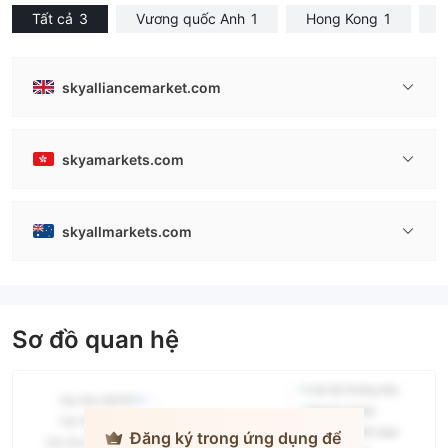
Tất cả
3
Vương quốc Anh
1
Hong Kong
1
N
skyalliancemarket.com
skyamarkets.com
skyallmarkets.com
Sơ đồ quan hệ
Đăng ký trong ứng dụng để