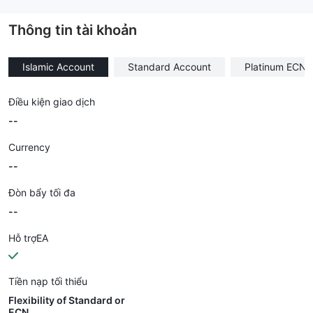
--
Thông tin tài khoản
Islamic Account
Standard Account
Platinum ECN 
Điều kiện giao dịch
--
Currency
--
Đòn bẩy tối đa
--
Hỗ trợEA
Tiền nạp tối thiểu
Flexibility of Standard or
ECN