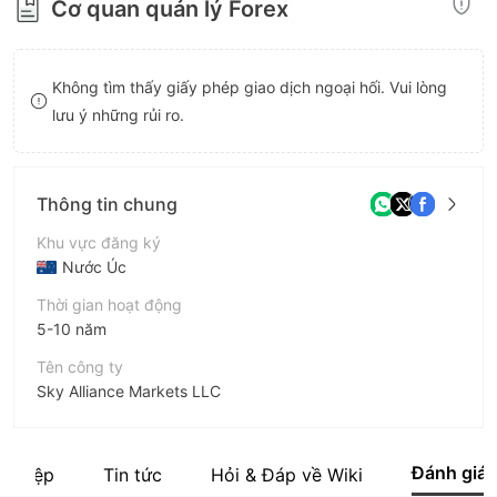
Cơ quan quản lý Forex
8
9
9
9
Không tìm thấy giấy phép giao dịch ngoại hối. Vui lòng
lưu ý những rủi ro.
Thông tin chung
Khu vực đăng ký
Nước Úc
Thời gian hoạt động
5-10 năm
Tên công ty
Sky Alliance Markets LLC
Viết tắt
Sky Alliance Markets
Đánh giá
 nghiệp
Tin tức
Hỏi & Đáp về Wiki
Nhân viên doanh nghiệp