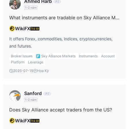
Ahmed Harb
có thể tận hưởng các điều kiện giao dịch tương tự như các tài
1-2 năm
khoản Tiêu chuẩn và ECN trong khi tuân thủ niềm tin tôn giáo
What instruments are tradable on Sky Alliance Markets?
của mình.
Kích thước lô tối thiểu cho tất cả các loại tài khoản là
WikiFX
Trả lời
0.01 lô
, mang lại tính linh hoạt trong kích thước giao dịch. Đối
It offers Forex, commodities, indices, cryptocurrencies,
với đơn vị tiền tệ cơ sở, Sky Alliance Markets hỗ trợ nhiều lựa
and futures.
USD, GBP, EUR, AUD và NZD
chọn, bao gồm
. Điều này cho
phép nhà giao dịch chọn đơn vị tiền tệ cơ sở phù hợp với sở
Broker Issues
Sky Alliance Markets
Instruments
Account
thích và yêu cầu giao dịch của họ.
Platform
Leverage
tài khoản demo
Hơn nữa, Sky Alliance Markets cung cấp
, cho
2025-07-19
Hoa Kỳ
phép các nhà giao dịch thực hành chiến lược và làm quen với
các nền tảng giao dịch mà không rủi ro tiền thật. Tài khoản
demo mô phỏng điều kiện thị trường thực tế và cung cấp môi
Sanford
trường không rủi ro cho các nhà giao dịch tích lũy kinh nghiệm
1-2 năm
và kiểm tra kỹ năng giao dịch của mình.
Does Sky Alliance accept traders from the US?
Đòn bẩy
WikiFX
Trả lời
Sky Alliance Markets cung cấp các mức đòn bẩy khác nhau