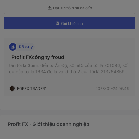
Đầu tư mô hình đa cấp
Gửi khiếu nại
Đã xử lý
  Profit FXcông ty froud 
tên tôi là Sumit đến từ Ấn Độ, số mt5 của tôi là 201096, số
dư của tôi là 1634 đô la và id thứ 2 của tôi là 2132648590-
7000 đô la, siêu báo giá được hỗ trợ Mr jagtap, anh ấy là
bạn thân nhất của nhóm meta, ông manoj thưa ngài và
FOREX TRADER1
2023-01-24 06:46
không có sự trợ giúp nào đối với meta, tôi có tất cả gửi
proff nhưng không trả lời meta và tất cả màn hình video
Profit FX · Giới thiệu doanh nghiệp