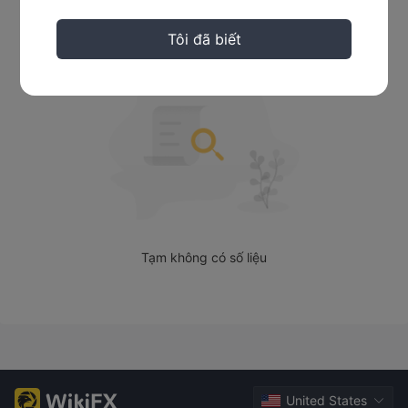
Tin tức
1:200. tuy nhiên, điều quan trọng cần lưu ý là Profit FX là một
nhà môi giới không có giấy phép, có thể gây ra rủi ro và lo
Tôi đã biết
ngại về sự an toàn và bảo mật của tiền. các nhà giao dịch nên
xem xét cẩn thận các yếu tố này và tiến hành nghiên cứu kỹ
lưỡng trước khi tham gia vào các hoạt động giao dịch với
Profit FX .
là Profit FX hợp pháp?
không có giấy phép
Profit FXlà một
nhà môi giới, và đó là
giao dịch rủi ro với nó. nên thận trọng khi xem xét giao dịch
với Profit FX , vì nhà môi giới này hoạt động mà không có giấy
phép. giao dịch với một nhà môi giới không có giấy phép tiềm
Tạm không có số liệu
ẩn những rủi ro cố hữu và gây lo ngại về sự an toàn và bảo
mật của các quỹ. các cơ quan quản lý đóng một vai trò quan
trọng trong việc giám sát và điều chỉnh hoạt động của các
nhà môi giới, đảm bảo tuân thủ các tiêu chuẩn ngành và bảo
vệ lợi ích của các nhà giao dịch.
chọn giao dịch với một nhà môi giới không có giấy phép,
United States