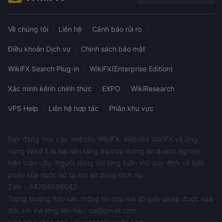
chẳng hạn như Profit FX có nghĩa là thiếu sự giám sát theo
quy định và trách nhiệm giải trình. sự thiếu giám sát này có
thể dẫn đến các vấn đề tiềm ẩn như bảo vệ quỹ của khách
Về chúng tôi
|
Liên hệ
|
Cảnh báo rủi ro
|
hàng không đầy đủ, thực tiễn giao dịch không công bằng và
Điều khoản Dịch vụ
|
Chính sách bảo mật
|
các cách giải quyết tranh chấp hạn chế. trong trường hợp có
bất kỳ tranh chấp hoặc vấn đề tài chính nào, các nhà giao
WikiFX Search Plug-in
|
WikiFX(Enterprise Edition)
|
dịch có thể gặp khó khăn trong việc tìm kiếm quyền truy đòi
Xác minh kênh chính thức
|
EXPO
|
WikiResearch
|
hoặc thu hồi tiền của họ.
VPS Help
|
Liên hệ hợp tác
|
Phân khu vực
Ưu và nhược điểm
Profit FXlà nhà cung cấp dịch vụ giao dịch cung cấp cả ưu
điểm và nhược điểm để các nhà giao dịch cân nhắc. điều
Bạn đang truy cập website WikiFX. Website WikiFX và ứng
quan trọng là phải đánh giá các yếu tố này dựa trên sở thích
dụng WikiFX là hai nền tảng tra cứu thông tin doanh nghiệp
trên toàn cầu. Người dùng vui lòng tuân thủ quy định và luật
và yêu cầu cá nhân. đây là bảng chi tiết cho thấy những ưu và
pháp của nước sở tại khi sử dụng dịch vụ.
nhược điểm của Profit FX :
Zalo：84704536042
Công cụ thị trường
Trong trường hợp các thông tin như mã số giấy phép được sửa
đổi, xin vui lòng liên hệ：qa@gmail.com
Profit FXquảng cáo rằng nó cung cấp hơn 70 công cụ giao