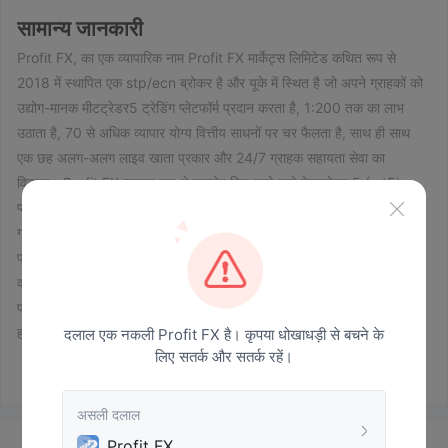
सामान्य जानकारी
Profit FX, का एक व्यापारिक नाम Profit FX मार्केट्स लिमिटेड कथित रूप से
2018 में स्थापित एक stp/ecn ब्रोकर है और यूके में स्थित है जो अपने ग्राहकों को
उद्योग-मानक मीटट्रेडर5 ट्रेडिंग प्लेटफॉर्म प्रदान करता है, 1:200 तक का लाभ
उठाता है, 70 से अधिक व्यापार योग्य वित्तीय साधनों पर चर फैलता है, साथ ही साथ
एक छह अलग-अलग लाइव खाता प्रकार और 24/7 ग्राहक सहायता सेवा का
विकल्प। Profit FX व्यापक रूप से उपयोग किए जाने वाले मेटाट्रेडर 5 (mt5)
प्लेटफॉर्म के प्राथमिक विकल्प के साथ उन्नत ट्रेडिंग प्लेटफॉर्म के माध्यम से अपने
ग्राहकों को बेहतर ट्रेडिंग अनुभव प्रदान करना है। ब्रोकर कई प्रकार के खाता
प्रदान करता है, जैसे कि स्टार्टर, प्रो और प्राइम, विभिन्न स्तरों के अनुभव और पूंजी
वाले व्यापारियों के लिए। इसके अलावा, ब्रोकर डेमो अकाउंट भी प्रदान करता है। यह
प्रतिस्पर्धी स्प्रेड, कमीशन-मुक्त ट्रेडिंग और 1:200 तक का लाभ प्रदान करता है।
हालाँकि, यह ध्यान रखना महत्वपूर्ण है Profit FX एक बिना लाइसेंस वाला ब्रोकर है,
दलाल एक नकली Profit FX है। कृपया धोखाधड़ी से बचने के
लिए सतर्क और सतर्क रहें।
जो धन की सुरक्षा और सुरक्षा के संबंध में जोखिम और चिंताएं पैदा कर सकता है।
व्यापारियों को इन कारकों पर सावधानी से विचार करना चाहिए और व्यापारिक
गतिविधियों में शामिल होने से पहले पूरी तरह से शोध करना चाहिए Profit FX .
असली दलाल
Profit FX