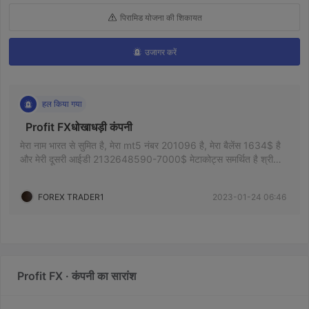
पिरामिड योजना की शिकायत
उजागर करें
हल किया गया
  Profit FXधोखाधड़ी कंपनी 
मेरा नाम भारत से सुमित है, मेरा mt5 नंबर 201096 है, मेरा बैलेंस 1634$ है
और मेरी दूसरी आईडी 2132648590-7000$ मेटाकोट्स समर्थित है श्री
जगताप वह मेटा टीम के लिए सबसे अच्छे दोस्त हैं श्रीमान मनोज सर और मेटा में
कोई मदद नहीं है, मेरे पास सभी प्रोफ भेजने के लिए है लेकिन मेटा और सभी
FOREX TRADER1
2023-01-24 06:46
वीडियो स्क्रीन का कोई जवाब नहीं
Profit FX · कंपनी का सारांश