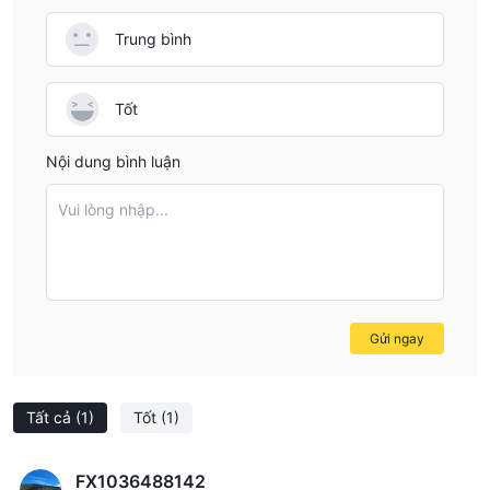
lợi ích của các nhà giao dịch mà còn thúc đẩy các phương thức
giao dịch công bằng và ổn định thị trường.
Trung bình
JMC Capital không chỉ hoạt động dưới sự giám sát của Ủy ban
Chứng khoán và Hợp đồng tương lai (SFC) của Hồng Kông với
Tốt
giấy phép giao dịch chứng khoán (Số giấy phép: BMR281), mà
vượt qua các yêu cầu quy định của SFC
còn
.
Nội dung bình luận
Điều này có nghĩa là nền tảng vượt xa các nghĩa vụ quy định
tiêu chuẩn, thể hiện cam kết duy trì mức độ tuân thủ và tính
Vui lòng nhập...
toàn vẹn cao nhất trong hoạt động của mình. Đối với các nhà
giao dịch, tình trạng quy định nâng cao này cung cấp một lớp
tin cậy và đảm bảo bổ sung về độ tin cậy và đáng tin cậy của
nền tảng.
Gửi ngay
Ưu điểm và Nhược điểm
Ưu điểm:
Quản lý giám sát của SFC:
Điều này đảm bảo rằng JMC
Tất cả
(1)
Tốt
(1)
Capital hoạt động trong khuôn khổ quy định được đặt ra bởi Ủy
ban Chứng khoán và Hợp đồng tương lai của Hồng Kông, mang
FX1036488142
lại sự an toàn và niềm tin cho các nhà giao dịch.