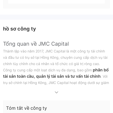
hồ sơ công ty
Tổng quan về JMC Capital
Thành lập vào năm 2017, JMC Capital là một công ty tài chính
và đầu tư có trụ sở tại Hồng Kông, chuyên cung cấp dịch vụ tài
chính tùy chỉnh cho cá nhân và tổ chức có giá trị ròng cao.
phân bổ
Công ty cung cấp một loạt dịch vụ đa dạng, bao gồm
tài sản toàn cầu, quản lý tài sản và tư vấn tài chính
. Với
trụ sở chính tại Hồng Kông, JMC Capital hoạt động dưới sự giám
sát quy định của Ủy ban Chứng khoán và Hợp đồng tương lai
(SFC), đảm bảo tuân thủ các tiêu chuẩn đã được thiết lập.
Trong khi dịch vụ tài chính được tùy chỉnh phù hợp với nhu cầu
Tóm tắt về công ty
cụ thể của khách hàng, những ưu điểm của nền tảng này bao