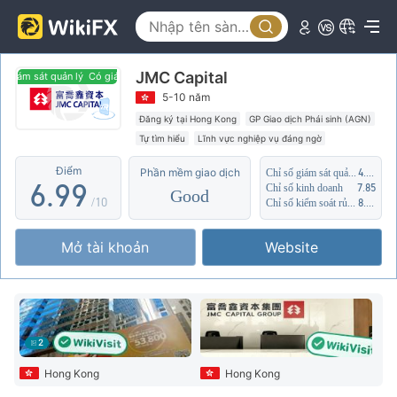
1
4
4
2
5
5
JMC Capital
3
6
6
giám sát quản lý
Có giám sát quản lý
5-10 năm
4
7
7
Đăng ký tại Hong Kong
GP Giao dịch Phái sinh (AGN)
Tự tìm hiểu
Lĩnh vực nghiệp vụ đáng ngờ
5
8
8
Điểm
Phần mềm giao dịch
Chỉ số giám sát quản lý
4.97
6
.
9
9
Chỉ số kinh doanh
7.85
Good
/10
Chỉ số kiểm soát rủi ro
8.31
7
Mở tài khoản
Website
8
9
2
Hong Kong
Hong Kong