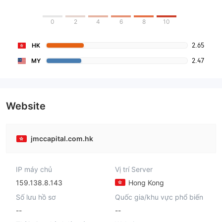
0
2
4
6
8
10
2.65
HK
2.47
MY
Website
jmccapital.com.hk
IP máy chủ
Vị trí Server
159.138.8.143
Hong Kong
Số lưu hồ sơ
Quốc gia/khu vực phổ biến
--
--