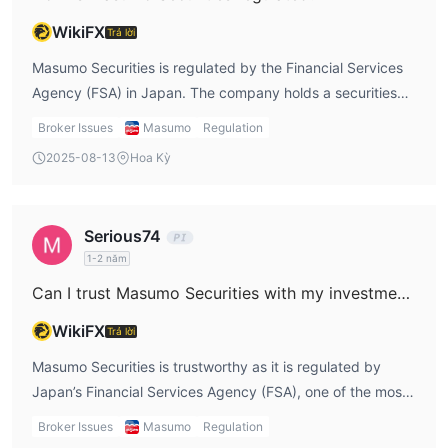
WikiFX
Trả lời
Masumo Securities is regulated by the Financial Services
Agency (FSA) in Japan. The company holds a securities
business license, registered under the Director of the
Broker Issues
Masumo
Regulation
Hokuriku Financial Bureau (Kinsho) No. 12. This regulatory
2025-08-13
Hoa Kỳ
oversight ensures that Masumo adheres to strict financial
laws, offering a high level of protection for investors. The
license number is 北陸財務局長（金商）第12号, which
Serious74
confirms the firm’s compliance with local regulations
1-2 năm
designed to safeguard investor interests.
Can I trust Masumo Securities with my investments?
WikiFX
Trả lời
Masumo Securities is trustworthy as it is regulated by
Japan’s Financial Services Agency (FSA), one of the most
reputable financial authorities. The FSA ensures that
Broker Issues
Masumo
Regulation
brokers follow legal guidelines to protect client funds.