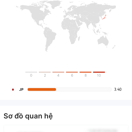
0
2
4
6
8
10
3.40
JP
Sơ đồ quan hệ