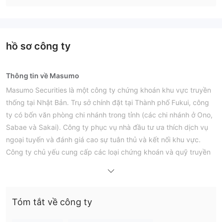
hồ sơ công ty
Thông tin về Masumo
Masumo Securities là một công ty chứng khoán khu vực truyền
thống tại Nhật Bản. Trụ sở chính đặt tại Thành phố Fukui, công
ty có bốn văn phòng chi nhánh trong tỉnh (các chi nhánh ở Ono,
Sabae và Sakai). Công ty phục vụ nhà đầu tư ưa thích dịch vụ
ngoại tuyến và đánh giá cao sự tuân thủ và kết nối khu vực.
Công ty chủ yếu cung cấp các loại chứng khoán và quỹ truyền
thống, với hoạt động kinh doanh bao gồm giao dịch các sản
phẩm tài chính như cổ phiếu, trái phiếu và quỹ đầu tư. Trụ sở
chính đặt tại Thành phố Fukui, công ty hoạt động bốn văn
Tóm tắt về công ty
phòng chi nhánh trong tỉnh (các chi nhánh ở Ono, Sabae và
Sakai).