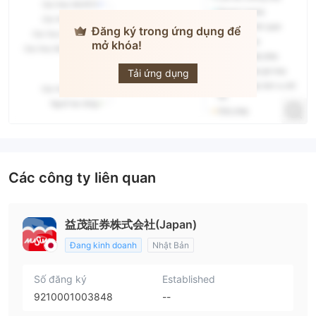
Đăng ký trong ứng dụng để
mở khóa!
Masumo
Tải ứng dụng
Các công ty liên quan
益茂証券株式会社(Japan)
Đang kinh doanh
Nhật Bản
Số đăng ký
Established
9210001003848
--