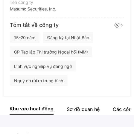
Tên công ty
Masumo Securities, Inc.
Viết tắt
Tóm tắt về công ty
5
Masumo
Nhân viên doanh nghiệp
15-20 năm
Đăng ký tại Nhật Bản
45
GP Tạo lập Thị trường Ngoại hối (MM)
Lĩnh vực nghiệp vụ đáng ngờ
Nguy cơ rủi ro trung bình
Khu vực hoạt động
Sơ đồ quan hệ
Các công