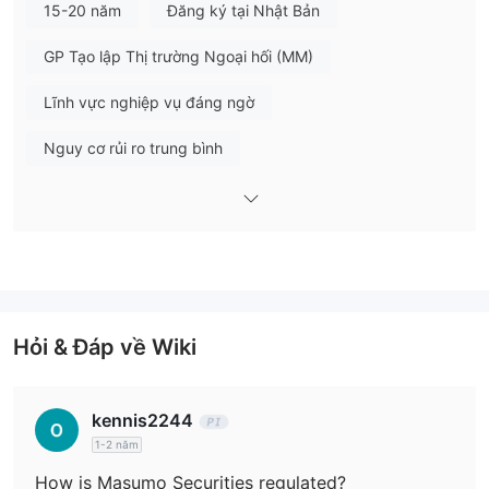
15-20 năm
Đăng ký tại Nhật Bản
Ưu điểm và Nhược điểm
Masumo Có Uy tín không?
GP Tạo lập Thị trường Ngoại hối (MM)
Masumo Securities sở hữu giấy phép kinh doanh chứng khoán
do Cơ quan Dịch vụ Tài chính Nhật Bản (FSA) cấp (Số đăng ký:
Lĩnh vực nghiệp vụ đáng ngờ
Giám đốc Cục Tài chính Hokuriku (Kinsho) Số 12), và số giấy
phép là 北陸財務局長（金商）第12号.
Nguy cơ rủi ro trung bình
Tôi có thể Giao dịch gì trên Masumo?
Các sản phẩm có thể giao dịch của Masumo bao gồm cổ phiếu,
trái phiếu và quỹ đầu tư, cũng như dịch vụ môi giới bảo hiểm
nhân thọ và dịch vụ đại lý liên quan đến chứng khoán.
Hỏi & Đáp về Wiki
kennis2244
1-2 năm
How is Masumo Securities regulated?