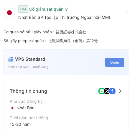
9
Có giám sát quản lý
FSA
Nhật Bản GP Tạo lập Thị trường Ngoại hối (MM)
Cơ quan sở hữu giấy phép：益茂証券株式会社
Số giấy phép cai quản：北陸財務局長（金商）第12号
VPS Standard
Open
1*CPU / 1GRam / 40GỔ cứng
Thông tin chung
Khu vực đăng ký
Nhật Bản
Thời gian hoạt động
15-20 năm