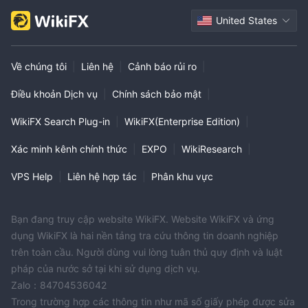
United States
Về chúng tôi
|
Liên hệ
|
Cảnh báo rủi ro
|
Điều khoản Dịch vụ
|
Chính sách bảo mật
|
WikiFX Search Plug-in
|
WikiFX(Enterprise Edition)
|
Xác minh kênh chính thức
|
EXPO
|
WikiResearch
|
VPS Help
|
Liên hệ hợp tác
|
Phân khu vực
Bạn đang truy cập website WikiFX. Website WikiFX và ứng
dụng WikiFX là hai nền tảng tra cứu thông tin doanh nghiệp
trên toàn cầu. Người dùng vui lòng tuân thủ quy định và luật
pháp của nước sở tại khi sử dụng dịch vụ.
Zalo：84704536042
Trong trường hợp các thông tin như mã số giấy phép được sửa