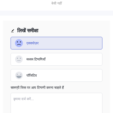
predictability in their investment costs. Another significant
बेसी नहीं
issue is that Masumo does not specify which trading
platform it uses, making it difficult for traders to determine
whether it offers the tools and resources needed for
modern trading, like MT4 or MT5. Furthermore, the firm
लिखें समीक्षा
does not provide detailed information about its deposit
and withdrawal processes, which adds to the uncertainty.
एक्सपोज़र
While Masumo Securities excels in offering traditional
securities and in-person services, these missing details
मध्यम टिप्पणियाँ
may not be suitable for those who prefer advanced
platforms and complete transparency.
पॉजिटिव
सामग्री जिस पर आप टिप्पणी करना चाहते हैं
कृपया दर्ज करें...