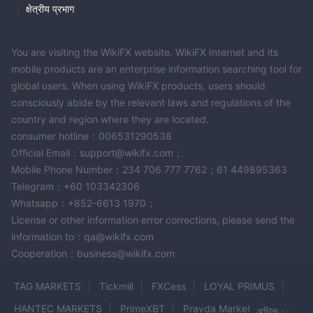
|
क्षेत्रीय प्रभाग
You are visiting the WikiFX website. WikiFX Internet and its
mobile products are an enterprise information searching tool for
global users. When using WikiFX products, users should
consciously abide by the relevant laws and regulations of the
country and region where they are located.
consumer hotline：006531290538
Official Email：support@wikifx.com；
Mobile Phone Number：234 706 777 7762；61 449895363
Telegram：+60 103342306
Whatsapp：+852-6613 1970；
License or other information error corrections, please send the
information to：qa@wikifx.com
Cooperation：business@wikifx.com
TAG MARKETS
Tickmill
FXCess
LOYAL PRIMUS
HANTEC MARKETS
PrimeXBT
Pravda Markets
अधिक