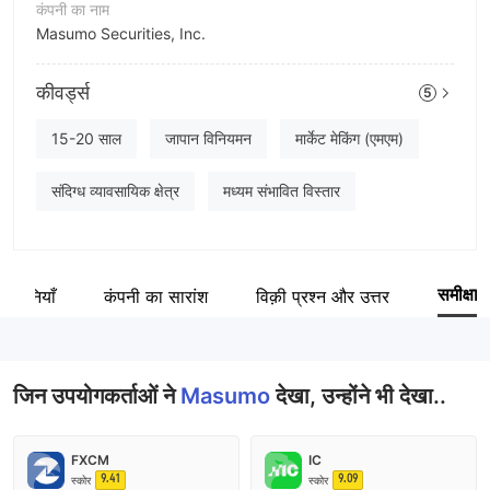
कंपनी का नाम
Masumo Securities, Inc.
संक्षिप्त नाम
कीवर्ड्स
5
Masumo
कंपनी का कर्मचारी
15-20 साल
जापान विनियमन
मार्केट मेकिंग (एमएम)
45
संदिग्ध व्यावसायिक क्षेत्र
मध्यम संभावित विस्तार
समीक्षा
 कंपनियाँ
कंपनी का सारांश
विक़ी प्रश्न और उत्तर
जिन उपयोगकर्ताओं ने
Masumo
देखा, उन्होंने भी देखा..
FXCM
IC
9.41
9.09
स्कोर
स्कोर