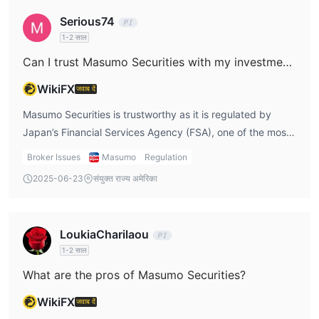
license number is 北陸財務局長（金商）第12号, which
Serious74
confirms the firm’s compliance with local regulations
1-2 साल
designed to safeguard investor interests.
Can I trust Masumo Securities with my investments?
WikiFX
जवाब दें
Masumo Securities is trustworthy as it is regulated by
Japan’s Financial Services Agency (FSA), one of the most
reputable financial authorities. The FSA ensures that
Broker Issues
Masumo
Regulation
brokers follow legal guidelines to protect client funds.
2025-06-23
संयुक्त राज्य अमेरिका
However, the company’s focus on traditional securities like
stocks and bonds adds a layer of stability. While the
regulation is clear, the unclear fee structure and lack of
LoukiaCharilaou
platform information might create some hesitation. If
1-2 साल
you're looking for high-risk trading opportunities like forex
What are the pros of Masumo Securities?
or crypto, you might need to consider other brokers.
WikiFX
जवाब दें