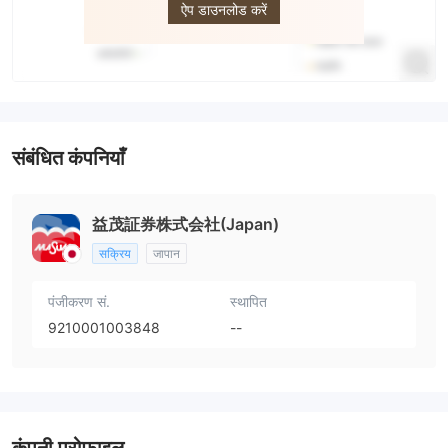
ऐप डाउनलोड करें
संबंधित कंपनियाँ
益茂証券株式会社(Japan)
सक्रिय
जापान
पंजीकरण सं.
स्थापित
9210001003848
--