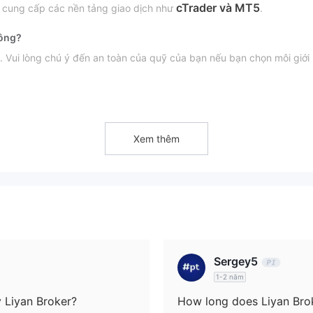
cTrader và MT5
y cung cấp các nền tảng giao dịch như
.
hông?
. Vui lòng chú ý đến an toàn của quỹ của bạn nếu bạn chọn môi giới
Xem thêm
ản Tiêu Chuẩn, Tài Khoản Tiến Bộ, Tài Khoản VIP, Tài Kho
oản tiêu chuẩn
.
 rằng đòn bẩy cao có thể làm tăng cả lợi nhuận và lỗ.
Sergey5
1-2 năm
 Liyan Broker?
How long does Liyan Bro