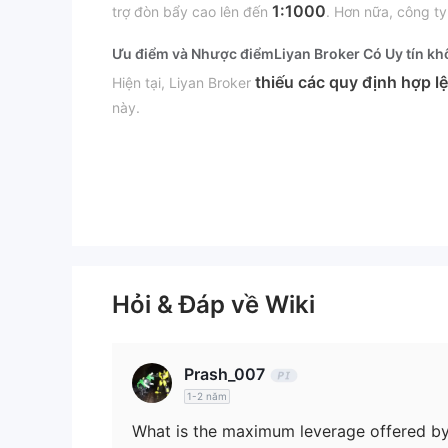
1:1000
trợ đòn bẩy cao lên đến
. Hơn nữa, công t
Ưu điểm và Nhược điểm
Liyan Broker Có Uy tín k
thiếu các quy định hợp lệ
Hiện tại, Liyan Broker
này.
Tôi có thể giao dịch gì trên Liyan Broker?
giao dịch ngoại hối
Liyan Broker chỉ cung cấp
.
Loại Tài Khoản
Tài Kho
Liyan Broker cung cấp bốn loại tài khoản:
Hồi Giáo
$20
tài kh
. Số tiền gửi tối thiểu là
cho
Hỏi & Đáp về Wiki
Đòn Bẩy
lên đến 1:1000
Đòn bẩy tối đa là
. Vui lòng lưu ý
Prash_007
Chênh lệch và Hoa Hồng
Nền Tảng Giao Dịch
1-2 năm
What is the maximum leverage offered by
Nạp và Rút Tiền