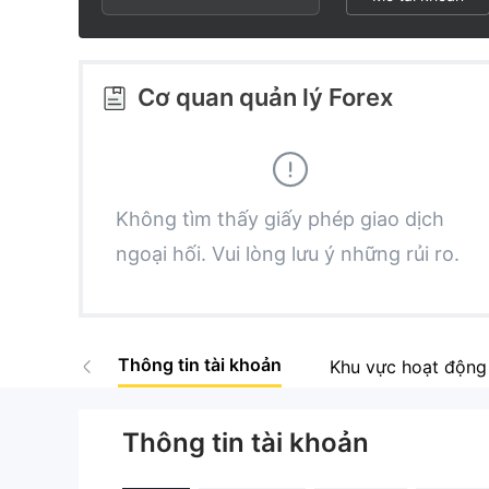
2
3
3
4
Cơ quan quản lý Forex
4
5
5
6
Không tìm thấy giấy phép giao dịch
ngoại hối. Vui lòng lưu ý những rủi ro.
6
7
7
8
Thông tin tài khoản
Khu vực hoạt động
8
9
Thông tin tài khoản
9