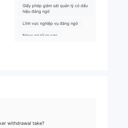
Giấy phép giám sát quản lý có dấu
hiệu đáng ngờ
Lĩnh vực nghiệp vụ đáng ngờ
Nguy cơ rủi ro cao
ản
ker withdrawal take?