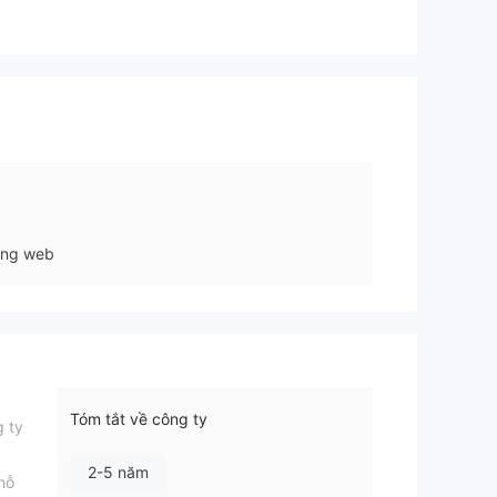
ang web
Tóm tắt về công ty
g ty
2-5 năm
hỗ