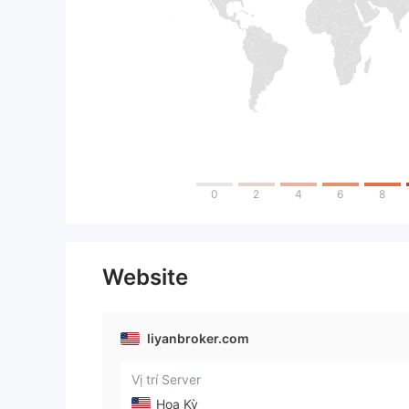
0
2
4
6
8
Website
liyanbroker.com
Vị trí Server
Hoa Kỳ