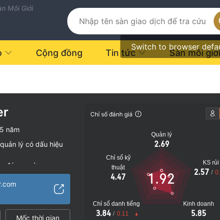
n Môi Giới
Switch to browser defa
o
Cộng đồng
Tin tức
Sàn môi giớ
er
ản lý
Chỉ số đánh giá
-5 năm
Quản lý
2.69
quản lý có dấu hiệu
Chỉ số kỹ
KS rủi
vụ đáng ngờ
thuật
2.57
/
0
1.92
4.47
o
r.com
Chỉ số danh tiếng
Kinh doanh
3.84
5.85
/
0.11
Mốc thời gian