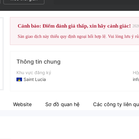
Cảnh báo: Điểm đánh giá thấp, xin hãy cảnh giác!
202
Sàn giao dịch này thiếu quy định ngoại hối hợp lệ. Vui lòng lưu ý rủ
Thông tin chung
Khu vực đăng ký
Hộ
Saint Lucia
in
Thời gian hoạt động
Điệ
2-5 năm
+9
Website
Sơ đồ quan hệ
Các công ty liên q
Tên công ty
Tr
Liyan Trading LTD
htt