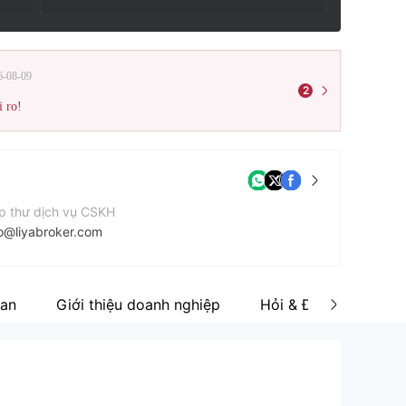
6-08-09
2
i ro!
p thư dịch vụ CSKH
fo@liyabroker.com
n thoại liên hệ
7145298915
uan
Giới thiệu doanh nghiệp
Hỏi & Đáp về Wiki
ang web của công ty
ps://liyanbroker.com