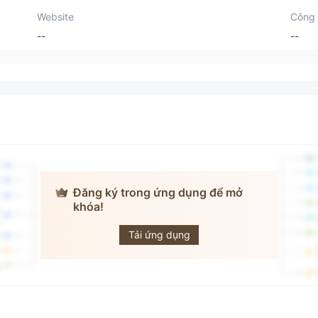
Website
Công 
--
--
Đăng ký trong ứng dụng để mở
khóa!
Liyan Broker
Tải ứng dụng