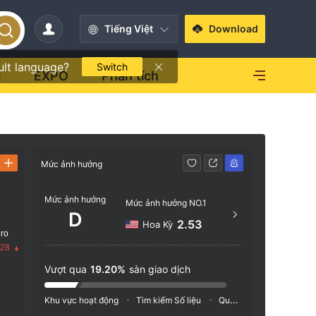
Tiếng Việt
Download
ult language?
Switch
i
EXPO
Phân tích
Mức ảnh hưởng
Liên hệ
Mức ảnh hưởng
+971
Mức ảnh hưởng NO.1
D
https
2.53
Hoa Kỳ
 ro
Office
.28
3 offic
Vượt qua
19.20%
sàn giao dịch
United
Khu vực hoạt động
Tìm kiếm Số liệu
Quảng cáo
Chỉ số M