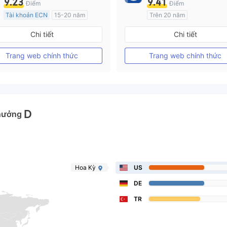
9.23
9.41
Điểm
Điểm
Tài khoản ECN
15-20 năm
Trên 20 năm
Đăng ký tại Vương quốc Anh
Đăng ký tại Nước Úc
Chi tiết
Chi tiết
GP Tạo lập Thị trường Ngoại hối (MM)
MT4 Chính thức
MT4 Chính thức
Trang web chính thức
Trang web chính thức
D
hưởng
Hoa Kỳ
US
DE
TR