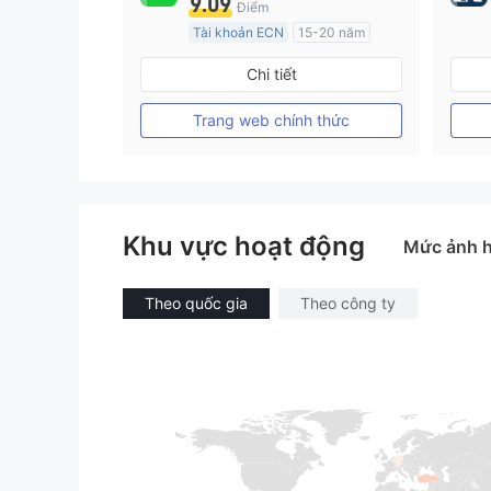
9.09
Điểm
Tài khoản ECN
15-20 năm
Đăng ký tại Nước Úc
Chi tiết
GP Tạo lập Thị trường Ngoại hối (MM)
MT4 Chính thức
Trang web chính thức
Khu vực hoạt động
Mức ảnh 
Theo quốc gia
Theo công ty