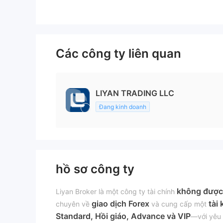
Các công ty liên quan
LIYAN TRADING LLC
Đang kinh doanh
hồ sơ công ty
không được
Liyan Broker là một công ty tài chính
giao dịch Forex
tài
chuyên về
và cung cấp một
Standard, Hồi giáo, Advance và VIP
—với yêu c