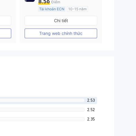
8.56
Điểm
Tài khoản ECN
10-15 năm
Đăng ký tại Nước Úc
Chi tiết
GP Tạo lập Thị trường Ngoại hối (MM)
GP Tạo lập Thị trường Ngoại hối (MM)
MT4 Chính thức
Trang web chính thức
2.53
2.52
2.35