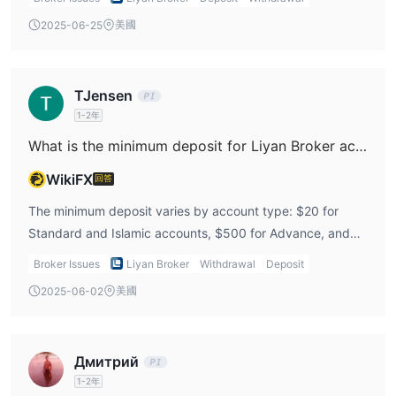
support for specific withdrawal timeframes and conditions.
美國
2025-06-25
TJensen
1-2年
What is the minimum deposit for Liyan Broker accounts?
WikiFX
回答
The minimum deposit varies by account type: $20 for
Standard and Islamic accounts, $500 for Advance, and
$2,500 for VIP accounts, allowing traders with different
Broker Issues
Liyan Broker
Withdrawal
Deposit
capital sizes to participate, but higher-tier accounts
美國
2025-06-02
require a substantial initial investment.
Дмитрий
1-2年