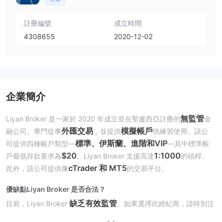
註冊編號
成立時間
4308655
2020-12-02
企業簡介
無監管
Liyan Broker 是一家於 2020 年成立並在聖盧西亞註冊的
金
外匯交易
模擬帳戶
融公司。專門從事
，並提供
供練習使用。該公
標準、伊斯蘭、進階和VIP
司提供四種帳戶類型—
—其中標準帳
$20
1:1000
戶最低存款要求為
。Liyan Broker 支援高達
的槓桿。
cTrader 和 MT5
此外，該公司提供像
的交易平台。
優缺點
Liyan Broker 是否合法？
缺乏有效監管
目前，Liyan Broker
。如果選擇此經紀商，請特別注
意您資金的安全。