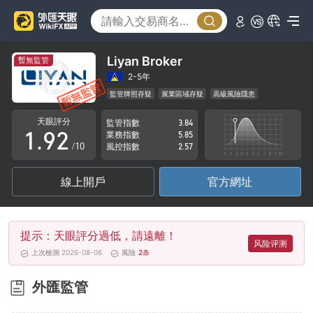
4
5
6
Liyan Broker
暫無監管
7
0
2-5年
監管牌照存疑
展業區域存疑
高級風險隱患
0
8
1
天眼評分
監管指數
3.84
1
.
9
2
業務指數
5.85
/10
風控指數
2.57
2
3
線上開戶
官方網址
3
4
4
5
提示：天眼評分過低，請遠離！
5
6
风险评测
上次檢測 2026-08-06
風險
2
条
6
7
外匯監管
7
8