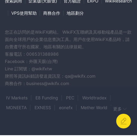
搜索調用
|
企業版(天眼號)
|
官方驗證
|
EXPO
|
WikiResearch
|
VPS使用幫助
|
商務合作
|
地區劃分
您正在訪問的是WikiFX網站。 WikiFX互聯網及其移動端產品是一款
面向全球用戶的企業信息查詢工具。用戶在使用WikiFX產品時，請
自覺遵守所在國家、地區有關的法律規範。
客服電話：006531388986
Facebook：外匯天眼(台灣)
Line 訂閱號：@wikifxtw
牌照等資訊糾錯請發送資訊至：qa@wikifx.com
商務合作：business@wikifx.com
IV Markets
E8 Funding
PEC
Worldtradex
MONEETA
EXNESS
eonefx
Mether World
更多
GRD
FINCO
Max Options Trading
Rock Shield Capital Markets
GTCM
Fintex Pro
Tradebulls
Target