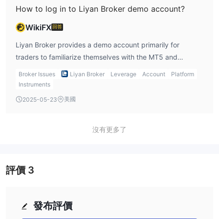
How to log in to Liyan Broker demo account?
WikiFX
回答
Liyan Broker provides a demo account primarily for
traders to familiarize themselves with the MT5 and
cTrader platforms. Specific login procedures are not
Broker Issues
Liyan Broker
Leverage
Account
Platform
detailed, but typically users register on the broker’s site
Instruments
and receive credentials to access the demo environment.
美國
2025-05-23
沒有更多了
評價
3
發布評價