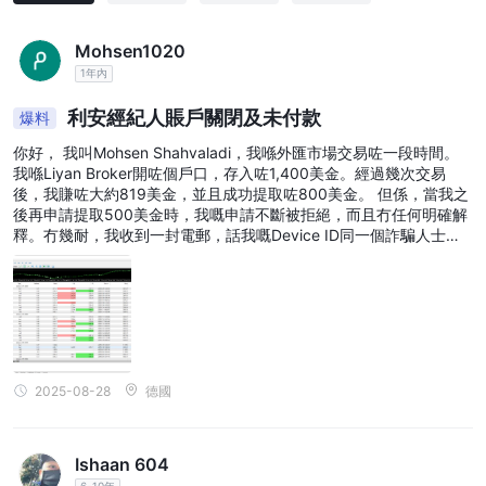
Mohsen1020
1年內
利安經紀人賬戶關閉及未付款
爆料
你好， 我叫Mohsen Shahvaladi，我喺外匯市場交易咗一段時間。
我喺Liyan Broker開咗個戶口，存入咗1,400美金。經過幾次交易
後，我賺咗大約819美金，並且成功提取咗800美金。 但係，當我之
後再申請提取500美金時，我嘅申請不斷被拒絕，而且冇任何明確解
釋。冇幾耐，我收到一封電郵，話我嘅Device ID同一個詐騙人士吻
合，基於呢個理由，我嘅戶口被完全凍結。自此之後，我連登入戶口
都做唔到。 經紀商嘅支援團隊反應非常慢，而且唔理人。佢哋只係回
覆過一次，話會將問題升級，但到而家都冇解決到。 一間經紀商冇證
據就指控客戶詐騙，仲要封鎖佢哋嘅資金，呢啲行為完全唔可以接
受。 我強烈認為Liyan Broker係一個騙局。如果你有資金喺佢哋度，
我強烈建議你盡快提取。 作為證明，我已經附上
2025-08-28
德國
Ishaan 604