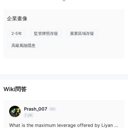
在 Liyan Broker 上可以交易什麼？
外匯交易
Liyan Broker 僅提供
。
企業畫像
帳戶類型
2-5年
監管牌照存疑
展業區域存疑
標準帳戶、進階帳戶、VIP帳
Liyan Broker 提供四種帳戶類型：
戶、伊斯蘭教帳戶
$20
。標準帳戶的最低存款金額為
。
高級風險隱患
槓桿
高達1:1000
最大槓桿為
。請注意，高槓桿可以放大利潤和損失。
點差和佣金
交易平台
Wiki問答
存款和提款
VISA, TopChange, پیدایش ریالی
Liyan Broker 通過
(Peydaesh Riyali), PayPal, Mastercard,
和
Prash_007
Cryptocurrency
進行支付。
1-2年
What is the maximum leverage offered by Liyan Broker?