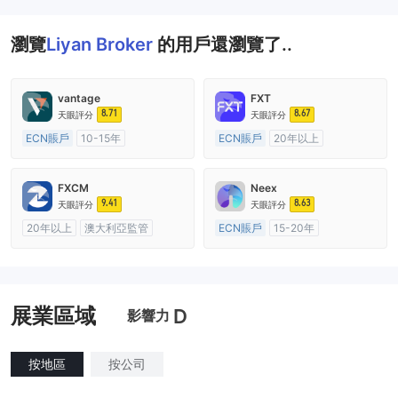
瀏覽
Liyan Broker
的用戶還瀏覽了..
vantage
FXT
8.71
8.67
天眼評分
天眼評分
ECN賬戶
10-15年
ECN賬戶
20年以上
澳大利亞監管
全牌照 (MM)
澳大利亞監管
全牌照 (MM)
主標MT4
主標MT4
FXCM
Neex
9.41
8.63
天眼評分
天眼評分
20年以上
澳大利亞監管
ECN賬戶
15-20年
全牌照 (MM)
主標MT4
澳大利亞監管
全牌照 (MM)
主標MT4
展業區域
D
影響力
按地區
按公司