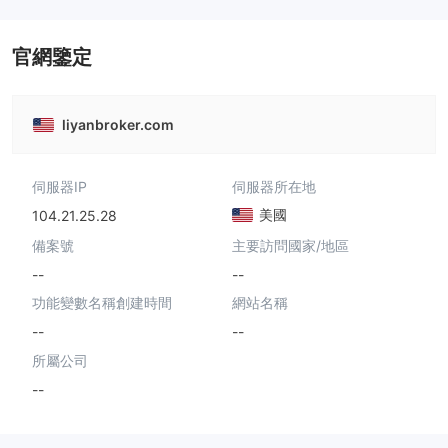
官網鑒定
liyanbroker.com
伺服器IP
伺服器所在地
美國
104.21.25.28
備案號
主要訪問國家/地區
--
--
功能變數名稱創建時間
網站名稱
--
--
所屬公司
--