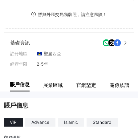
8
9
暫無外匯交易類牌照，請注意風險！
9
基礎資訊
註冊地區
聖盧西亞
經營年限
2-5年
公司全稱
Liyan Trading LTD
賬戶信息
展業區域
官網鑒定
關係族譜
賬戶信息
VIP
Advance
Islamic
Standard
交易環境
--