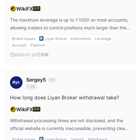
WikiFX
回答
The maximum leverage is up to 1:1000 on most accounts,
allowing traders to control positions much larger than their
capital. This high leverage increases both potential profits
Broker Issues
Liyan Broker
Instruments
Leverage
and risks, so prudent risk management is critical. The VIP
Account
Platform
account has a lower maximum leverage of 1:200.
美國
2025-07-23
Sergey5
1-2年
How long does Liyan Broker withdrawal take?
WikiFX
回答
Withdrawal processing times are not disclosed, and the
official website is currently inaccessible, preventing clear
information on timing. Traders should contact customer
Broker Issues
Liyan Broker
Deposit
Withdrawal