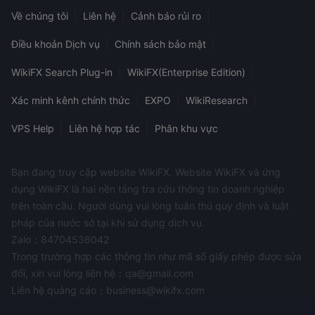
Về chúng tôi
|
Liên hệ
|
Cảnh báo rủi ro
|
Điều khoản Dịch vụ
|
Chính sách bảo mật
|
WikiFX Search Plug-in
|
WikiFX(Enterprise Edition)
|
Xác minh kênh chính thức
|
EXPO
|
WikiResearch
|
VPS Help
|
Liên hệ hợp tác
|
Phân khu vực
Bạn đang truy cập website WikiFX. Website WikiFX và ứng
dụng WikiFX là hai nền tảng tra cứu thông tin doanh nghiệp
trên toàn cầu. Người dùng vui lòng tuân thủ quy định và luật
pháp của nước sở tại khi sử dụng dịch vụ.
Zalo：84704536042
Trong trường hợp các thông tin như mã số giấy phép được sửa
đổi, xin vui lòng liên hệ：qa@gmail.com
Liên hệ quảng cáo：business@wikifx.com