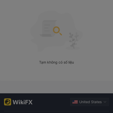
Phí của Hafoo Securities
Cổ Phiếu Hồng Kông
Cổ Phiếu Mỹ
Cổ phiếu thông qua kết nối cổ phiếu Thượng Hải-
Shenzhen
Nền Tảng Giao Dịch
Nạp và Rút Tiền
Tạm không có số liệu
Chi nhánh
Nhà môi giới chấp nhận thanh toán thông qua
Ngân hàng Minsheng Hồng Kông, Chi nhánh Ngân
hàng Thương mại Trung Quốc Hồng Kông, Ngân
hàng Thương mại Công nghiệp và Thương mại Trung
Quốc (Á Châu), và Ngân hàng CMB Wing Lung
.
Không
có số tiền rút tối thiểu được xác định và không có phí hoặc chi
phí cụ thể.
United States