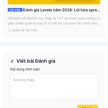
Trang web cho thấy nó cung cấp rút tiền ngay, nhưng không có
thông tin cụ thể hơn. Không xác định số tiền rút tối thiểu và
Đánh giá Levels năm 2026: Lời hứa sprea
Lột trần
không có phí hoặc chi phí cụ thể.
d thấp và hàng loạt nghi vấn chặn rút tiền
Với điểm số WikiFX cực thấp là 1.77 và hoàn toàn không có
giấy phép quản lý hợp lệ từ bất kỳ cơ quan tài chính nào,
nhà môi giới Levels (thành lập 2023 tại Saint Lucia) phơi b
2026-04-14 11:00
ày rủi ro nghiêm trọng qua hàng loạt báo cáo thao túng sp
read bất thường và tình trạng giam tiền khách hàng.
Viết bài Đánh giá
Nội dung bình luận
Vui lòng nhập...