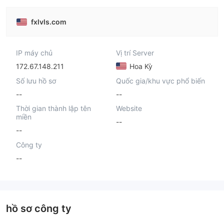
fxlvls.com
IP máy chủ
Vị trí Server
172.67.148.211
Hoa Kỳ
Số lưu hồ sơ
Quốc gia/khu vực phổ biến
--
--
Thời gian thành lập tên
Website
miền
--
--
Công ty
--
hồ sơ công ty