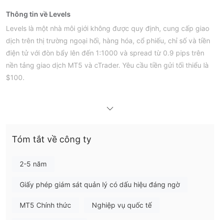
Thông tin về Levels
Levels là một nhà môi giới không được quy định, cung cấp giao
dịch trên thị trường ngoại hối, hàng hóa, cổ phiếu, chỉ số và tiền
điện tử với đòn bẩy lên đến 1:1000 và spread từ 0.9 pips trên
nền tảng giao dịch MT5 và cTrader. Yêu cầu tiền gửi tối thiểu là
$100.
Ưu điểm và Nhược điểm
Levels Có Uy tín không?
không có quy định hợp lệ
Không. Hiện tại, Levels
. Vui lòng
lưu ý về rủi ro!
Tóm tắt về công ty
Tôi có thể giao dịch gì trên Levels?
Levels cung cấp giao dịch trên thị trường ngoại hối, hàng hóa,
2-5 năm
cổ phiếu, chỉ số và tiền điện tử.
Giấy phép giám sát quản lý có dấu hiệu đáng ngờ
Loại Tài khoản
MT5 Chính thức
Nghiệp vụ quốc tế
Dưới đây là bốn loại tài khoản mà Levels cung cấp: