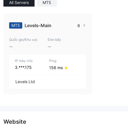
All Servers
MT5
Levels-Main
MT5
6
Quốc gia/Khu vực
Đòn bẩy
--
--
IP máy chủ
Ping
3.***.175
156 ms
Levels Ltd
Website