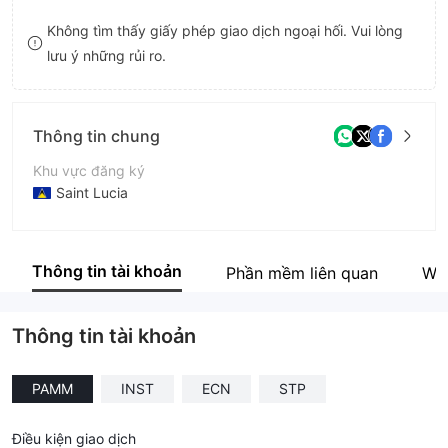
8
Không tìm thấy giấy phép giao dịch ngoại hối. Vui lòng
lưu ý những rủi ro.
9
Thông tin chung
Khu vực đăng ký
Saint Lucia
Thời gian hoạt động
2-5 năm
Thông tin tài khoản
Phần mềm liên quan
Web
Tên công ty
Levels Ltd
Thông tin tài khoản
PAMM
INST
ECN
STP
Điều kiện giao dịch