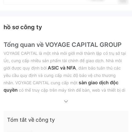
hồ sơ công ty
Tổng quan về VOYAGE CAPITAL GROUP
VOYAGE CAPITAL là một nhà môi giới mới thành lập có trụ sở tại
Úc, cung cấp nhiều sản phẩm tài chính để giao dịch. Nhà môi
ASIC và NFA
giới được quy định bởi
, đảm bảo tuân thủ các
yêu cầu quy định và cung cấp mức độ bảo vệ cho thương
sàn giao dịch độc
nhân. VOYAGE CAPITAL cung cấp một
quyền
có thể truy cập trên máy tính để bàn, web và thiết bị di
động, cho phép các nhà giao dịch giao dịch mọi lúc, mọi nơi.
Nhà môi giới cung cấp giao dịch ngoại hối, hàng hóa, chỉ số và
quyền chọn, giúp các nhà giao dịch tiếp cận thị trường đa
Tóm tắt về công ty
dạng. Tuy nhiên, thông tin về các loại tài khoản và đòn bẩy tối
đa không có sẵn và các nhà giao dịch cần xác minh những