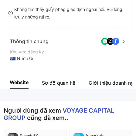
8
Không tìm thấy giấy phép giao dịch ngoại hối. Vui lòng
lưu ý những rủi ro.
9
Thông tin chung
Khu vực đăng ký
Nước Úc
Thời gian hoạt động
2-5 năm
Website
Sơ đồ quan hệ
Giới thiệu doanh ng
Tên công ty
VOYAGE CAPITAL GROUP PTY LTD
Người dùng đã xem
VOYAGE CAPITAL
GROUP
cũng đã xem..
DecodeFX
fpmarkets