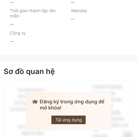
--
--
Thời gian thành lập tên
Website
miền
--
--
Công ty
--
Sơ đồ quan hệ
Đăng ký trong ứng dụng để
mở khóa!
VOYAGE
CAPITAL
GROUP
Tải ứng dụng