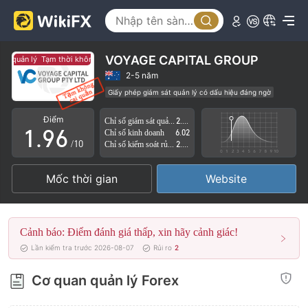
4
1
5
2
6
3
VOYAGE CAPITAL GROUP
t quản lý
Tạm thời không có giám sát quản lý
7
4
2-5 năm
Giấy phép giám sát quản lý có dấu hiệu đáng ngờ
0
8
5
Lĩnh vực nghiệp vụ đáng ngờ
Nguy cơ rủi ro cao
Điểm
Chỉ số giám sát quản lý
2.74
1
.
9
6
Chỉ số kinh doanh
6.02
/10
Chỉ số kiểm soát rủi ro
2.75
2
7
Mốc thời gian
Website
3
8
4
9
Cảnh báo: Điểm đánh giá thấp, xin hãy cảnh giác!
5
Lần kiểm tra trước 2026-08-07
Rủi ro
2
6
Cơ quan quản lý Forex
7